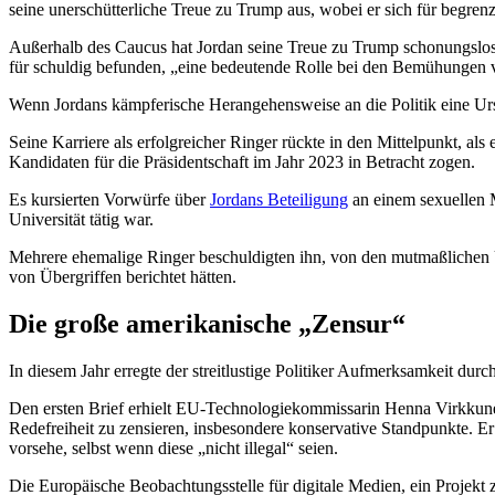
seine unerschütterliche Treue zu Trump aus, wobei er sich für begren
Außerhalb des Caucus hat Jordan seine Treue zu Trump schonungslos
für schuldig befunden, „eine bedeutende Rolle bei den Bemühungen v
Wenn Jordans kämpferische Herangehensweise an die Politik eine Urspr
Seine Karriere als erfolgreicher Ringer rückte in den Mittelpunkt, a
Kandidaten für die Präsidentschaft im Jahr 2023 in Betracht zogen.
Es kursierten Vorwürfe über
Jordans Beteiligung
an einem sexuellen M
Universität tätig war.
Mehrere ehemalige Ringer beschuldigten ihn, von den mutmaßlichen Üb
von Übergriffen berichtet hätten.
Die große amerikanische „Zensur“
In diesem Jahr erregte der streitlustige Politiker Aufmerksamkeit dur
Den ersten Brief erhielt EU-Technologiekommissarin Henna Virkkune
Redefreiheit zu zensieren, insbesondere konservative Standpunkte. E
vorsehe, selbst wenn diese „nicht illegal“ seien.
Die Europäische Beobachtungsstelle für digitale Medien, ein Projek