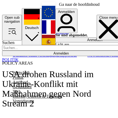
Ga naar de hoofdinhoud
Anmelden
Open sub
Close menu
English
navigation
Deutsch
Français
Sie sind abgemeldet.
Anmelden
Suchen
Licht aus
Español
Anmelden
Ukraine
Politik
Verteidigung
Rapporteur
Newsletters
Event
POLITIK
POLICY AREAS
USA drohen Russland im
Wirtschaft
Politik
Ukraine-Konflikt mit
Agrifood
Gesundheit
Maßnahmen gegen Nord
Tech
Energie, Umwelt & Transport
Stream 2
Verteidigung