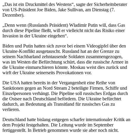
„Das ist ein Druckmittel des Westens“, sagte der Sicherheitsberater
von US-Präsident Joe Biden, Jake Sullivan, am Dienstag (7.
Dezember).
„Denn wenn (Russlands Präsident) Wladimir Putin will, dass Gas
durch diese Pipeline fließt, will er vielleicht nicht das Risiko einer
Invasion in der Ukraine eingehen“.
Biden und Putin hatten sich zuvor bei einem Videogipfel über den
Ukraine-Konflikt ausgetauscht. Russland hat an der Grenze zu
seinem Nachbarland zehntausende Soldaten zusammengezogen,
was im Westen die Befürchtung schürt, dass die russische Armee in
die Ukraine einmarschieren könnte. Moskau weist dies zurück und
wirft der Ukraine seinerseits Provokationen vor.
Die USA hatten bereits in der Vergangenheit eine Reihe von
Sanktionen gegen an Nord Stream 2 beteiligte Firmen, Schiffe und
Einzelpersonen verhängt. Die Pipeline soll russisches Erdgas durch
die Ostsee nach Deutschland befördern. Die Ukraine befürchtet
dadurch, an Bedeutung als Transitland für russisches Gas zu
verlieren.
Deutschland hatte bislang entgegen scharfer internationaler Kritik an
dem Projekt festgehalten. Die Leitung wurde im September
fertiggestellt. In Betrieb genommen wurde sie aber noch nicht.