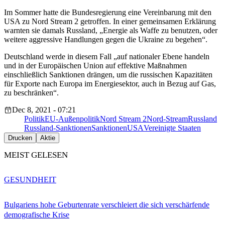
Im Sommer hatte die Bundesregierung eine Vereinbarung mit den
USA zu Nord Stream 2 getroffen. In einer gemeinsamen Erklärung
warnten sie damals Russland, „Energie als Waffe zu benutzen, oder
weitere aggressive Handlungen gegen die Ukraine zu begehen“.
Deutschland werde in diesem Fall „auf nationaler Ebene handeln
und in der Europäischen Union auf effektive Maßnahmen
einschließlich Sanktionen drängen, um die russischen Kapazitäten
für Exporte nach Europa im Energiesektor, auch in Bezug auf Gas,
zu beschränken“.
Dec 8, 2021 - 07:21
Politik
EU-Außenpolitik
Nord Stream 2
Nord-Stream
Russland
Russland-Sanktionen
Sanktionen
USA
Vereinigte Staaten
Drucken
Aktie
MEIST GELESEN
GESUNDHEIT
Bulgariens hohe Geburtenrate verschleiert die sich verschärfende
demografische Krise