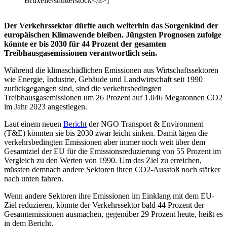
Bruxelle/shutterstock</a>]
Der Verkehrssektor dürfte auch weiterhin das Sorgenkind der
europäischen Klimawende bleiben. Jüngsten Prognosen zufolge
könnte er bis 2030 für 44 Prozent der gesamten
Treibhausgasemissionen verantwortlich sein.
Während die klimaschädlichen Emissionen aus Wirtschaftssektoren
wie Energie, Industrie, Gebäude und Landwirtschaft seit 1990
zurückgegangen sind, sind die verkehrsbedingten
Treibhausgasemissionen um 26 Prozent auf 1.046 Megatonnen CO2
im Jahr 2023 angestiegen.
Laut einem neuen
Bericht
der NGO Transport & Environment
(T&E) könnten sie bis 2030 zwar leicht sinken. Damit lägen die
verkehrsbedingten Emissionen aber immer noch weit über dem
Gesamtziel der EU für die Emissionsreduzierung von 55 Prozent im
Vergleich zu den Werten von 1990. Um das Ziel zu erreichen,
müssten demnach andere Sektoren ihren CO2-Ausstoß noch stärker
nach unten fahren.
Wenn andere Sektoren ihre Emissionen im Einklang mit dem EU-
Ziel reduzieren, könnte der Verkehrssektor bald 44 Prozent der
Gesamtemissionen ausmachen, gegenüber 29 Prozent heute, heißt es
in dem Bericht.