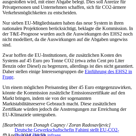
ausgestoßen wird, mit einer Abgabe belegt. Dies soll Anreize für
Privatpersonen und Unternehmen schaffen, sich für CO2-ärmere
Verkehrsmöglichkeiten zu entscheiden.
Nur sieben EU-Mitgliedstaaten haben das neue System in ihren
nationalen Projektionen berücksichtigt, beklagte die Kommission. In
der T&E-Prognose wurden auch die Auswirkungen des EHS2 noch
nicht modelliert, da die Auswirkungen auf die Abgaben ungewiss
sind.
Zwar hoffen die EU-Institutionen, die zusätzlichen Kosten des
Systems auf 45 Euro pro Tonne CO2 (etwa zehn Cent pro Liter
Benzin oder Diesel) zu begrenzen, allerdings ist dies nicht garantiert.
Daher stellen einige Interessengruppen die
Einführung des EHS2 in
Frage
.
Um einem möglichen Preisanstieg über 45 Euro entgegenzuwirken,
könnte die Kommission zusätzliche Emissionszertifikate auf den
Markt bringen, indem sie von der sogenannten
Marktstabilitätsreserve Gebrauch macht. Diese zusätzlichen
Zertifikate würden jedoch die Anstrengungen zur Erreichung der
EU-Klimaziele untergraben.
[Bearbeitet von Donagh Cagney / Zoran Radosavljevic]
Deutsche Gewerkschaftschefin Fahimi stellt EU-CO2-
Apr 3, 2024 - 11:50
Preis auf Benzin infrage