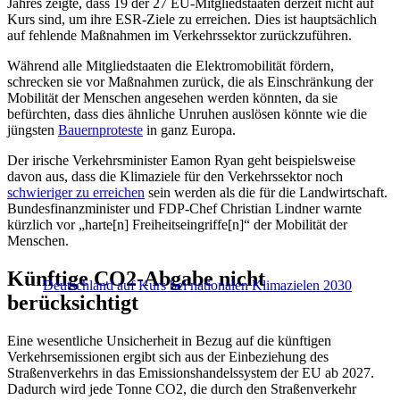
Jahres zeigte, dass 19 der 27 EU-Mitgliedstaaten derzeit nicht auf
Kurs sind, um ihre ESR-Ziele zu erreichen. Dies ist hauptsächlich
auf fehlende Maßnahmen im Verkehrssektor zurückzuführen.
Während alle Mitgliedstaaten die Elektromobilität fördern,
schrecken sie vor Maßnahmen zurück, die als Einschränkung der
Mobilität der Menschen angesehen werden könnten, da sie
befürchten, dass dies ähnliche Unruhen auslösen könnte wie die
jüngsten
Bauernproteste
in ganz Europa.
Der irische Verkehrsminister Eamon Ryan geht beispielsweise
davon aus, dass die Klimaziele für den Verkehrssektor noch
schwieriger zu erreichen
sein werden als die für die Landwirtschaft.
Bundesfinanzminister und FDP-Chef Christian Lindner warnte
kürzlich vor „harte[n] Freiheitseingriffe[n]“ der Mobilität der
Menschen.
Künftige CO2-Abgabe nicht
Deutschland auf Kurs bei nationalen Klimazielen 2030
berücksichtigt
Eine wesentliche Unsicherheit in Bezug auf die künftigen
Verkehrsemissionen ergibt sich aus der Einbeziehung des
Straßenverkehrs in das Emissionshandelssystem der EU ab 2027.
Dadurch wird jede Tonne CO2, die durch den Straßenverkehr