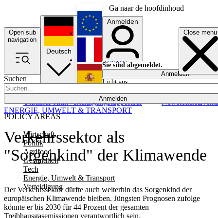
Ga naar de hoofdinhoud
Anmelden
Open sub
Close menu
English
navigation
Deutsch
Français
Sie sind abgemeldet.
Anmelden
Suchen
Licht aus
Español
Anmelden
Ukraine
Politik
Verteidigung
Rapporteur
Newsletters
Event
ENERGIE, UMWELT & TRANSPORT
POLICY AREAS
Verkehrssektor als
Wirtschaft
Politik
"Sorgenkind" der Klimawende
Agrifood
Gesundheit
Tech
Energie, Umwelt & Transport
Verteidigung
Der Verkehrssektor dürfte auch weiterhin das Sorgenkind der
europäischen Klimawende bleiben. Jüngsten Prognosen zufolge
könnte er bis 2030 für 44 Prozent der gesamten
Treibhausgasemissionen verantwortlich sein.