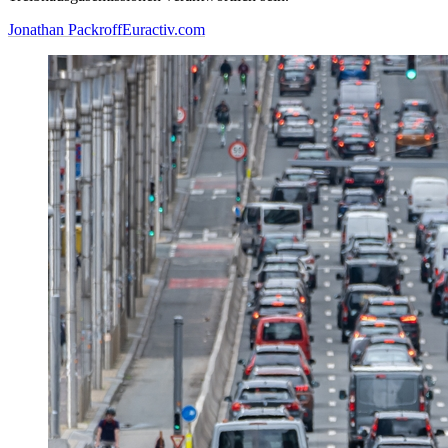
Jonathan Packroff
Euractiv.com