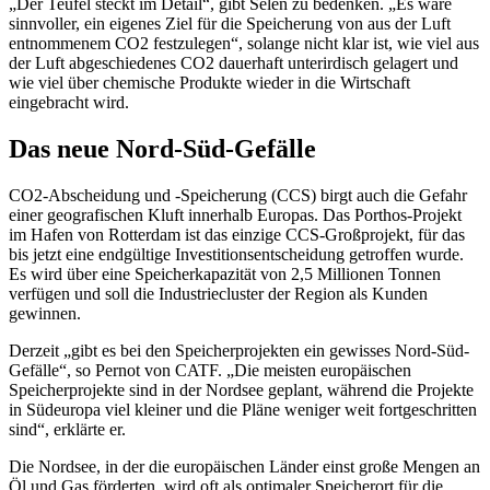
„Der Teufel steckt im Detail“, gibt Selén zu bedenken. „Es wäre
sinnvoller, ein eigenes Ziel für die Speicherung von aus der Luft
entnommenem CO2 festzulegen“, solange nicht klar ist, wie viel aus
der Luft abgeschiedenes CO2 dauerhaft unterirdisch gelagert und
wie viel über chemische Produkte wieder in die Wirtschaft
eingebracht wird.
Das neue Nord-Süd-Gefälle
CO2-Abscheidung und -Speicherung (CCS) birgt auch die Gefahr
einer geografischen Kluft innerhalb Europas. Das Porthos-Projekt
im Hafen von Rotterdam ist das einzige CCS-Großprojekt, für das
bis jetzt eine endgültige Investitionsentscheidung getroffen wurde.
Es wird über eine Speicherkapazität von 2,5 Millionen Tonnen
verfügen und soll die Industriecluster der Region als Kunden
gewinnen.
Derzeit „gibt es bei den Speicherprojekten ein gewisses Nord-Süd-
Gefälle“, so Pernot von CATF. „Die meisten europäischen
Speicherprojekte sind in der Nordsee geplant, während die Projekte
in Südeuropa viel kleiner und die Pläne weniger weit fortgeschritten
sind“, erklärte er.
Die Nordsee, in der die europäischen Länder einst große Mengen an
Öl und Gas förderten, wird oft als optimaler Speicherort für die