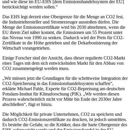
und wie diese im EU-EHS [dem Emissionshandelssystem der EU]
berücksichtigt werden sollen.“
Das EHS legt derzeit eine Obergrenze für die Menge an CO2 fest,
die Industriehersteller und Stromerzeuger ausstoßen dürfen. Die
Menge der Emissionszertifikate wird bis 2030 abnehmen, wenn die
EU ihrem Ziel näher kommt, die Emissionen um 55 Prozent unter
das Niveau von 1990 zu senken. Dadurch wird der Preis für CO2-
Zertifikate in die Höhe getrieben und die Dekarbonisierung der
Wirtschaft vorangetrieben.
Einige Forscher sind der Ansicht, dass dieser regulierte CO2-Markt
eines Tages mit dem sich entwickelnden Markt für den Abbau von
CO2 zusammengelegt werden muss.
„Wir müssen jetzt die Grundlagen für die schrittweise Integration der
CO2-Speicherung in das Emissionshandelssystem schaffen“,
erklärte Michael Pahle, Experte für CO2-Bepreisung am deutschen
Potsdam-Institut für Klimaforschung (PIK). „Wir werden diesen
Prozess wahrscheinlich nicht vor Mitte bis Ende der 2030er Jahre
abschließen“, fügt er hinzu.
Die Möglichkeit für private Unternehmen, CO2 zu speichern und
dadurch CO2-Emissionszertifikate zu drucken, ist jedoch umstritten.
Es bestehe die Gefahr, so die Kritiker, dass die harte Obergrenze des
EHS aufgeweicht werde und der Emissionshandel in der EU