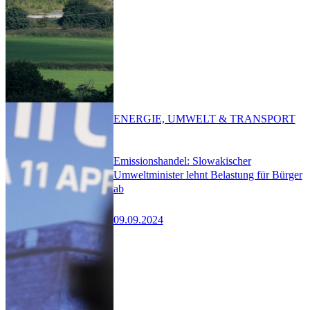
ENERGIE, UMWELT & TRANSPORT
Emissionshandel: Slowakischer
Umweltminister lehnt Belastung für Bürger
ab
09.09.2024