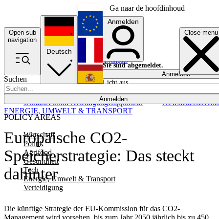
Ga naar de hoofdinhoud
Anmelden
Open sub
Close menu
English
navigation
Deutsch
Français
Sie sind abgemeldet.
Anmelden
Suchen
Licht aus
Español
Anmelden
Ukraine
Politik
Verteidigung
Rapporteur
Newsletters
Event
ENERGIE, UMWELT & TRANSPORT
POLICY AREAS
Europäische CO2-
Wirtschaft
Politik
Speicherstrategie: Das steckt
Agrifood
Gesundheit
dahinter
Tech
Energie, Umwelt & Transport
Verteidigung
Die künftige Strategie der EU-Kommission für das CO2-
Management wird vorsehen, bis zum Jahr 2050 jährlich bis zu 450