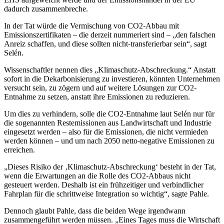
dadurch zusammenbreche.
In der Tat würde die Vermischung von CO2-Abbau mit
Emissionszertifikaten – die derzeit nummeriert sind – „den falschen
Anreiz schaffen, und diese sollten nicht-transferierbar sein“, sagt
Selén.
Wissenschaftler nennen dies „Klimaschutz-Abschreckung.“ Anstatt
sofort in die Dekarbonisierung zu investieren, könnten Unternehmen
versucht sein, zu zögern und auf weitere Lösungen zur CO2-
Entnahme zu setzen, anstatt ihre Emissionen zu reduzieren.
Um dies zu verhindern, solle die CO2-Entnahme laut Selén nur für
die sogenannten Restemissionen aus Landwirtschaft und Industrie
eingesetzt werden – also für die Emissionen, die nicht vermieden
werden können – und um nach 2050 netto-negative Emissionen zu
erreichen.
„Dieses Risiko der ‚Klimaschutz-Abschreckung‘ besteht in der Tat,
wenn die Erwartungen an die Rolle des CO2-Abbaus nicht
gesteuert werden. Deshalb ist ein frühzeitiger und verbindlicher
Fahrplan für die schrittweise Integration so wichtig“, sagte Pahle.
Dennoch glaubt Pahle, dass die beiden Wege irgendwann
zusammengeführt werden müssen. „Eines Tages muss die Wirtschaft