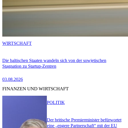
WIRTSCHAFT
Die baltischen Staaten wandeln sich von der sowjetischen
Stagnation zu Startup-Zentren
03.08.2026
FINANZEN UND WIRTSCHAFT
POLITIK
Der britische Premierminister befürwortet
eine „engere Partnerschaft“ mit der EU