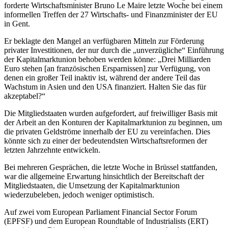
forderte Wirtschaftsminister Bruno Le Maire letzte Woche bei einem
informellen Treffen der 27 Wirtschafts- und Finanzminister der EU
in Gent.
Er beklagte den Mangel an verfügbaren Mitteln zur Förderung
privater Investitionen, der nur durch die „unverzügliche“ Einführung
der Kapitalmarktunion behoben werden könne: „Drei Milliarden
Euro stehen [an französischen Ersparnissen] zur Verfügung, von
denen ein großer Teil inaktiv ist, während der andere Teil das
Wachstum in Asien und den USA finanziert. Halten Sie das für
akzeptabel?“
Die Mitgliedstaaten wurden aufgefordert, auf freiwilliger Basis mit
der Arbeit an den Konturen der Kapitalmarktunion zu beginnen, um
die privaten Geldströme innerhalb der EU zu vereinfachen. Dies
könnte sich zu einer der bedeutendsten Wirtschaftsreformen der
letzten Jahrzehnte entwickeln.
Bei mehreren Gesprächen, die letzte Woche in Brüssel stattfanden,
war die allgemeine Erwartung hinsichtlich der Bereitschaft der
Mitgliedstaaten, die Umsetzung der Kapitalmarktunion
wiederzubeleben, jedoch weniger optimistisch.
Auf zwei vom European Parliament Financial Sector Forum
(EPFSF) und dem European Roundtable of Industrialists (ERT)