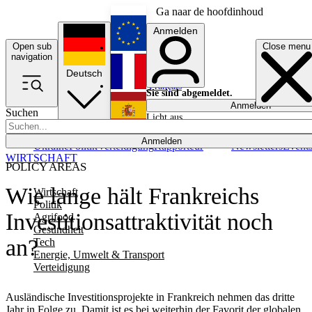
Ga naar de hoofdinhoud
Anmelden
Open sub
Close menu
English
navigation
Deutsch
Français
Sie sind abgemeldet.
Anmelden
Suchen
Licht aus
Español
Anmelden
Ukraine
Politik
Verteidigung
Rapporteur
Newsletters
Event
WIRTSCHAFT
POLICY AREAS
Wie lange hält Frankreichs
Wirtschaft
Politik
Investitionsattraktivität noch
Agrifood
Gesundheit
an?
Tech
Energie, Umwelt & Transport
Verteidigung
Ausländische Investitionsprojekte in Frankreich nehmen das dritte
Jahr in Folge zu. Damit ist es bei weiterhin der Favorit der globalen