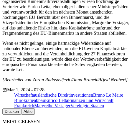
organisierten Binnenmarktveranstaltungen wiesen hochrangige
Vertreter wie Enrico Letta, ehemaliger italienischer Ministerpräsident
und verantwortlich für den im nächsten Monat anstehenden
hochrangigen EU-Bericht über den Binnenmarkt, und die
Vizepräsidentin der Europäischen Kommission, Margrethe Vestager,
auf das anhaltende Risiko hin, dass Kapitalströme aufgrund der
Fragmentierung des EU-Binnenmarkts in andere Staaten abfließen.
Wenn es nicht gelinge, einige hartnäckige Widerstände auf
nationaler Ebene zu überwinden, um die EU-weiten Kapitalmärkte
zu verwirklichen und die Vereinheitlichung der 27 Finanzsektoren
der EU zu beschleunigen, würde dies der Wettbewerbsfähigkeit der
europäischen Finanzmärkte erhebliche Schwierigkeiten bereiten,
warnte Letta.
[Bearbeitet von Zoran Radosavljevic/Anna Brunetti/Kjeld Neubert]
Mar 1, 2024 - 07:28
Wirtschaft
ausländische Direktinvestitionen
Bruno Le Maire
Bürokratieabbau
Enrico Letta
Finanzen und Wirtschaft
Frankreich
Margrethe Vestager
Vereinigte Staaten
Drucken
Aktie
MEIST GELESEN