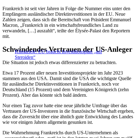
Frankreich ist seit vier Jahren in Folge die Nummer eins unter den
Empfängern ausländischer Direktinvestitionen in der EU. Neue
Zahlen zeigen, dass sich die Bereitschaft von Präsident Emmanuel
Macron, „Frankreich in ein wirtschaftsfreundliches Land zu
verwandeln, […] auszahlt“, teilte der Élysée-Palast den Reportern
mit.
Schwindendes Vertrauen der US-Anleger
Klimaziele: EU braucht Investitionsplan „auf
Steroiden“
Die Situation ist jedoch etwas differenzierter zu betrachten.
Etwa 17 Prozent aller neuen Investitionsprojekte im Jahr 2023
stammen aus den USA. Damit sind die USA die wichtigste Quelle
für ausländische Direktinvestitionen in Frankreich, noch vor
Deutschland (15 Prozent) und dem Vereinigten Königreich (zehn
Prozent). Aber das könnte sich bald ändern.
Nur einen Tag zuvor hatte eine neue jährliche Umfrage über das
Vertrauen der US-Investoren in die französische Wirtschaft ergeben,
dass die Zuversicht über eine ähnlich gute Entwicklung des Landes
wie vor einigen Jahren allgemein gesunken ist.
Die Wahrnehmung Frankreichs durch US-Unternehmen als