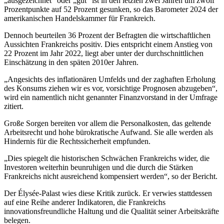
„ausgezeichnet“ oder „gut“ ist in den letzten zwei Jahren um zwölf
Prozentpunkte auf 52 Prozent gesunken, so das Barometer 2024 der
amerikanischen Handelskammer für Frankreich.
Dennoch beurteilen 36 Prozent der Befragten die wirtschaftlichen
Aussichten Frankreichs positiv. Dies entspricht einem Anstieg von
22 Prozent im Jahr 2022, liegt aber unter der durchschnittlichen
Einschätzung in den späten 2010er Jahren.
„Angesichts des inflationären Umfelds und der zaghaften Erholung
des Konsums ziehen wir es vor, vorsichtige Prognosen abzugeben“,
wird ein namentlich nicht genannter Finanzvorstand in der Umfrage
zitiert.
Große Sorgen bereiten vor allem die Personalkosten, das geltende
Arbeitsrecht und hohe bürokratische Aufwand. Sie alle werden als
Hindernis für die Rechtssicherheit empfunden.
„Dies spiegelt die historischen Schwächen Frankreichs wider, die
Investoren weiterhin beunruhigen und die durch die Stärken
Frankreichs nicht ausreichend kompensiert werden“, so der Bericht.
Der Élysée-Palast wies diese Kritik zurück. Er verwies stattdessen
auf eine Reihe anderer Indikatoren, die Frankreichs
innovationsfreundliche Haltung und die Qualität seiner Arbeitskräfte
belegen.