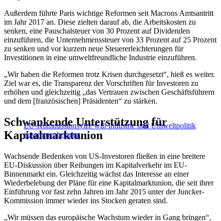
Außerdem führte Paris wichtige Reformen seit Macrons Amtsantritt
im Jahr 2017 an. Diese zielten darauf ab, die Arbeitskosten zu
senken, eine Pauschalsteuer von 30 Prozent auf Dividenden
einzuführen, die Unternehmenssteuer von 33 Prozent auf 25 Prozent
zu senken und vor kurzem neue Steuererleichterungen für
Investitionen in eine umweltfreundliche Industrie einzuführen.
„Wir haben die Reformen trotz Krisen durchgesetzt“, hieß es weiter.
Ziel war es, die Transparenz der Vorschriften für Investoren zu
erhöhen und gleichzeitig „das Vertrauen zwischen Geschäftsführern
und dem [französischen] Präsidenten“ zu stärken.
Schwankende Unterstützung für
EU-Kommissionsvize will Industrie und Umweltpolitik
Kapitalmarktunion
zusammenbringen
Wachsende Bedenken von US-Investoren fließen in eine breitere
EU-Diskussion über Reibungen im Kapitalverkehr im EU-
Binnenmarkt ein. Gleichzeitig wächst das Interesse an einer
Wiederbelebung der Pläne für eine Kapitalmarktunion, die seit ihrer
Einführung vor fast zehn Jahren im Jahr 2015 unter der Juncker-
Kommission immer wieder ins Stocken geraten sind.
„Wir müssen das europäische Wachstum wieder in Gang bringen“,