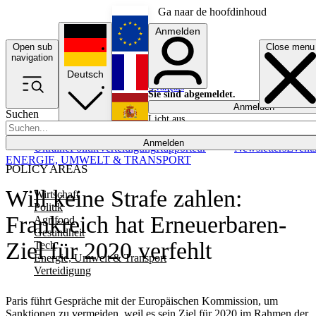
Ga naar de hoofdinhoud
Anmelden
Open sub
Close menu
English
navigation
Deutsch
Français
Sie sind abgemeldet.
Anmelden
Suchen
Licht aus
Español
Anmelden
Ukraine
Politik
Verteidigung
Rapporteur
Newsletters
Event
ENERGIE, UMWELT & TRANSPORT
POLICY AREAS
Will keine Strafe zahlen:
Wirtschaft
Politik
Frankreich hat Erneuerbaren-
Agrifood
Gesundheit
Ziel für 2020 verfehlt
Tech
Energie, Umwelt & Transport
Verteidigung
Paris führt Gespräche mit der Europäischen Kommission, um
Sanktionen zu vermeiden, weil es sein Ziel für 2020 im Rahmen der