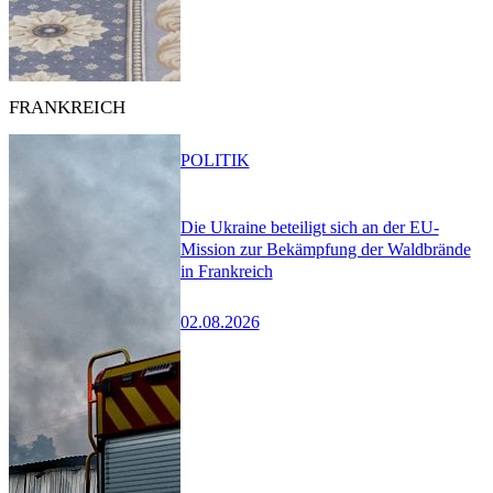
FRANKREICH
POLITIK
Die Ukraine beteiligt sich an der EU-
Mission zur Bekämpfung der Waldbrände
in Frankreich
02.08.2026