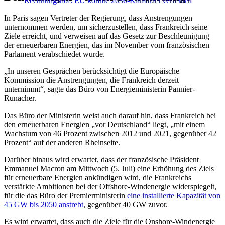
Rechnungshof: EU könnte 2030-Klimaziel verfehlen
In Paris sagen Vertreter der Regierung, dass Anstrengungen
unternommen werden, um sicherzustellen, dass Frankreich seine
Ziele erreicht, und verweisen auf das Gesetz zur Beschleunigung
der erneuerbaren Energien, das im November vom französischen
Parlament verabschiedet wurde.
„In unseren Gesprächen berücksichtigt die Europäische
Kommission die Anstrengungen, die Frankreich derzeit
unternimmt“, sagte das Büro von Energieministerin Pannier-
Runacher.
Das Büro der Ministerin weist auch darauf hin, dass Frankreich bei
den erneuerbaren Energien „vor Deutschland“ liegt, „mit einem
Wachstum von 46 Prozent zwischen 2012 und 2021, gegenüber 42
Prozent“ auf der anderen Rheinseite.
Darüber hinaus wird erwartet, dass der französische Präsident
Emmanuel Macron am Mittwoch (5. Juli) eine Erhöhung des Ziels
für erneuerbare Energien ankündigen wird, die Frankreichs
verstärkte Ambitionen bei der Offshore-Windenergie widerspiegelt,
für die das Büro der Premierministerin
eine installierte Kapazität von
45 GW bis 2050 anstrebt
, gegenüber 40 GW zuvor.
Es wird erwartet, dass auch die Ziele für die Onshore-Windenergie