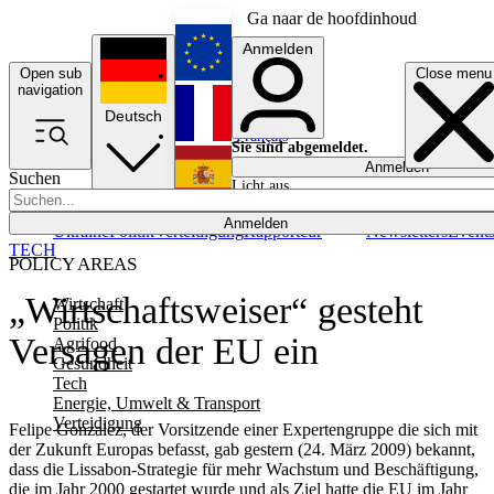
Ga naar de hoofdinhoud
Anmelden
Open sub
Close menu
English
navigation
Deutsch
Français
Sie sind abgemeldet.
Anmelden
Suchen
Licht aus
Español
Anmelden
Ukraine
Politik
Verteidigung
Rapporteur
Newsletters
Event
TECH
POLICY AREAS
„Wirtschaftsweiser“ gesteht
Wirtschaft
Politik
Versagen der EU ein
Agrifood
Gesundheit
Tech
Energie, Umwelt & Transport
Verteidigung
Felipe Gonzalez, der Vorsitzende einer Expertengruppe die sich mit
der Zukunft Europas befasst, gab gestern (24. März 2009) bekannt,
dass die Lissabon-Strategie für mehr Wachstum und Beschäftigung,
die im Jahr 2000 gestartet wurde und als Ziel hatte die EU im Jahr