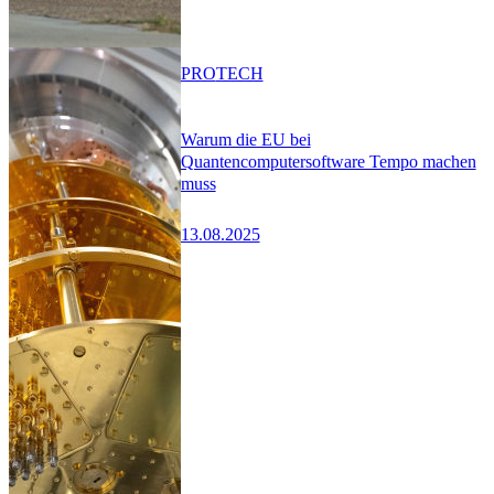
PRO
TECH
Warum die EU bei
Quantencomputersoftware Tempo machen
muss
13.08.2025