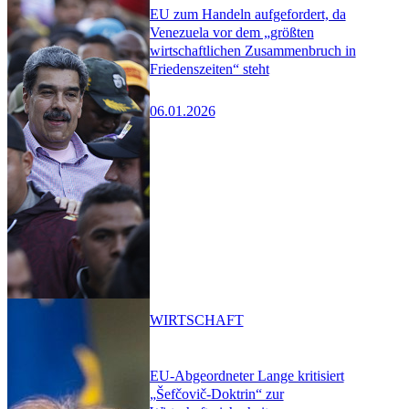
EU zum Handeln aufgefordert, da
Venezuela vor dem „größten
wirtschaftlichen Zusammenbruch in
Friedenszeiten“ steht
06.01.2026
WIRTSCHAFT
EU-Abgeordneter Lange kritisiert
„Šefčovič-Doktrin“ zur