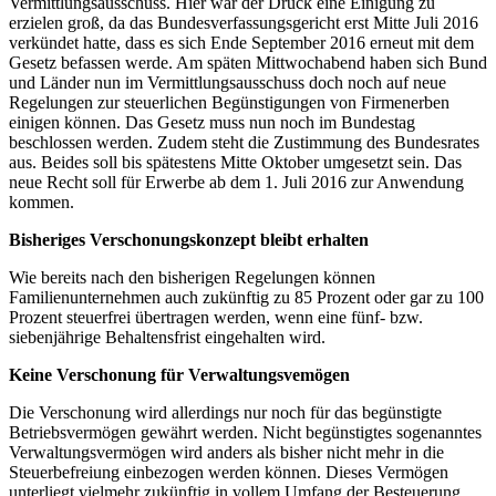
Vermittlungsausschuss. Hier war der Druck eine Einigung zu
erzielen groß, da das Bundesverfassungsgericht erst Mitte Juli 2016
verkündet hatte, dass es sich Ende September 2016 erneut mit dem
Gesetz befassen werde. Am späten Mittwochabend haben sich Bund
und Länder nun im Vermittlungsausschuss doch noch auf neue
Regelungen zur steuerlichen Begünstigungen von Firmenerben
einigen können. Das Gesetz muss nun noch im Bundestag
beschlossen werden. Zudem steht die Zustimmung des Bundesrates
aus. Beides soll bis spätestens Mitte Oktober umgesetzt sein. Das
neue Recht soll für Erwerbe ab dem 1. Juli 2016 zur Anwendung
kommen.
Bisheriges Verschonungskonzept bleibt erhalten
Wie bereits nach den bisherigen Regelungen können
Familienunternehmen auch zukünftig zu 85 Prozent oder gar zu 100
Prozent steuerfrei übertragen werden, wenn eine fünf- bzw.
siebenjährige Behaltensfrist eingehalten wird.
Keine Verschonung für Verwaltungsvemögen
Die Verschonung wird allerdings nur noch für das begünstigte
Betriebsvermögen gewährt werden. Nicht begünstigtes sogenanntes
Verwaltungsvermögen wird anders als bisher nicht mehr in die
Steuerbefreiung einbezogen werden können. Dieses Vermögen
unterliegt vielmehr zukünftig in vollem Umfang der Besteuerung.