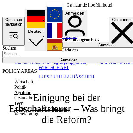
Ga naar de hoofdinhoud
Anmelden
Open sub
Close menu
English
navigation
Deutsch
Français
Sie sind abgemeldet.
Anmelden
Suchen
Licht aus
Español
Anmelden
Ukraine
Politik
Verteidigung
Rapporteur
Newsletters
Event
WIRTSCHAFT
POLICY AREAS
LUISE UHL-LUDÄSCHER
Wirtschaft
Politik
Agrifood
Einigung bei der
Gesundheit
Tech
Erbschaftsteuer – Was bringt
Energie, Umwelt & Transport
Verteidigung
die Reform?