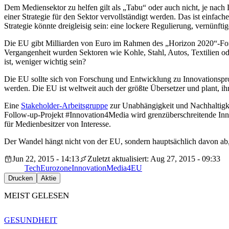
Dem Mediensektor zu helfen gilt als „Tabu“ oder auch nicht, je nach
einer Strategie für den Sektor vervollständigt werden. Das ist einfa
Strategie könnte dreigleisig sein: eine lockere Regulierung, vernünft
Die EU gibt Milliarden von Euro im Rahmen des „Horizon 2020“-Forsc
Vergangenheit wurden Sektoren wie Kohle, Stahl, Autos, Textilien ode
ist, weniger wichtig sein?
Die EU sollte sich von Forschung und Entwicklung zu Innovationspr
werden. Die EU ist weltweit auch der größte Übersetzer und plant, i
Eine
Stakeholder-Arbeitsgruppe
zur Unabhängigkeit und Nachhaltigke
Follow-up-Projekt #Innovation4Media wird grenzüberschreitende Innova
für Medienbesitzer von Interesse.
Der Wandel hängt nicht von der EU, sondern hauptsächlich davon ab, 
Jun 22, 2015 - 14:13
Zuletzt aktualisiert: Aug 27, 2015 - 09:33
Tech
Eurozone
Innovation
Media4EU
Drucken
Aktie
MEIST GELESEN
GESUNDHEIT