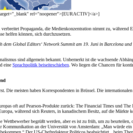
" target="_blank" rel="noopener">[EURACTIV]</a>]
and verbreitet Propaganda, die Medienkonzentration nimmt zu, währen
sse helfen können, sich durchzusetzen.
 dem Global Editors‘ Network Summit am 19. Juni in Barcelona und vo
urnalismus sind allgemein bekannt. Unbemerkt ist die wachsende Abhä
nd eine
Sprachpolitik beiseiteschieben
. Wo liegen die Chancen für kont
end
st. Die meisten haben Korrespondenten in Brüssel. Die internationalen M
r Europas oft auf Pearson-Produkte zurück: The Financial Times und The
Europa, während sich Reuters, in kanadischem Besitz, auf die Märkte
ue Wettbewerber begrüßt werden, aber es ist zu früh, um zu beurteilen,
 für Kommunikation an der Universität von Amsterdam: „Man würde ein 
ekommen.“ Der US-Chefredakteur Politicos beabsichtigt, „beim Them