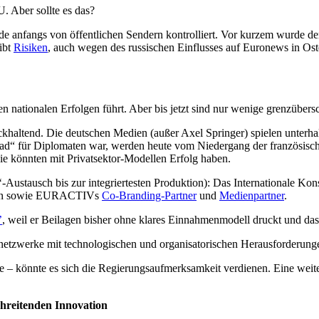
U. Aber sollte es das?
rde anfangs von öffentlichen Sendern kontrolliert. Vor kurzem wurde 
ibt
Risiken
, auch wegen des russischen Einflusses auf Euronews in Os
n nationalen Erfolgen führt. Aber bis jetzt sind nur wenige grenzübersc
haltend. Die deutschen Medien (außer Axel Springer) spielen unterhal
ead“ für Diplomaten war, werden heute vom Niedergang der französisc
ie könnten mit Privatsektor-Modellen Erfolg haben.
Austausch bis zur integriertesten Produktion): Das Internationale Kon
dian sowie EURACTIVs
Co-Branding-Partner
und
Medienpartner
.
’
, weil er Beilagen bisher ohne klares Einnahmenmodell druckt und da
netzwerke mit technologischen und organisatorischen Herausforderung
sse – könnte es sich die Regierungsaufmerksamkeit verdienen. Eine wei
chreitenden Innovation