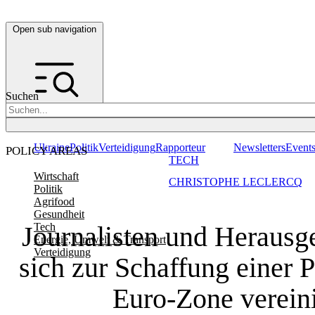
Open sub navigation
Suchen
Ukraine
Politik
Verteidigung
Rapporteur
Newsletters
Event
POLICY AREAS
TECH
Wirtschaft
CHRISTOPHE LECLERCQ
Politik
Agrifood
Gesundheit
Journalisten und Herausg
Tech
Energie, Umwelt & Transport
Verteidigung
sich zur Schaffung einer P
Euro-Zone verein