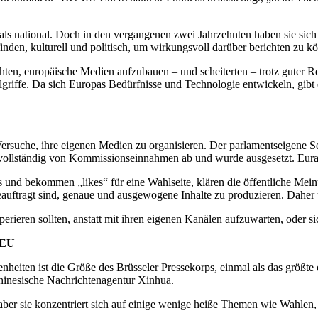
als national. Doch in den vergangenen zwei Jahrzehnten haben sie sic
inden, kulturell und politisch, um wirkungsvoll darüber berichten zu k
en, europäische Medien aufzubauen – und scheiterten – trotz guter Re
griffe. Da sich Europas Bedürfnisse und Technologie entwickeln, gibt
Versuche, ihre eigenen Medien zu organisieren. Der parlamentseigene S
r vollständig von Kommissionseinnahmen ab und wurde ausgesetzt. Euran
und bekommen „likes“ für eine Wahlseite, klären die öffentliche Mein
beauftragt sind, genaue und ausgewogene Inhalte zu produzieren. Daher
perieren sollten, anstatt mit ihren eigenen Kanälen aufzuwarten, oder s
 EU
nheiten ist die Größe des Brüsseler Pressekorps, einmal als das größt
chinesische Nachrichtenagentur Xinhua.
er sie konzentriert sich auf einige wenige heiße Themen wie Wahlen, Gr