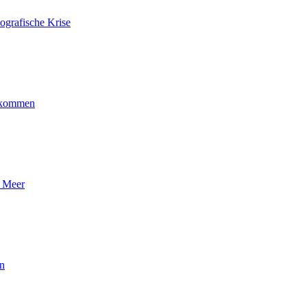
ografische Krise
ankommen
n Meer
en