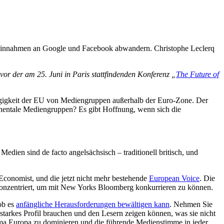
d Einnahmen an Google und Facebook abwandern. Christophe Leclerq
r der am 25. Juni in Paris stattfindenden Konferenz „
The Future of
ngigkeit der EU von Mediengruppen außerhalb der Euro-Zone. Der
inentale Mediengruppen? Es gibt Hoffnung, wenn sich die
edien sind de facto angelsächsisch – traditionell britisch, und
 Economist, und die jetzt nicht mehr bestehende
European Voice
. Die
 konzentriert, um mit New Yorks Bloomberg konkurrieren zu können.
 ob es
anfängliche Herausforderungen bewältigen kann
. Nehmen Sie
starkes Profil brauchen und den Lesern zeigen können, was sie nicht
a Europa zu dominieren und die führende Medienstimme in jeder