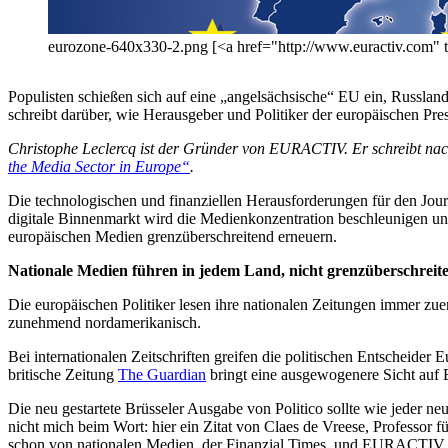
eurozone-640x330-2.png [<a href="http://www.euractiv.com
Populisten schießen sich auf eine „angelsächsische“ EU ein, Russl
schreibt darüber, wie Herausgeber und Politiker der europäischen Pre
Christophe Leclercq ist der Gründer von EURACTIV. Er schreibt nach
the Media Sector in Europe“
.
Die technologischen und finanziellen Herausforderungen für den Jo
digitale Binnenmarkt wird die Medienkonzentration beschleunigen u
europäischen Medien grenzüberschreitend erneuern.
Nationale Medien führen in jedem Land, nicht grenzüberschreit
Die europäischen Politiker lesen ihre nationalen Zeitungen immer zuer
zunehmend nordamerikanisch.
Bei internationalen Zeitschriften greifen die politischen Entscheide
britische Zeitung
The Guardian
bringt eine ausgewogenere Sicht auf 
Die neu gestartete Brüsseler Ausgabe von Politico sollte wie jeder ne
nicht mich beim Wort: hier ein Zitat von Claes de Vreese, Professor
schon von nationalen Medien, der Finanzial Times, und EURACTIV b