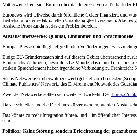
Mittlerweile freut sich Europa über das Interesse von außerhalb der E
Euronews wird teilweise durch öffentliche Gelder finanziert, und wu
Beibehaltung der redaktionellen Unabhängigkeit versprach. Aber es g
russische Propaganda ist das ein Problembereich.
Austauschnetzwerke: Qualität, Einnahmen und Sprachmodelle
Europas Presse unterliegt tiefgreifenden Veränderungen, was zu einige
Einige EU-Gründerstaaten sind auf diesem Gebiet überraschend zurück
Frankreichs Zeitungen, besonders Le Monde, das einmal ein „must-r
starken Sprachelement haben irgendeine Verbindung zu Frankreich: S
Sechs Netzwerke sind erwähnenswert (gelistet vom breitesten ‚Scoop‘-
Climate Publishers’ Network, das Environment Network des Guar
Zwei der Netzwerke sollten sich weiter entwickeln: Der
Europa ‘club
Da sie schneller und die Deadlines kürzer werden, werden Austausch
Das könnte zu mehr Integration führen, und – im öffentlichen Intere
sein.
Politiker: Keine Störung, sondern Erleichterung der grenzübers