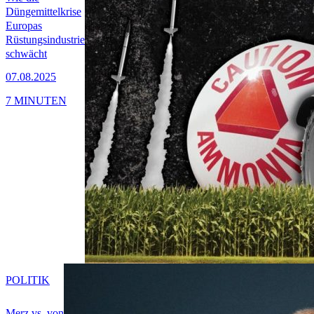
Düngemittelkrise
Europas
Rüstungsindustrie
schwächt
07.08.2025
7 MINUTEN
POLITIK
Merz vs. von