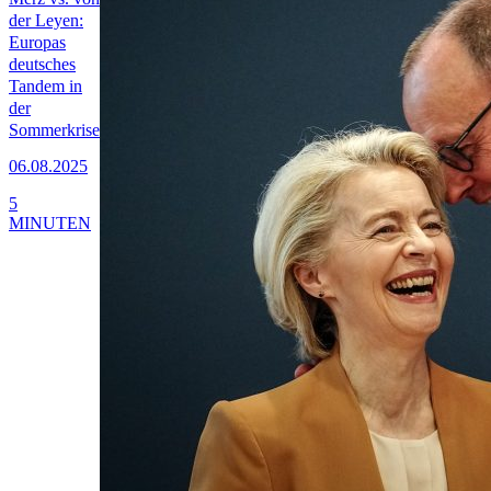
der Leyen:
Europas
deutsches
Tandem in
der
Sommerkrise
06.08.2025
5
MINUTEN