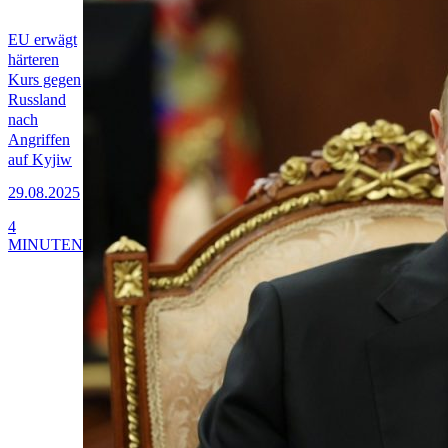
EU erwägt
härteren
Kurs gegen
Russland
nach
Angriffen
auf Kyjiw
29.08.2025
4
MINUTEN