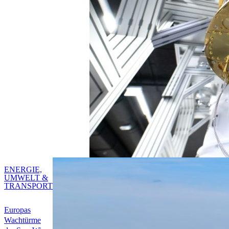
ENERGIE,
UMWELT &
TRANSPORT
Europas
Wachtürme