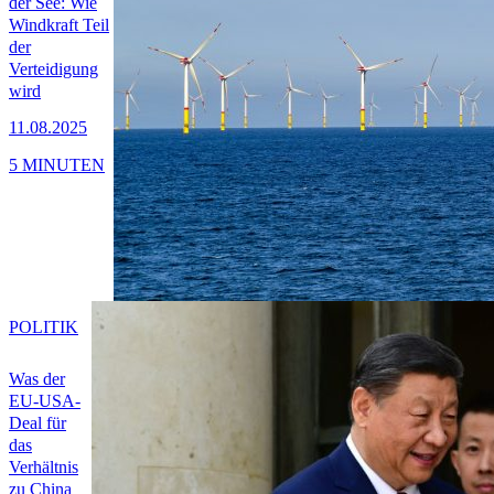
der See: Wie
Windkraft Teil
der
Verteidigung
wird
11.08.2025
5 MINUTEN
POLITIK
Was der
EU-USA-
Deal für
das
Verhältnis
zu China