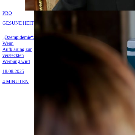
PRO
GESUNDHEIT
„Ozempidemie“:
Wenn
Aufklärung zur
versteckten
Werbung wird
18.08.2025
4 MINUTEN