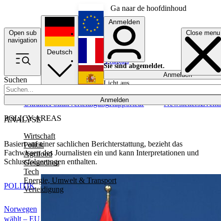
Ga naar de hoofdinhoud
Anmelden
Open sub
Close menu
English
navigation
Deutsch
Français
Sie sind abgemeldet.
Anmelden
Suchen
Licht aus
Español
Anmelden
Ukraine
Politik
Verteidigung
Rapporteur
Newsletters
Event
POLICY AREAS
ANALYSE
Wirtschaft
Basiert auf einer sachlichen Berichterstattung, bezieht das
Politik
Fachwissen des Journalisten ein und kann Interpretationen und
Agrifood
Schlussfolgerungen enthalten.
Gesundheit
Tech
Energie, Umwelt & Transport
POLITIK
Verteidigung
Norwegen
wählt – EU