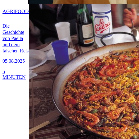
AGRIFOOD
Die
Geschichte
von Paella
und dem
falschen Reis
05.08.2025
5
MINUTEN