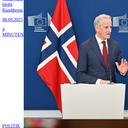
bleibt
Randthema
08.09.2025
4
MINUTEN
POLITIK