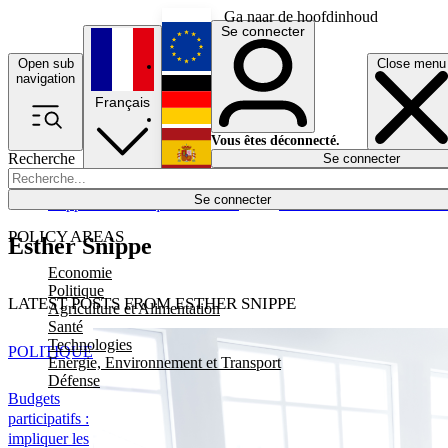
Ga naar de hoofdinhoud
Se connecter
Open sub
Close menu
English
navigation
Français
Deutsch
Vous êtes déconnecté.
Recherche
Se connecter
Español
Lumières éteintes
Se connecter
Rapporteur
Politique
Économie
Newsletters
Evénements
Em
POLICY AREAS
Esther Snippe
Economie
Politique
LATEST POSTS FROM ESTHER SNIPPE
Agriculture et Alimentation
Santé
Technologies
POLITIQUE
Energie, Environnement et Transport
Défense
Budgets
participatifs :
impliquer les