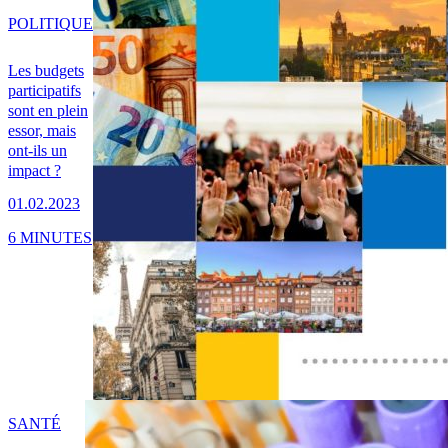
POLITIQUE
Les budgets
participatifs
sont en plein
essor, mais
ont-ils un
impact ?
01.02.2023
6 MINUTES
SANTÉ