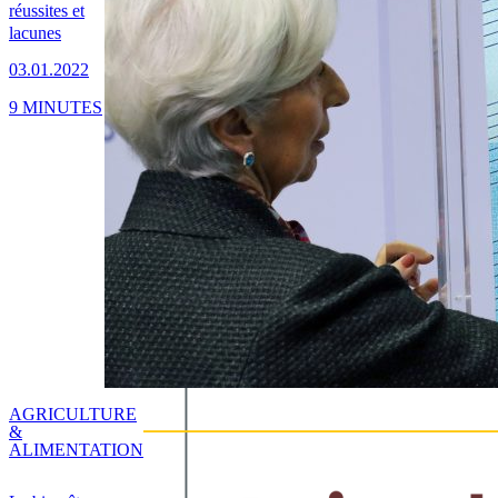
réussites et
lacunes
03.01.2022
9 MINUTES
AGRICULTURE
&
ALIMENTATION