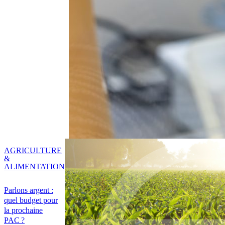
AGRICULTURE
&
ALIMENTATION
Parlons argent :
quel budget pour
la prochaine
PAC ?