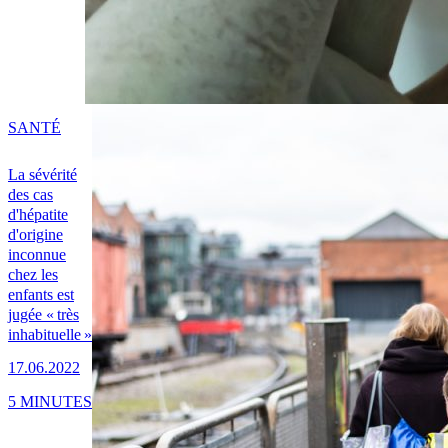
SANTÉ
La sévérité
des cas
d'hépatite
d'origine
inconnue
chez les
enfants est
jugée « très
inhabituelle »
17.06.2022
5 MINUTES