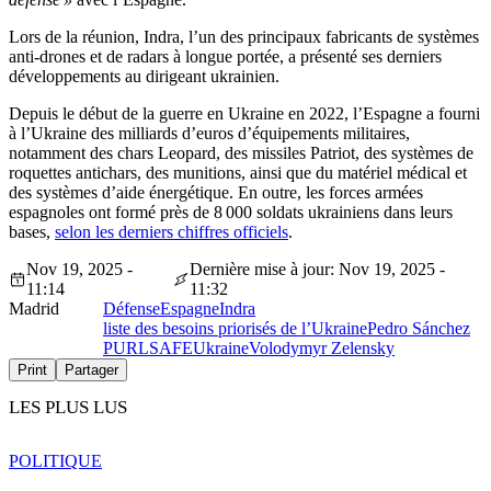
Lors de la réunion, Indra, l’un des principaux fabricants de systèmes
anti-drones et de radars à longue portée, a présenté ses derniers
développements au dirigeant ukrainien.
Depuis le début de la guerre en Ukraine en 2022, l’Espagne a fourni
à l’Ukraine des milliards d’euros d’équipements militaires,
notamment des chars Leopard, des missiles Patriot, des systèmes de
roquettes antichars, des munitions, ainsi que du matériel médical et
des systèmes d’aide énergétique. En outre, les forces armées
espagnoles ont formé près de 8 000 soldats ukrainiens dans leurs
bases,
selon les derniers chiffres officiels
.
Nov 19, 2025 -
Dernière mise à jour: Nov 19, 2025 -
11:14
11:32
Madrid
Défense
Espagne
Indra
liste des besoins priorisés de l’Ukraine
Pedro Sánchez
PURL
SAFE
Ukraine
Volodymyr Zelensky
Print
Partager
LES PLUS LUS
POLITIQUE