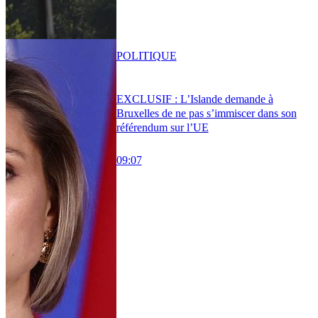
POLITIQUE
EXCLUSIF : L’Islande demande à
Bruxelles de ne pas s’immiscer dans son
référendum sur l’UE
09:07