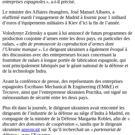
entreprises espagnoles »
, a-t-il précisé.
Le ministre des Affaires étrangères, José Manuel Albares, a
réaffirmé mardi l’engagement de Madrid à fournir pour 1 milliard
d’euros d’équipements militaires à Kiev d’ici la fin de l’année.
Volodymyr Zelensky a quant à lui annoncé de futurs programmes de
production conjointe d’armes entre les deux pays, en particulier des
radars,
« afin de promouvoir la coproduction d’armes dont
l’Ukraine manque »
. Le dirigeant ukrainien a également évoqué à
des discussions avec des entrepreneurs locaux concernant la
fourniture de radars à longue portée de fabrication espagnole, qui
sont principalement fabriqués par le géant national de la défense et
de la technologie Indra.
Avant la conférence de presse, des représentants des entreprises
espagnoles Escribano Mechanical & Engineering (EM&E) et
Tecnove, ainsi que l’entrepreneur ukrainien Practika, ont signé un
mémorandum de sécurité entre les deux pays.
Plus tôt dans la journée, le dirigeant ukrainien avait rencontré les
dirigeants de l’industrie de la défense au siège d’Indra à Madrid, en
compagnie de la ministre de la Défense Margarita Robles, afin de
«
discuter des domaines de coopération »
, tandis que le dirigeant
ukrainien
annonçait
sur X qu’il recherchait un
« partenariat de
défense »
avec l’Espagne.