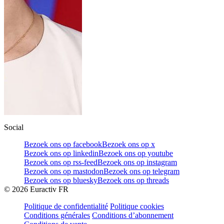
Social
Bezoek ons op facebook
Bezoek ons op x
Bezoek ons op linkedin
Bezoek ons op youtube
Bezoek ons op rss-feed
Bezoek ons op instagram
Bezoek ons op mastodon
Bezoek ons op telegram
Bezoek ons op bluesky
Bezoek ons op threads
©
2026
Euractiv FR
Politique de confidentialité
Politique cookies
Conditions générales
Conditions d’abonnement