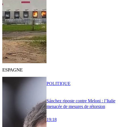
ESPAGNE
POLITIQUE
Sánchez riposte contre Meloni : l’Italie
menacée de mesures de rétorsion
19:18