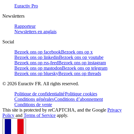
Euractiv Pro
Newsletters
Rapporteur
Newsletters en anglais
Social
Bezoek ons op facebook
Bezoek ons op x
Bezoek ons op linkedin
Bezoek ons op youtube
Bezoek ons op rss-feed
Bezoek ons op instagram
Bezoek ons op mastodon
Bezoek ons op telegram
Bezoek ons op bluesky
Bezoek ons op threads
©
2026
Euractiv FR. All rights reserved.
Politique de confidentialité
Politique cookies
Conditions générales
Conditions d’abonnement
Conditions de vente
This site is protected by reCAPTCHA, and the Google
Privacy
Policy
and
Terms of Service
apply.