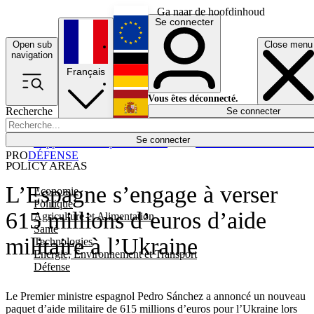
Ga naar de hoofdinhoud
Se connecter
Open sub
Close menu
English
navigation
Français
Deutsch
Vous êtes déconnecté.
Recherche
Se connecter
Español
Lumières éteintes
Se connecter
Rapporteur
Politique
Économie
Newsletters
Evénements
Em
PRO
DÉFENSE
POLICY AREAS
L’Espagne s’engage à verser
Economie
Politique
615 millions d’euros d’aide
Agriculture et Alimentation
Santé
militaire à l’Ukraine
Technologies
Energie, Environnement et Transport
Défense
Le Premier ministre espagnol Pedro Sánchez a annoncé un nouveau
paquet d’aide militaire de 615 millions d’euros pour l’Ukraine lors