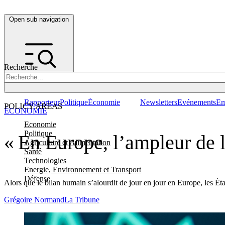
Open sub navigation
Recherche
Rapporteur
Politique
Économie
Newsletters
Evénements
Em
POLICY AREAS
ÉCONOMIE
Economie
Politique
« En Europe, l’ampleur de l
Agriculture et Alimentation
Santé
Technologies
Energie, Environnement et Transport
Défense
Alors que le bilan humain s’alourdit de jour en jour en Europe, les Ét
Grégoire Normand
La Tribune