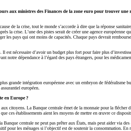
 jours aux ministres des Finances de la zone euro pour trouver une
cause de la crise, tout le monde s’accorde à dire que la réponse sanitai
rès la crise. L’une des pistes serait de créer une agence européenne qui
lager les pays qui ont moins de capacités. Chaque pays devrait rembour
ce. Il est nécessaire d’avoir un budget plus fort pour faire plus d’investis
vant notre dépendance à l’égard des pays étrangers, pour les médicament
 plus grande intégration européenne avec un embryon de fédéralisme budg
e assurantiel européen.
nte en Europe ?
t aux citoyens. La Banque centrale émet de la monnaie pour la flécher di
n que ces établissements aient les moyens de mettre en œuvre ce dispositi
s, la Banque centrale ne peut pas prêter aux États, mais peut aider via d
sitif pour les ménages si l’objectif est de soutenir la consommation. En