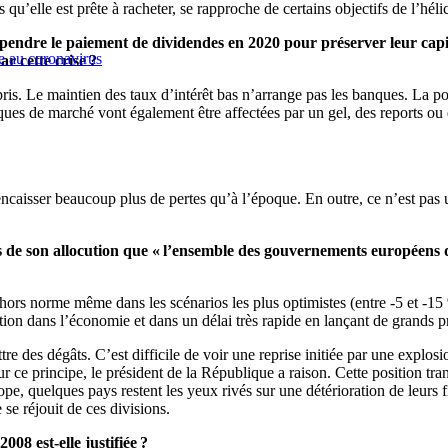
qu’elle est prête à racheter, se rapproche de certains objectifs de l’hél
dre le paiement de dividendes en 2020 pour préserver leur capita
e au coronavirus
r cette crise ?
ris. Le maintien des taux d’intérêt bas n’arrange pas les banques. La p
ues de marché vont également être affectées par un gel, des reports ou d
caisser beaucoup plus de pertes qu’à l’époque. En outre, ce n’est pas u
 son allocution que « l’ensemble des gouvernements européens devai
hors norme même dans les scénarios les plus optimistes (entre -5 et -15 %
tion dans l’économie et dans un délai très rapide en lançant de grands pr
mettre des dégâts. C’est difficile de voir une reprise initiée par une expl
 Sur ce principe, le président de la République a raison. Cette position
pe, quelques pays restent les yeux rivés sur une détérioration de leurs f
se réjouit de ces divisions.
08 est-elle justifiée ?