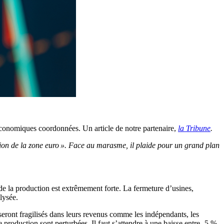
t économiques coordonnées. Un article de notre partenaire,
la Tribune
.
tion de la zone euro ». Face au marasme, il plaide pour un grand plan
de la production est extrêmement forte. La fermeture d’usines,
lysée.
eront fragilisés dans leurs revenus comme les indépendants, les
 production sont perturbées. Il faut s’attendre à une baisse entre -5 %