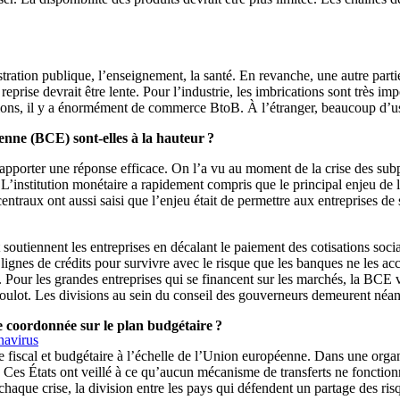
stration publique, l’enseignement, la santé. En revanche, une autre par
prise devrait être lente. Pour l’industrie, les imbrications sont très impor
ons, il y a énormément de commerce BtoB. À l’étranger, beaucoup d’usin
nne (BCE) sont-elles à la hauteur ?
pporter une réponse efficace. On l’a vu au moment de la crise des subpr
 L’institution monétaire a rapidement compris que le principal enjeu de 
traux ont aussi saisi que l’enjeu était de permettre aux entreprises de s
 soutiennent les entreprises en décalant le paiement des cotisations soci
 lignes de crédits pour survivre avec le risque que les banques ne les ac
s. Pour les grandes entreprises qui se financent sur les marchés, la BCE
oulot. Les divisions au sein du conseil des gouverneurs demeurent néan
 coordonnée sur le plan budgétaire ?
navirus
e fiscal et budgétaire à l’échelle de l’Union européenne. Dans une organi
 Ces États ont veillé à ce qu’aucun mécanisme de transferts ne fonction
 À chaque crise, la division entre les pays qui défendent un partage des ri