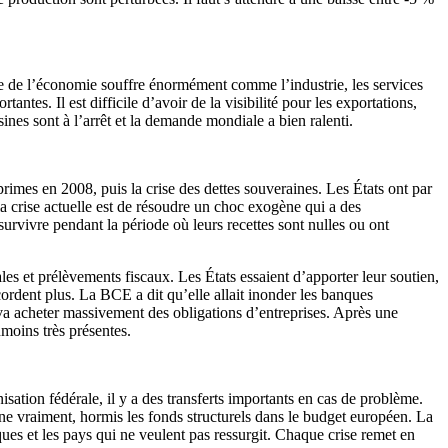
tie de l’économie souffre énormément comme l’industrie, les services
tantes. Il est difficile d’avoir de la visibilité pour les exportations,
es sont à l’arrêt et la demande mondiale a bien ralenti.
imes en 2008, puis la crise des dettes souveraines. Les États ont par
la crise actuelle est de résoudre un choc exogène qui a des
urvivre pendant la période où leurs recettes sont nulles ou ont
ales et prélèvements fiscaux. Les États essaient d’apporter leur soutien,
cordent plus. La BCE a dit qu’elle allait inonder les banques
 va acheter massivement des obligations d’entreprises. Après une
moins très présentes.
sation fédérale, il y a des transferts importants en cas de problème.
ne vraiment, hormis les fonds structurels dans le budget européen. La
sques et les pays qui ne veulent pas ressurgit. Chaque crise remet en