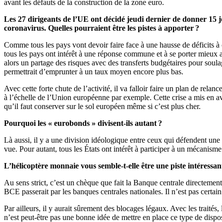
avant les défauts de la construction de la zone euro.
Les 27 dirigeants de l’UE ont décidé jeudi dernier de donner 15
coronavirus.
Quelles pourraient être les pistes à apporter ?
Comme tous les pays vont devoir faire face à une hausse de déficits à 
tous les pays ont intérêt à une réponse commune et à se porter mieux ap
alors un partage des risques avec des transferts budgétaires pour sou
permettrait d’emprunter à un taux moyen encore plus bas.
Avec cette forte chute de l’activité, il va falloir faire un plan de relan
à l’échelle de l’Union européenne par exemple. Cette crise a mis en a
qu’il faut conserver sur le sol européen même si c’est plus cher.
Pourquoi les « eurobonds » divisent-ils autant ?
Là aussi, il y a une division idéologique entre ceux qui défendent une
vue. Pour autant, tous les États ont intérêt à participer à un mécanism
L’hélicoptère monnaie vous semble-t-elle être une piste intéressa
Au sens strict, c’est un chèque que fait la Banque centrale directemen
BCE passerait par les banques centrales nationales. Il n’est pas certai
Par ailleurs, il y aurait sûrement des blocages légaux. Avec les traité
n’est peut-être pas une bonne idée de mettre en place ce type de dispo