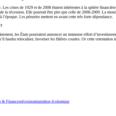
e. Les crises de 1929 et de 2008 étaient inhérentes à la sphère financièr
de la récession. Elle pourrait être pire que celle de 2008-2009. La mond
 l’époque. Les pénuries mettent en avant cette très forte dépendance.
 ?
nement, les États pourraient annoncer un immense effort d’investissemen
l faudra relocaliser, favoriser les filières courtes. Or cette orientation
o & Finances
récession
transition écologique