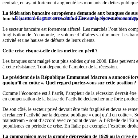
centrale, en ayant fortement augmenté les montants de dettes publiques 
La fédération bancaire européenne demande aux banques de suspen
Désaccord flagrant entre chefs d’Etat sur la réponse économiqu
touchés par la crise. Le secteur bancaire européen est-il menacé pa
Le secteur bancaire est fortement affecté. Les marchés l’ont bien comp
fragilisation de l’économie, le volume d’affaires va diminuer. Les banq
activité et une hausse de défauts de leurs clients.
Cette crise risque-t-elle de les mettre en péril ?
Les banques sont malgré tout plus solides qu’en 2008. Elles peuvent en
à cette résistance. Tout dépend de l’ampleur de la récession.
Le président de la République Emmanuel Macron a annoncé lors de
quoiqu’il en coûte ». Quel regard portez-vous sur cette position ?
Comme l’économie est à l’arrêt, l’ampleur de la récession devrait être 
en compensation de la baisse de l’activité déclencher une forte produc
De son côté, le secteur privé devrait être très fragilisé et devra se re
et relancer l’activité par la dépense publique « quoi qu’il en coûte ».
mainstream » sont d’accord avec ce point de vue. À l’échelle de l’Euro
populismes en période de crise. En Italie par exemple, l’extrême droite 
La comparaison avec la grande dépression de 1929 ou la crise de 20