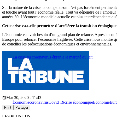
Sur la nature de la crise, la comparaison n’est pas forcément pertinent
et touche avant tout l’économie réelle. Tout va dépendre de l’ampleur 
années 30. L’économie mondiale actuelle est plus interdépendante qu’à
Cette crise va-t-elle permettre d’accélérer la transition écologique
L’économie va avoir besoin d’un grand plan de relance. Après le confi
Europe pour relancer l’économie fragilisée. Cette crise nous montre qu’i
de concilier les préoccupations économiques et environnementales.
La crise du coronavirus ébranle le marché du lait
Mar 30, 2020 - 11:43
Économie
coronavirus
Covid-19
crise économique
Économie
Eur
Print
Partager
LES PLUS LUS