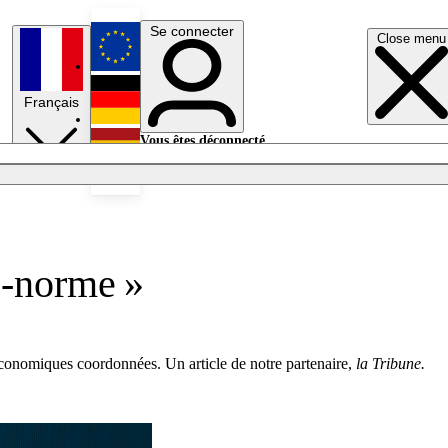
Se connecter
Close menu
English
Français
Deutsch
Vous êtes déconnecté.
Se connecter
Español
Lumières éteintes
s-norme »
t économiques coordonnées. Un article de notre partenaire,
la Tribune.