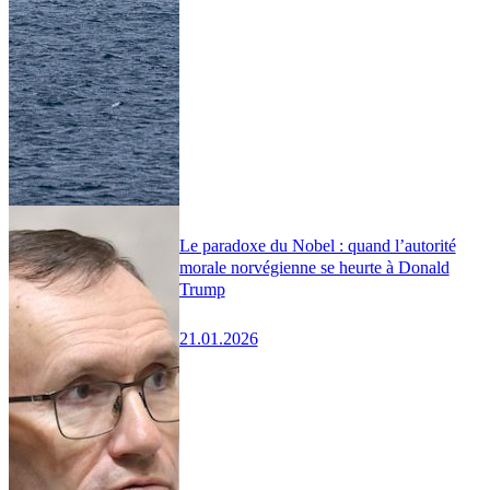
Le paradoxe du Nobel : quand l’autorité
morale norvégienne se heurte à Donald
Trump
21.01.2026