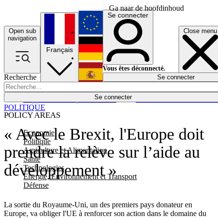
Ga naar de hoofdinhoud
Se connecter
Open sub
Close menu
English
navigation
Français
Deutsch
Vous êtes déconnecté.
Recherche
Se connecter
Español
Lumières éteintes
Se connecter
Rapporteur
Politique
Économie
Newsletters
Evénements
Em
POLITIQUE
POLICY AREAS
« Avec le Brexit, l'Europe doit
Economie
Politique
prendre la relève sur l’aide au
Agriculture et Alimentation
Santé
développement »
Technologies
Energie, Environnement et Transport
Défense
La sortie du Royaume-Uni, un des premiers pays donateur en
Europe, va obliger l'UE à renforcer son action dans le domaine du