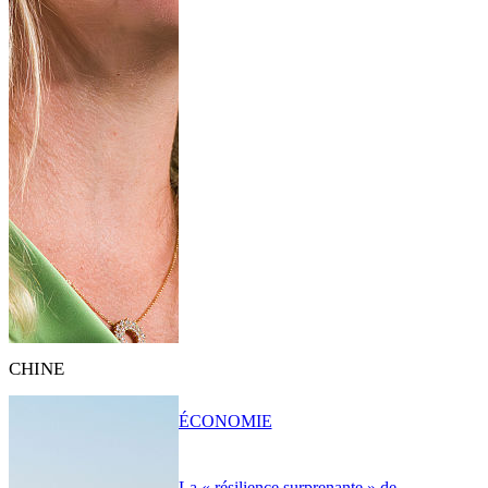
CHINE
ÉCONOMIE
La « résilience surprenante » de