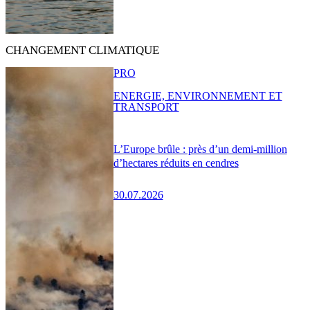
CHANGEMENT CLIMATIQUE
PRO
ENERGIE, ENVIRONNEMENT ET
TRANSPORT
L’Europe brûle : près d’un demi-million
d’hectares réduits en cendres
30.07.2026