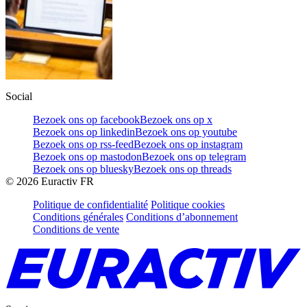
Social
Bezoek ons op facebook
Bezoek ons op x
Bezoek ons op linkedin
Bezoek ons op youtube
Bezoek ons op rss-feed
Bezoek ons op instagram
Bezoek ons op mastodon
Bezoek ons op telegram
Bezoek ons op bluesky
Bezoek ons op threads
©
2026
Euractiv FR
Politique de confidentialité
Politique cookies
Conditions générales
Conditions d’abonnement
Conditions de vente