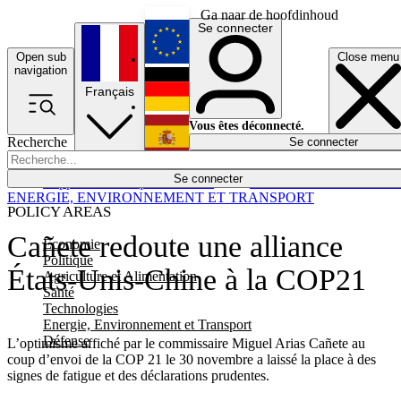
Ga naar de hoofdinhoud
Se connecter
Open sub
Close menu
English
navigation
Français
Deutsch
Vous êtes déconnecté.
Recherche
Se connecter
Español
Lumières éteintes
Se connecter
Rapporteur
Politique
Économie
Newsletters
Evénements
Em
ENERGIE, ENVIRONNEMENT ET TRANSPORT
POLICY AREAS
Cañete redoute une alliance
Economie
Politique
États-Unis-Chine à la COP21
Agriculture et Alimentation
Santé
Technologies
Energie, Environnement et Transport
Défense
L’optimisme affiché par le commissaire Miguel Arias Cañete au
coup d’envoi de la COP 21 le 30 novembre a laissé la place à des
signes de fatigue et des déclarations prudentes.