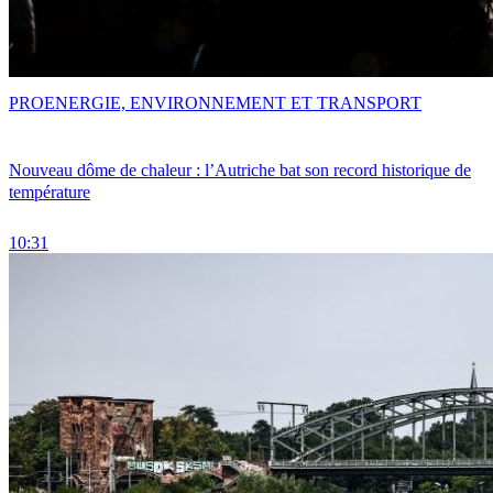
PRO
ENERGIE, ENVIRONNEMENT ET TRANSPORT
Nouveau dôme de chaleur : l’Autriche bat son record historique de
température
10:31