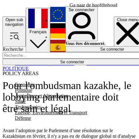
Ga naar de hoofdinhoud
Se connecter
Open sub
Close menu
English
navigation
Français
Deutsch
Vous êtes déconnecté.
Recherche
Se connecter
Español
Lumières éteintes
Se connecter
Rapporteur
Politique
Économie
Newsletters
Evénements
Em
POLITIQUE
POLICY AREAS
Pour l'ombudsman kazakhe, le
Economie
Politique
lobbying parlementaire doit
Agriculture et Alimentation
Santé
être sain et légal
Technologies
Energie, Environnement et Transport
Défense
Avant l’adoption par le Parlement d’une résolution sur le
Kazakhstan en février, il n'y a pas eu de dialogue global ni d'analyse