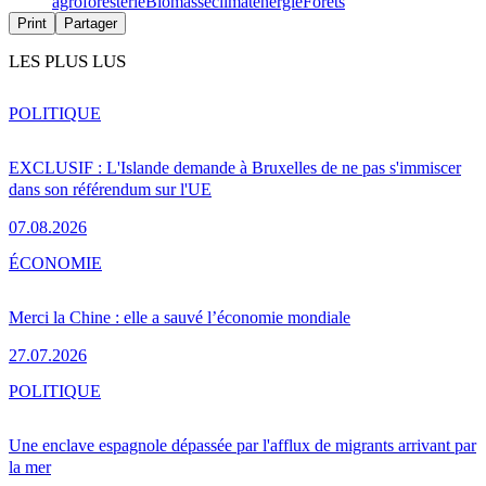
agroforesterie
Biomasse
climat
energie
Forêts
Print
Partager
LES PLUS LUS
POLITIQUE
EXCLUSIF : L'Islande demande à Bruxelles de ne pas s'immiscer
dans son référendum sur l'UE
07.08.2026
ÉCONOMIE
Merci la Chine : elle a sauvé l’économie mondiale
27.07.2026
POLITIQUE
Une enclave espagnole dépassée par l'afflux de migrants arrivant par
la mer