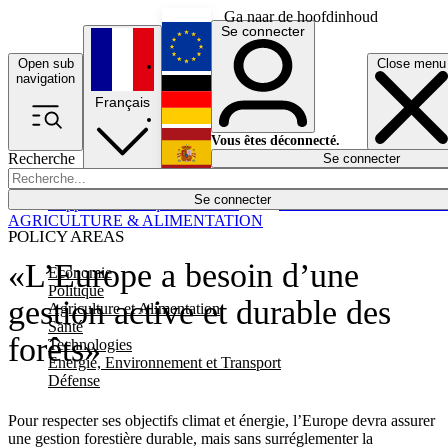
Ga naar de hoofdinhoud
Se connecter
Open sub
Close menu
English
navigation
Français
Deutsch
Vous êtes déconnecté.
Recherche
Se connecter
Español
Lumières éteintes
Se connecter
Rapporteur
Politique
Économie
Newsletters
Evénements
Em
AGRICULTURE & ALIMENTATION
POLICY AREAS
«L’Europe a besoin d’une
Economie
Politique
gestion active et durable des
Agriculture et Alimentation
Santé
forêts»
Technologies
Energie, Environnement et Transport
Défense
Pour respecter ses objectifs climat et énergie, l’Europe devra assurer
une gestion forestière durable, mais sans surréglementer la