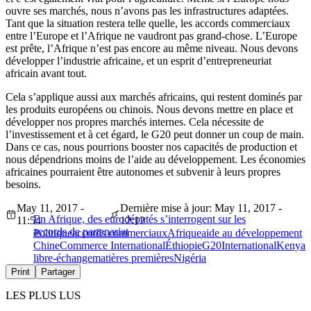
ouvre ses marchés, nous n’avons pas les infrastructures adaptées.
Tant que la situation restera telle quelle, les accords commerciaux
entre l’Europe et l’Afrique ne vaudront pas grand-chose. L’Europe
est prête, l’Afrique n’est pas encore au même niveau. Nous devons
développer l’industrie africaine, et un esprit d’entrepreneuriat
africain avant tout.
Cela s’applique aussi aux marchés africains, qui restent dominés par
les produits européens ou chinois. Nous devons mettre en place et
développer nos propres marchés internes. Cela nécessite de
l’investissement et à cet égard, le G20 peut donner un coup de main.
Dans ce cas, nous pourrions booster nos capacités de production et
nous dépendrions moins de l’aide au développement. Les économies
africaines pourraient être autonomes et subvenir à leurs propres
besoins.
May 11, 2017 -
Dernière mise à jour: May 11, 2017 -
En Afrique, des eurodéputés s’interrogent sur les
11:54
12:12
accords de partenariat
Politique
accords commerciaux
Afrique
aide au développement
Chine
Commerce International
Éthiopie
G20
International
Kenya
libre-échange
matières premières
Nigéria
Print
Partager
LES PLUS LUS