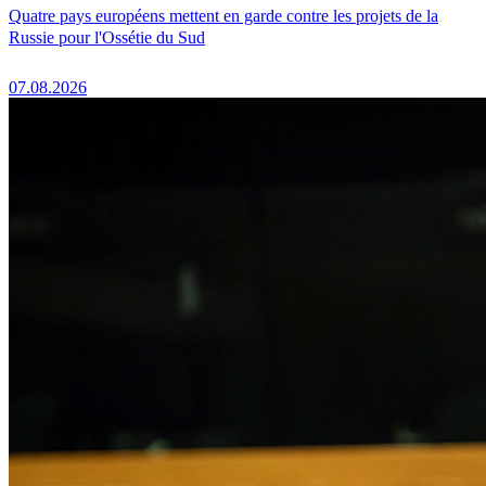
Quatre pays européens mettent en garde contre les projets de la
Russie pour l'Ossétie du Sud
07.08.2026