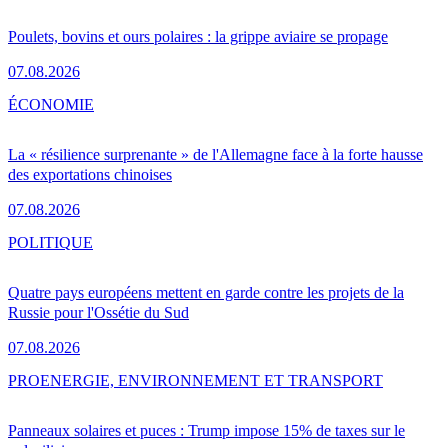
Poulets, bovins et ours polaires : la grippe aviaire se propage
07.08.2026
ÉCONOMIE
La « résilience surprenante » de l'Allemagne face à la forte hausse
des exportations chinoises
07.08.2026
POLITIQUE
Quatre pays européens mettent en garde contre les projets de la
Russie pour l'Ossétie du Sud
07.08.2026
PRO
ENERGIE, ENVIRONNEMENT ET TRANSPORT
Panneaux solaires et puces : Trump impose 15% de taxes sur le