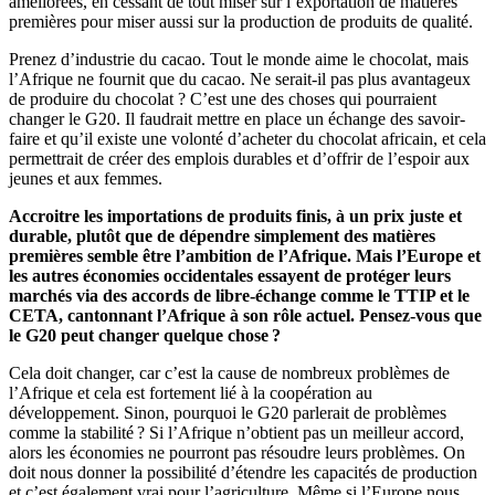
améliorées, en cessant de tout miser sur l’exportation de matières
premières pour miser aussi sur la production de produits de qualité.
Prenez d’industrie du cacao. Tout le monde aime le chocolat, mais
l’Afrique ne fournit que du cacao. Ne serait-il pas plus avantageux
de produire du chocolat ? C’est une des choses qui pourraient
changer le G20. Il faudrait mettre en place un échange des savoir-
faire et qu’il existe une volonté d’acheter du chocolat africain, et cela
permettrait de créer des emplois durables et d’offrir de l’espoir aux
jeunes et aux femmes.
Accroitre les importations de produits finis, à un prix juste et
durable, plutôt que de dépendre simplement des matières
premières semble être l’ambition de l’Afrique. Mais l’Europe et
les autres économies occidentales essayent de protéger leurs
marchés via des accords de libre-échange comme le TTIP et le
CETA, cantonnant l’Afrique à son rôle actuel. Pensez-vous que
le G20 peut changer quelque chose ?
Cela doit changer, car c’est la cause de nombreux problèmes de
l’Afrique et cela est fortement lié à la coopération au
développement. Sinon, pourquoi le G20 parlerait de problèmes
comme la stabilité ? Si l’Afrique n’obtient pas un meilleur accord,
alors les économies ne pourront pas résoudre leurs problèmes. On
doit nous donner la possibilité d’étendre les capacités de production
et c’est également vrai pour l’agriculture. Même si l’Europe nous