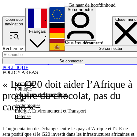
Ga naar de hoofdinhoud
Se connecter
Open sub
Close menu
English
navigation
Français
Deutsch
Vous êtes déconnecté.
Recherche
Se connecter
Español
Lumières éteintes
Se connecter
Rapporteur
Politique
Économie
Newsletters
Evénements
Em
POLITIQUE
POLICY AREAS
« Le G20 doit aider l’Afrique à
Economie
Politique
produire du chocolat, pas du
Agriculture et Alimentation
Santé
cacao »
Technologies
Energie, Environnement et Transport
Défense
L’augmentation des échanges entre les pays d’Afrique et l’UE ne
sera positif que si le G20 investit dans les infrastructures africaines et