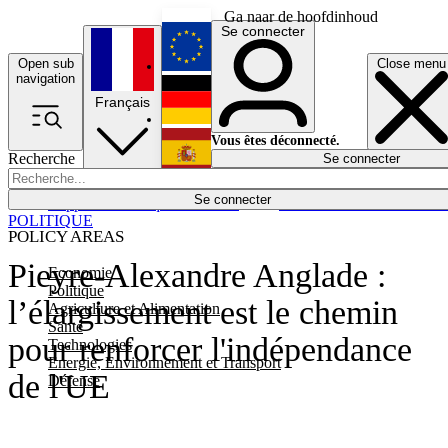
Ga naar de hoofdinhoud
Se connecter
Open sub
Close menu
English
navigation
Français
Deutsch
Vous êtes déconnecté.
Recherche
Se connecter
Español
Lumières éteintes
Se connecter
Rapporteur
Politique
Économie
Newsletters
Evénements
Em
POLITIQUE
POLICY AREAS
Pieyre-Alexandre Anglade :
Economie
Politique
l’élargissement est le chemin
Agriculture et Alimentation
Santé
pour renforcer l'indépendance
Technologies
Energie, Environnement et Transport
de l'UE
Défense