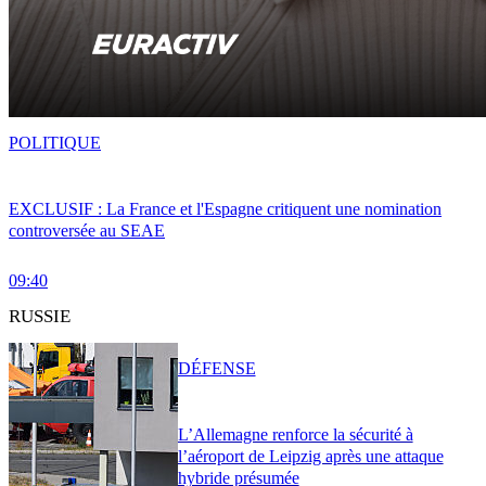
POLITIQUE
EXCLUSIF : La France et l'Espagne critiquent une nomination
controversée au SEAE
09:40
RUSSIE
DÉFENSE
L’Allemagne renforce la sécurité à
l’aéroport de Leipzig après une attaque
hybride présumée