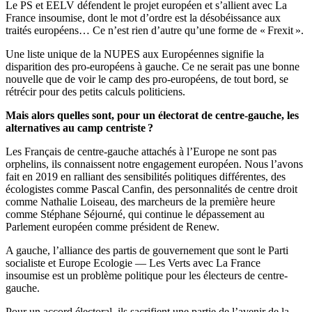
Le PS et EELV défendent le projet européen et s’allient avec La
France insoumise, dont le mot d’ordre est la désobéissance aux
traités européens… Ce n’est rien d’autre qu’une forme de « Frexit ».
Une liste unique de la NUPES aux Européennes signifie la
disparition des pro-européens à gauche. Ce ne serait pas une bonne
nouvelle que de voir le camp des pro-européens, de tout bord, se
rétrécir pour des petits calculs politiciens.
Mais alors quelles sont, pour un électorat de centre-gauche, les
alternatives au camp centriste ?
Les Français de centre-gauche attachés à l’Europe ne sont pas
orphelins, ils connaissent notre engagement européen. Nous l’avons
fait en 2019 en ralliant des sensibilités politiques différentes, des
écologistes comme Pascal Canfin, des personnalités de centre droit
comme Nathalie Loiseau, des marcheurs de la première heure
comme Stéphane Séjourné, qui continue le dépassement au
Parlement européen comme président de Renew.
A gauche, l’alliance des partis de gouvernement que sont le Parti
socialiste et Europe Ecologie — Les Verts avec La France
insoumise est un problème politique pour les électeurs de centre-
gauche.
Pour un accord électoral, ils sacrifient une partie de l’avenir de la