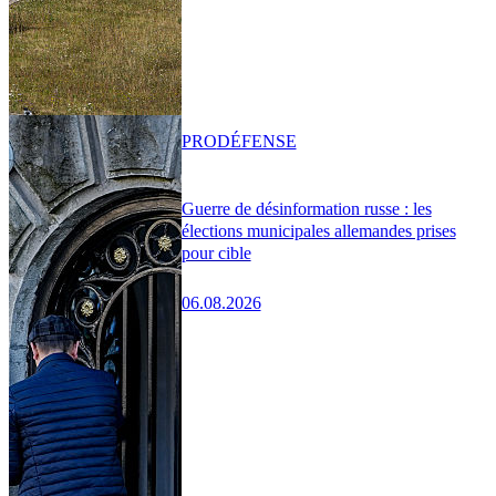
PRO
DÉFENSE
Guerre de désinformation russe : les
élections municipales allemandes prises
pour cible
06.08.2026