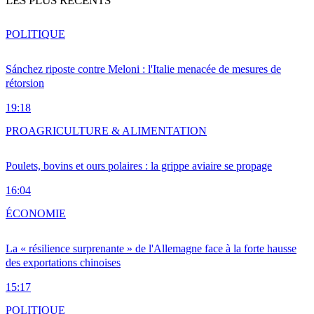
LES PLUS RÉCENTS
POLITIQUE
Sánchez riposte contre Meloni : l'Italie menacée de mesures de
rétorsion
19:18
PRO
AGRICULTURE & ALIMENTATION
Poulets, bovins et ours polaires : la grippe aviaire se propage
16:04
ÉCONOMIE
La « résilience surprenante » de l'Allemagne face à la forte hausse
des exportations chinoises
15:17
POLITIQUE