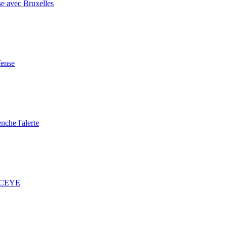
se avec Bruxelles
fense
nche l'alerte
 ICEYE