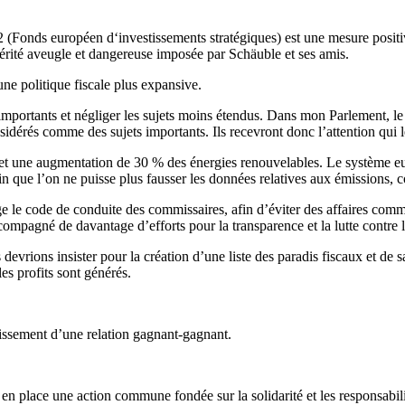
 (Fonds européen d‘investissements stratégiques) est une mesure positi
stérité aveugle et dangereuse imposée par Schäuble et ses amis.
e politique fiscale plus expansive.
s importants et négliger les sujets moins étendus. Dans mon Parlement, le
dérés comme des sujets importants. Ils recevront donc l’attention qui l
0 et une augmentation de 30 % des énergies renouvelables. Le système 
fin que l’on ne puisse plus fausser les données relatives aux émissions, c
ge le code de conduite des commissaires, afin d’éviter des affaires com
ompagné de davantage d’efforts pour la transparence et la lutte contre les
evrions insister pour la création d’une liste des paradis fiscaux et de s
es profits sont générés.
blissement d’une relation gagnant-gagnant.
e en place une action commune fondée sur la solidarité et les responsab