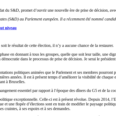
idat du S&D, promet d’ouvrir une nouvelle ère de prise de décision, avec
émocrates (S&D) au Parlement européen. Il a récemment été nommé candid
aut niveau
oit le résultat de cette élection, il n’y a aucune chance de la restaurer.
ase en donnant à tous les groupes, quelle que soit leur taille, une digni
 démocratie dans le processus de prise de décision. Je serai le présiden
ontations politiques animées que le Parlement et ses membres pourront p
ières années. Il est à présent temps d’améliorer la visibilité de chaque
ant à Bruxelles.
hangement essentiel par rapport à l’époque des dîners du G5 et de la coo
 politique exceptionnelle. Celle-ci est à présent révolue. Depuis 2014,
ique et une flopée d’élections sont en train de modifier le paysage polit
 craintes, à ses espoirs et à ses demandes.