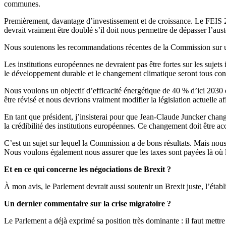
communes.
Premièrement, davantage d’investissement et de croissance. Le FEIS 2
devrait vraiment être doublé s’il doit nous permettre de dépasser l’au
Nous soutenons les recommandations récentes de la Commission sur un
Les institutions européennes ne devraient pas être fortes sur les sujet
le développement durable et le changement climatique seront tous consi
Nous voulons un objectif d’efficacité énergétique de 40 % d’ici 203
être révisé et nous devrions vraiment modifier la législation actuelle a
En tant que président, j’insisterai pour que Jean-Claude Juncker chan
la crédibilité des institutions européennes. Ce changement doit être acc
C’est un sujet sur lequel la Commission a de bons résultats. Mais nous d
Nous voulons également nous assurer que les taxes sont payées là où l
Et en ce qui concerne les négociations de Brexit ?
À mon avis, le Parlement devrait aussi soutenir un Brexit juste, l’éta
Un dernier commentaire sur la crise migratoire ?
Le Parlement a déjà exprimé sa position très dominante : il faut mettr