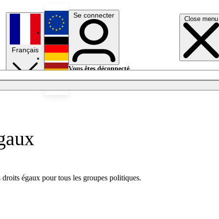
Se connecter
Close menu
English
Français
Deutsch
Vous êtes déconnecté.
Se connecter
Español
Lumières éteintes
égaux
 droits égaux pour tous les groupes politiques.