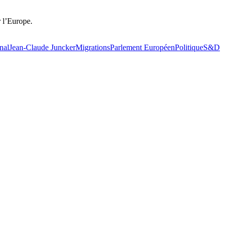
 l’Europe.
nal
Jean-Claude Juncker
Migrations
Parlement Européen
Politique
S&D