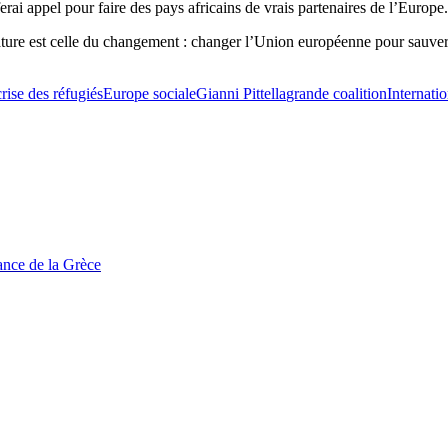
rai appel pour faire des pays africains de vrais partenaires de l’Europe.
ure est celle du changement : changer l’Union européenne pour sauver
crise des réfugiés
Europe sociale
Gianni Pittella
grande coalition
Internatio
tance de la Grèce