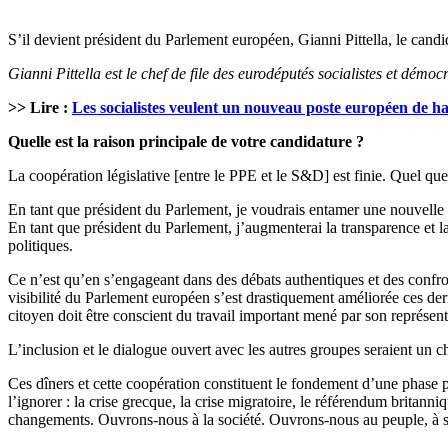
S’il devient président du Parlement européen, Gianni Pittella, le cand
Gianni Pittella est le chef de file des eurodéputés socialistes et d
>> Lire :
Les socialistes veulent un nouveau poste européen de h
Quelle est la raison principale de votre candidature ?
La coopération législative [entre le PPE et le S&D] est finie. Quel que s
En tant que président du Parlement, je voudrais entamer une nouvelle ph
En tant que président du Parlement, j’augmenterai la transparence et la
politiques.
Ce n’est qu’en s’engageant dans des débats authentiques et des confr
visibilité du Parlement européen s’est drastiquement améliorée ces dern
citoyen doit être conscient du travail important mené par son représent
L’inclusion et le dialogue ouvert avec les autres groupes seraient un c
Ces dîners et cette coopération constituent le fondement d’une phase
l’ignorer : la crise grecque, la crise migratoire, le référendum britann
changements. Ouvrons-nous à la société. Ouvrons-nous au peuple, à ses