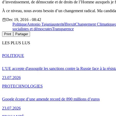
d’investissement, de démocratie et de droits de l’Homme auxquels je fe
À ce niveau, nous avons besoin d’un changement radical. Ma candidat
Dec 19, 2016 - 08:42
Politique
Antonio Tajani
austerité
Brexit
Changement Climatique
socialistes et démocrates
Transparence
Print
Partager
LES PLUS LUS
POLITIQUE
L'UE accepte d'assouplir les sanctions contre la Russie face à la résis
23.07.2026
PRO
TECHNOLOGIES
Google écope d’une amende record de 890 millions d’euros
23.07.2026