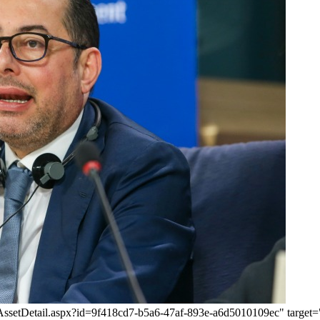
.eu/AssetDetail.aspx?id=9f418cd7-b5a6-47af-893e-a6d5010109ec" targe