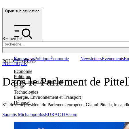
Open sub navigation
Recherche
Rapporteur
Politique
Économie
Newsletters
Evénements
Em
POLICY AREAS
POLITIQUE
Economie
Politique
Dans le Parlement de Pittel
Agriculture et Alimentation
Santé
Technologies
Energie, Environnement et Transport
Défense
S’il devient président du Parlement européen, Gianni Pittella, le cand
Sarantis Michalopoulos
EURACTIV.com