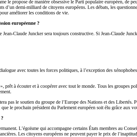
e le propose de manière obsessive le Parti populaire européen, de peur 
s d’un demi-milliard de citoyens européens. Les débats, les questionneme
pour améliorer les conditions de vie.
mission européenne ?
 Jean-Claude Juncker sera toujours constructive. Si Jean-Claude Junck
logue avec toutes les forces politiques, à l’exception des xénophobes, b
, prêt à écouter et à coopérer avec tout le monde. Tous les groupes pol
ement.
era pas le soutien du groupe de l’Europe des Nations et des Libertés. Po
eux que le prochain président du Parlement européen soit élu grâce aux vo
 ?
 permanent. L’égoïsme qui accompagne certains États membres au Conseil 
financières. Les citoyens européens ne peuvent payer le prix de l’inaptitu