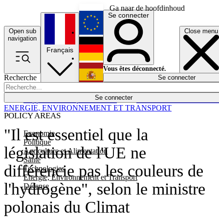
Ga naar de hoofdinhoud
Se connecter
Open sub
Close menu
English
navigation
Français
Deutsch
Vous êtes déconnecté.
Recherche
Se connecter
Español
Lumières éteintes
Se connecter
Rapporteur
Politique
Économie
Newsletters
Evénements
Em
ENERGIE, ENVIRONNEMENT ET TRANSPORT
POLICY AREAS
"Il est essentiel que la
Economie
Politique
législation de l'UE ne
Agriculture et Alimentation
Santé
différencie pas les couleurs de
Technologies
Energie, Environnement et Transport
l'hydrogène", selon le ministre
Défense
polonais du Climat