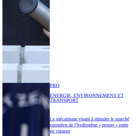
PRO
ENERGIE, ENVIRONNEMENT ET
TRANSPORT
Le mécanisme visant à stimuler le marché
européen de l’hydrogène « propre » entre
en vigueur