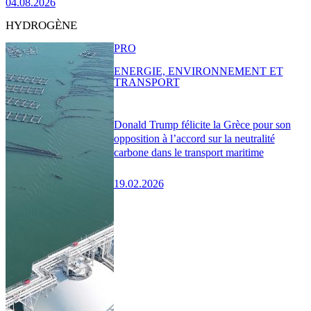
04.08.2026
HYDROGÈNE
PRO
ENERGIE, ENVIRONNEMENT ET
TRANSPORT
Donald Trump félicite la Grèce pour son
opposition à l’accord sur la neutralité
carbone dans le transport maritime
19.02.2026