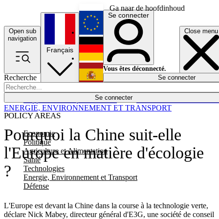
Ga naar de hoofdinhoud
Se connecter
Open sub
Close menu
English
navigation
Français
Deutsch
Vous êtes déconnecté.
Recherche
Se connecter
Español
Lumières éteintes
Se connecter
Rapporteur
Politique
Économie
Newsletters
Evénements
Em
ENERGIE, ENVIRONNEMENT ET TRANSPORT
POLICY AREAS
Pourquoi la Chine suit-elle
Economie
Politique
l'Europe en matière d'écologie
Agriculture et Alimentation
Santé
?
Technologies
Energie, Environnement et Transport
Défense
L'Europe est devant la Chine dans la course à la technologie verte,
déclare Nick Mabey, directeur général d'E3G, une société de conseil