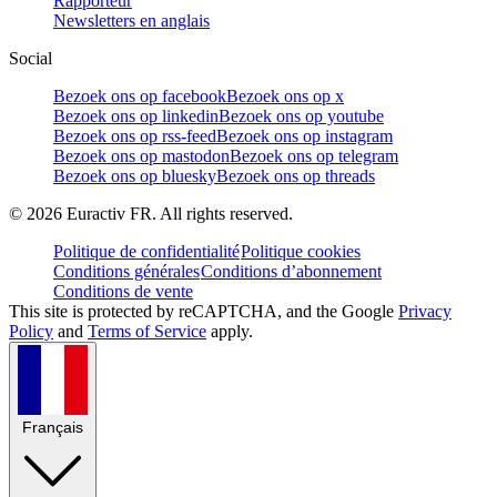
Rapporteur
Newsletters en anglais
Social
Bezoek ons op facebook
Bezoek ons op x
Bezoek ons op linkedin
Bezoek ons op youtube
Bezoek ons op rss-feed
Bezoek ons op instagram
Bezoek ons op mastodon
Bezoek ons op telegram
Bezoek ons op bluesky
Bezoek ons op threads
©
2026
Euractiv FR. All rights reserved.
Politique de confidentialité
Politique cookies
Conditions générales
Conditions d’abonnement
Conditions de vente
This site is protected by reCAPTCHA, and the Google
Privacy
Policy
and
Terms of Service
apply.
Français