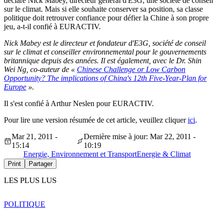
déclare Nick Mabey, directeur général d'E3G, une société de conseil
sur le climat. Mais si elle souhaite conserver sa position, sa classe
politique doit retrouver confiance pour défier la Chine à son propre
jeu, a-t-il confié à EURACTIV.
Nick Mabey est le directeur et fondateur d'E3G, société de conseil
sur le climat et conseiller environnemental pour le gouvernements
britannique depuis des années. Il est également, avec le Dr. Shin
Wei Ng, co-auteur de «
Chinese Challenge or Low Carbon
Opportunity? The implications of China's 12th Five-Year-Plan for
Europe
».
Il s'est confié à Arthur Neslen pour EURACTIV.
Pour lire une version résumée de cet article, veuillez cliquer
ici
.
Mar 21, 2011 -
Dernière mise à jour: Mar 22, 2011 -
15:14
10:19
Energie, Environnement et Transport
Energie & Climat
Print
Partager
LES PLUS LUS
POLITIQUE