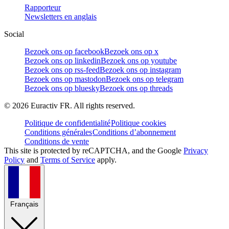
Rapporteur
Newsletters en anglais
Social
Bezoek ons op facebook
Bezoek ons op x
Bezoek ons op linkedin
Bezoek ons op youtube
Bezoek ons op rss-feed
Bezoek ons op instagram
Bezoek ons op mastodon
Bezoek ons op telegram
Bezoek ons op bluesky
Bezoek ons op threads
©
2026
Euractiv FR. All rights reserved.
Politique de confidentialité
Politique cookies
Conditions générales
Conditions d’abonnement
Conditions de vente
This site is protected by reCAPTCHA, and the Google
Privacy
Policy
and
Terms of Service
apply.
Français