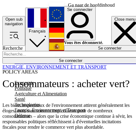
Ga naar de hoofdinhoud
Se connecter
Open sub
Close menu
English
navigation
Français
Deutsch
Vous êtes déconnecté.
Recherche
Se connecter
Español
Lumières éteintes
Se connecter
Rapporteur
Politique
Économie
Newsletters
Evénements
Em
ENERGIE, ENVIRONNEMENT ET TRANSPORT
POLICY AREAS
Consommateurs : acheter vert?
Economie
Politique
Agriculture et Alimentation
Santé
Technologies
Les biens respectueux de l'environnement attirent généralement les
Energie, Environnement et Transport
éloges, mais sont souvent trop coûteux pour de nombreux
Défense
consommateurs – alors que la crise économique continue à sévir, les
responsables politiques réfléchissent à d'éventuelles incitations
fiscales pour rendre le commerce vert plus abordable.