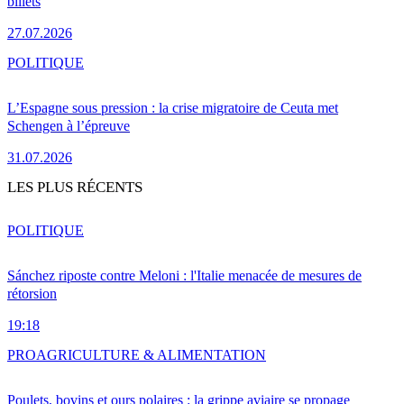
billets
27.07.2026
POLITIQUE
L’Espagne sous pression : la crise migratoire de Ceuta met
Schengen à l’épreuve
31.07.2026
LES PLUS RÉCENTS
POLITIQUE
Sánchez riposte contre Meloni : l'Italie menacée de mesures de
rétorsion
19:18
PRO
AGRICULTURE & ALIMENTATION
Poulets, bovins et ours polaires : la grippe aviaire se propage