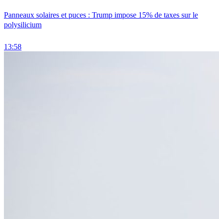
Panneaux solaires et puces : Trump impose 15% de taxes sur le
polysilicium
13:58