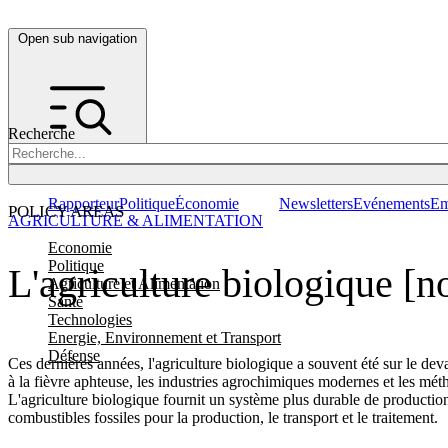
Open sub navigation
Recherche
Rapporteur
Politique
Économie
Newsletters
Evénements
Em
POLICY AREAS
AGRICULTURE & ALIMENTATION
Economie
Politique
L'agriculture biologique [n
Agriculture et Alimentation
Santé
Technologies
Energie, Environnement et Transport
Défense
Ces dernières années, l'agriculture biologique a souvent été sur le devan
à la fièvre aphteuse, les industries agrochimiques modernes et les métho
L'agriculture biologique fournit un système plus durable de production
combustibles fossiles pour la production, le transport et le traitement.