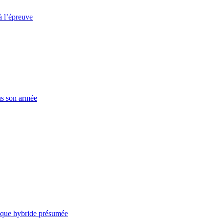
à l’épreuve
ns son armée
taque hybride présumée