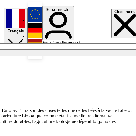
Se connecter
Close menu
English
Français
Deutsch
Vous êtes déconnecté.
Se connecter
Español
Lumières éteintes
 Europe. En raison des crises telles que celles liées à la vache folle ou
l'agriculture biologique comme étant la meilleure alternative.
culture durables, l'agriculture biologique dépend toujours des