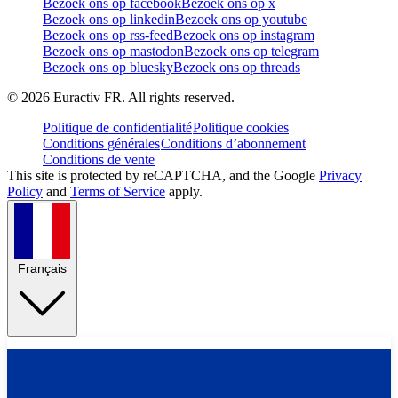
Bezoek ons op facebook
Bezoek ons op x
Bezoek ons op linkedin
Bezoek ons op youtube
Bezoek ons op rss-feed
Bezoek ons op instagram
Bezoek ons op mastodon
Bezoek ons op telegram
Bezoek ons op bluesky
Bezoek ons op threads
©
2026
Euractiv FR. All rights reserved.
Politique de confidentialité
Politique cookies
Conditions générales
Conditions d’abonnement
Conditions de vente
This site is protected by reCAPTCHA, and the Google
Privacy
Policy
and
Terms of Service
apply.
Français