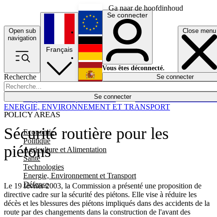
Ga naar de hoofdinhoud
Se connecter
Open sub
Close menu
English
navigation
Français
Deutsch
Vous êtes déconnecté.
Recherche
Se connecter
Español
Lumières éteintes
Se connecter
Rapporteur
Politique
Économie
Newsletters
Evénements
Em
ENERGIE, ENVIRONNEMENT ET TRANSPORT
POLICY AREAS
Sécurité routière pour les
Economie
Politique
piétons
Agriculture et Alimentation
Santé
Technologies
Energie, Environnement et Transport
Défense
Le 19 février 2003, la Commission a présenté une proposition de
directive cadre sur la sécurité des piétons. Elle vise à réduire les
décès et les blessures des piétons impliqués dans des accidents de la
route par des changements dans la construction de l'avant des