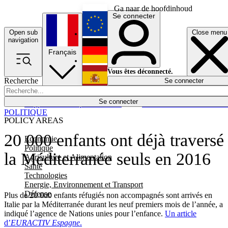
Ga naar de hoofdinhoud
Se connecter
Open sub
Close menu
English
navigation
Français
Deutsch
Vous êtes déconnecté.
Recherche
Se connecter
Español
Lumières éteintes
Se connecter
Rapporteur
Politique
Économie
Newsletters
Evénements
Em
POLITIQUE
POLICY AREAS
20 000 enfants ont déjà traversé
Economie
Politique
la Méditerranée seuls en 2016
Agriculture et Alimentation
Santé
Technologies
Energie, Environnement et Transport
Défense
Plus de 20 000 enfants réfugiés non accompagnés sont arrivés en
Italie par la Méditerranée durant les neuf premiers mois de l’année, a
indiqué l’agence de Nations unies pour l’enfance.
Un article
d’
EURACTIV Espagne
.