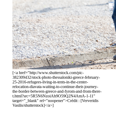
[<a href="http://www.shutterstock.com/pic-
382309432/stock-photo-thessaloniki-greece-february-
25-2016-refugees-living-in-tents-in-the-center-
relocation-diavata-waiting-to-continue-their-journey-
the-border-between-greece-and-fyrom-and-from-there-
t.html?src=5R5N6NzoiAh9O59Q2N4AmA-1-11"
target="_blank" rel="noopener">Crédit : [Ververidis
Vasilis/shutterstock]</a>]