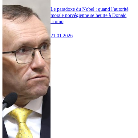
Le paradoxe du Nobel : quand l’autorité
morale norvégienne se heurte à Donald
Trump
21.01.2026