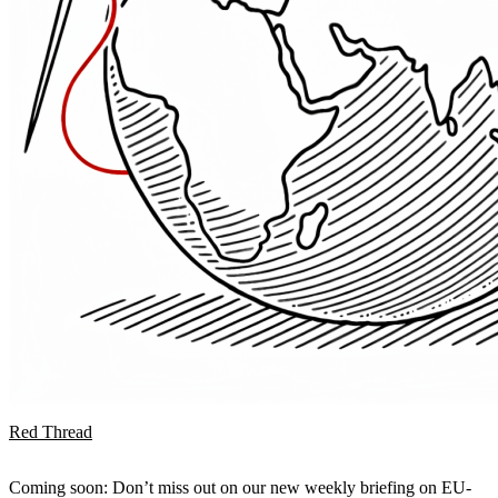
Red Thread
Coming soon: Don’t miss out on our new weekly briefing on EU-