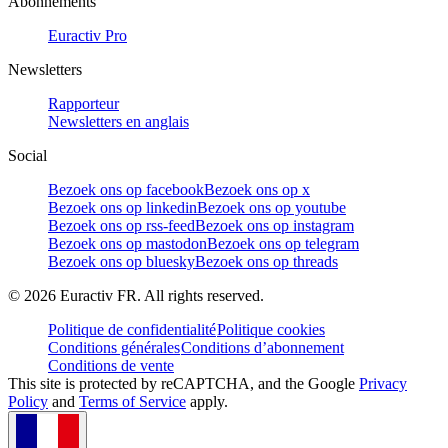
Abonnements
Euractiv Pro
Newsletters
Rapporteur
Newsletters en anglais
Social
Bezoek ons op facebook
Bezoek ons op x
Bezoek ons op linkedin
Bezoek ons op youtube
Bezoek ons op rss-feed
Bezoek ons op instagram
Bezoek ons op mastodon
Bezoek ons op telegram
Bezoek ons op bluesky
Bezoek ons op threads
©
2026
Euractiv FR. All rights reserved.
Politique de confidentialité
Politique cookies
Conditions générales
Conditions d’abonnement
Conditions de vente
This site is protected by reCAPTCHA, and the Google
Privacy
Policy
and
Terms of Service
apply.