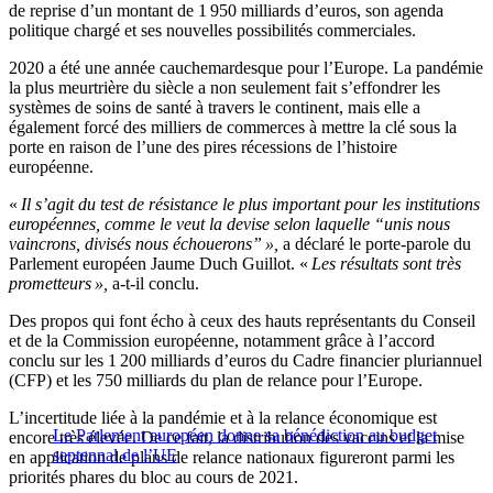
de reprise d’un montant de 1 950 milliards d’euros, son agenda
politique chargé et ses nouvelles possibilités commerciales.
2020 a été une année cauchemardesque pour l’Europe. La pandémie
la plus meurtrière du siècle a non seulement fait s’effondrer les
systèmes de soins de santé à travers le continent, mais elle a
également forcé des milliers de commerces à mettre la clé sous la
porte en raison de l’une des pires récessions de l’histoire
européenne.
«
Il s’agit du test de résistance le plus important pour les institutions
européennes, comme le veut la devise selon laquelle “unis nous
vaincrons, divisés nous échouerons” »,
a déclaré le porte-parole du
Parlement européen Jaume Duch Guillot. «
Les résultats sont très
prometteurs »,
a-t-il conclu.
Des propos qui font écho à ceux des hauts représentants du Conseil
et de la Commission européenne, notamment grâce à l’accord
conclu sur les 1 200 milliards d’euros du Cadre financier pluriannuel
(CFP) et les 750 milliards du plan de relance pour l’Europe.
L’incertitude liée à la pandémie et à la relance économique est
Le Parlement européen donne sa bénédiction au budget
encore très élevée. De ce fait, la distribution des vaccins et la mise
septennal de l’UE
en application de plans de relance nationaux figureront parmi les
priorités phares du bloc au cours de 2021.