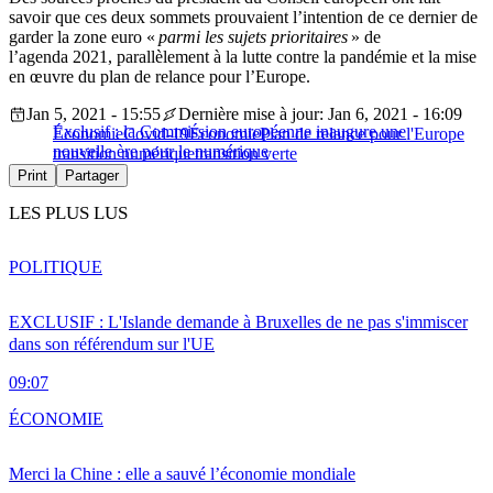
savoir que ces deux sommets prouvaient l’intention de ce dernier de
garder la zone euro «
parmi les sujets prioritaires
» de
l’agenda 2021, parallèlement à la lutte contre la pandémie et la mise
en œuvre du plan de relance pour l’Europe.
Jan 5, 2021 - 15:55
Dernière mise à jour: Jan 6, 2021 - 16:09
Exclusif : la Commission européenne inaugure une
Économie
Covid-19
Économie
Plan de relance pour l'Europe
nouvelle ère pour le numérique
transition numérique
transition verte
Print
Partager
LES PLUS LUS
POLITIQUE
EXCLUSIF : L'Islande demande à Bruxelles de ne pas s'immiscer
dans son référendum sur l'UE
09:07
ÉCONOMIE
Merci la Chine : elle a sauvé l’économie mondiale