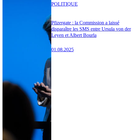
POLITIQUE
Pfizergate : la Commission a laissé
disparaître les SMS entre Ursula von der
Leyen et Albert Bourla
01.08.2025