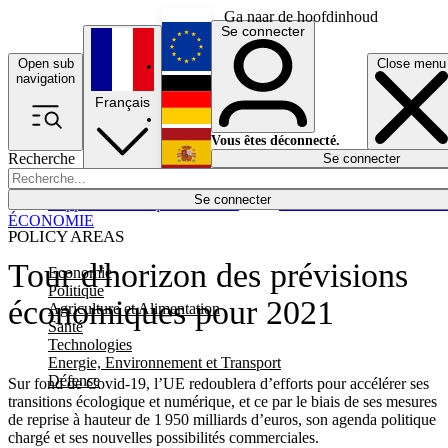
Ga naar de hoofdinhoud
Se connecter
Open sub
Close menu
English
navigation
Français
Deutsch
Vous êtes déconnecté.
Recherche
Se connecter
Español
Lumières éteintes
Se connecter
Rapporteur
Politique
Économie
Newsletters
Evénements
Em
ÉCONOMIE
POLICY AREAS
Tour d'horizon des prévisions
Economie
Politique
économiques pour 2021
Agriculture et Alimentation
Santé
Technologies
Energie, Environnement et Transport
Défense
Sur fond de Covid-19, l’UE redoublera d’efforts pour accélérer ses
transitions écologique et numérique, et ce par le biais de ses mesures
de reprise à hauteur de 1 950 milliards d’euros, son agenda politique
chargé et ses nouvelles possibilités commerciales.