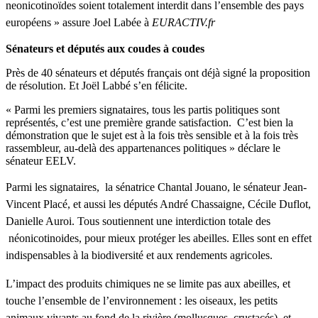
neonicotinoïdes
soient
totalement
interdit
dans
l’ensemble
des pays
européens
» assure Joel
Labée
à
EURACTIV.fr
Sénateurs et députés aux coudes à coudes
Près de 40 sénateurs et députés français ont déjà signé la proposition
de résolution. Et Joël Labbé s’en félicite.
« Parmi les premiers signataires, tous les partis politiques sont
représentés, c’est une première grande satisfaction. C’est bien la
démonstration que le sujet est à la fois très sensible et à la fois très
rassembleur, au-delà des appartenances politiques » déclare le
sénateur EELV.
Parmi les
signataires
, la
sénatrice
Chantal
Jouano
, le
sénateur
Jean-
Vincent
Placé
, et
aussi
les
députés
André
Chassaigne
,
Cécile
Duflot
,
Danielle
Auroi
.
Tous
soutiennent
une
interdiction
totale
des
néonicotinoides
, pour
mieux
protéger
les
abeilles
.
Elles
sont
en
effet
indispensables
à
la
biodiversité
et aux
rendements
agricoles
.
L’
impact
des produits chimiques ne se
limite
pas aux
abeilles
, et
touche
l’ensemble
de
l’environnement
: les
oiseaux
, les
petits
animaux
vivants
au fond de la
rivière
(
mollusques
,
crustacés
), et