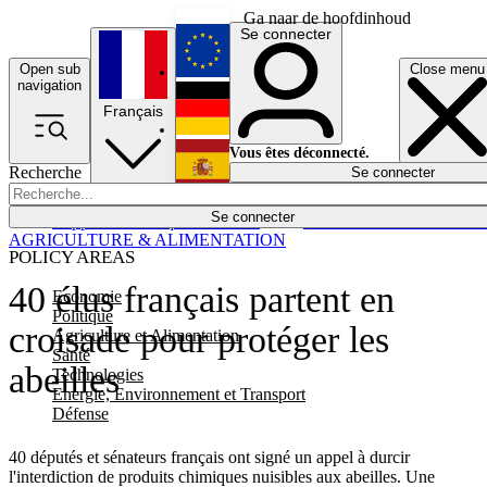
Ga naar de hoofdinhoud
Se connecter
Open sub
Close menu
English
navigation
Français
Deutsch
Vous êtes déconnecté.
Recherche
Se connecter
Español
Lumières éteintes
Se connecter
Rapporteur
Politique
Économie
Newsletters
Evénements
Em
AGRICULTURE & ALIMENTATION
POLICY AREAS
40 élus français partent en
Economie
Politique
croisade pour protéger les
Agriculture et Alimentation
Santé
abeilles
Technologies
Energie, Environnement et Transport
Défense
40 députés et sénateurs français ont signé un appel à durcir
l'interdiction de produits chimiques nuisibles aux abeilles. Une