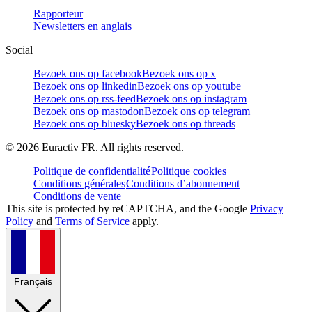
Rapporteur
Newsletters en anglais
Social
Bezoek ons op facebook
Bezoek ons op x
Bezoek ons op linkedin
Bezoek ons op youtube
Bezoek ons op rss-feed
Bezoek ons op instagram
Bezoek ons op mastodon
Bezoek ons op telegram
Bezoek ons op bluesky
Bezoek ons op threads
©
2026
Euractiv FR. All rights reserved.
Politique de confidentialité
Politique cookies
Conditions générales
Conditions d’abonnement
Conditions de vente
This site is protected by reCAPTCHA, and the Google
Privacy
Policy
and
Terms of Service
apply.
Français