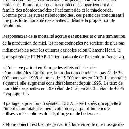
molécules. Pourtant, deux autres molécules appartiennent à la
famille des néonicotinoïdes : l’acétamipride et le thiaclopride.
Comme pour les autres néonicotinoïdes, ces pesticides conduisent à
une plus forte mortalité des abeilles » détaille la proposition de
résolution.
Responsables de la
mortalité
accrue des
abeilles
et
d’une
diminution
de la production de
miel
, les néonicotinoïdes ne
seraient
de plus pas
indispensables
pour les cultures
agricoles
selon
Clément
Henri, le
porte-parole
de
l’UNAF
(Union
nationale
de
l’apiculture
française
).
« J’observe partout en Europe les effets néfastes des
néonicotinoïdes. En France, la production de miel est passée de 33
000 tonnes en 1995, à moins de 15 000 tonnes en 2013. La mortalité
à quant à elle augmenté considérablement depuis 1995. Le taux de
mortalité des abeilles en 1995 était de 5 %, en 2013 il était de 40 %
» explique-t-il.
Il partage la position du sénateur EELV, José Labée, qui appelle à
l’interdiction totale des néonicotinoïdes, aujourd’hui encore
utilisés sur les cultures de blé, d’orge ou de betteraves.
« Notre
objectif
est
bien
de
parvenir
à
faire en
sorte
que
l’usage
des