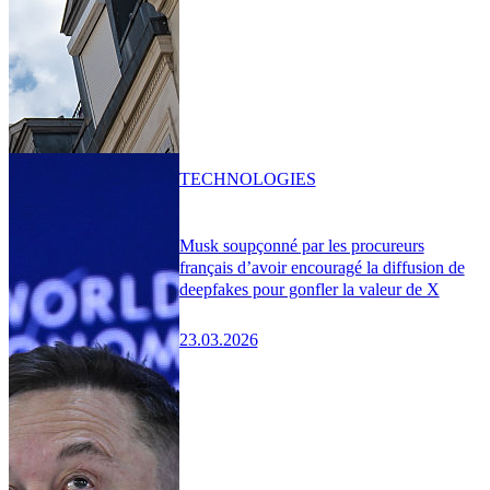
TECHNOLOGIES
Musk soupçonné par les procureurs
français d’avoir encouragé la diffusion de
deepfakes pour gonfler la valeur de X
23.03.2026