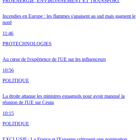
PRO
ENERGIE, ENVIRONNEMENT ET TRANSPORT
Incendies en Europe : les flammes s'apaisent au sud mais gagnent le
nord
11:46
PRO
TECHNOLOGIES
Au cœur de l'expérience de l'UE sur les influenceurs
10:56
POLITIQUE
La droite attaque les ministres espagnols pour avoir manqué la
réunion de l'UE sur Ceuta
10:15
POLITIQUE
EXCLUSIF : La France et l'Espagne critiquent une nomination