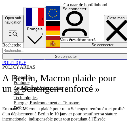
Ga naar de hoofdinhoud
Se connecter
Open sub
Close menu
English
navigation
Français
Deutsch
Vous êtes déconnecté.
Recherche
Se connecter
Español
Lumières éteintes
Se connecter
Rapporteur
Politique
Économie
Newsletters
Evénements
Em
POLITIQUE
POLICY AREAS
A Berlin, Macron plaide pour
Economie
Politique
un « Schengen renforcé »
Agriculture et Alimentation
Santé
Technologies
Energie, Environnement et Transport
Défense
Emmanuel Macron a plaidé pour un « Schengen renforcé » et profité
d'un déplacement à Berlin le 10 janvier pour peaufiner sa stature
internationale, indispensable pour tout postulant à l'Élysée.