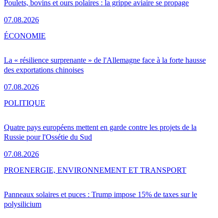
Poulets, bovins et ours polaires : la grippe aviaire se propage
07.08.2026
ÉCONOMIE
La « résilience surprenante » de l'Allemagne face à la forte hausse
des exportations chinoises
07.08.2026
POLITIQUE
Quatre pays européens mettent en garde contre les projets de la
Russie pour l'Ossétie du Sud
07.08.2026
PRO
ENERGIE, ENVIRONNEMENT ET TRANSPORT
Panneaux solaires et puces : Trump impose 15% de taxes sur le
polysilicium