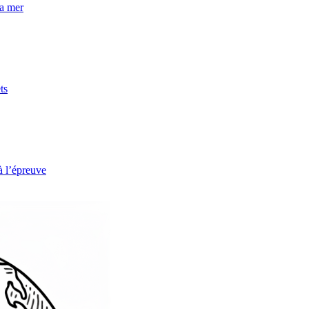
la mer
ts
à l’épreuve