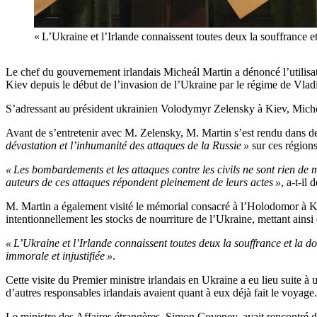
« L’Ukraine et l’Irlande connaissent toutes deux la souffra
Le chef du gouvernement irlandais Micheál Martin a dénoncé l’utilisatio
Kiev depuis le début de l’invasion de l’Ukraine par le régime de Vlad
S’adressant au président ukrainien Volodymyr Zelensky à Kiev, Micheál
Avant de s’entretenir avec M. Zelensky, M. Martin s’est rendu dans de
dévastation et l’inhumanité des attaques de la Russie »
sur ces régions
« Les bombardements et les attaques contre les civils ne sont rien de mo
auteurs de ces attaques répondent pleinement de leurs actes »
, a-t-il
M. Martin a également visité le mémorial consacré à l’Holodomor à Ki
intentionnellement les stocks de nourriture de l’Ukraine, mettant ains
« L’Ukraine et l’Irlande connaissent toutes deux la souffrance et la d
immorale et injustifiée »
.
Cette visite du Premier ministre irlandais en Ukraine a eu lieu suite à 
d’autres responsables irlandais avaient quant à eux déjà fait le voyage.
Le ministre des Affaires étrangères, Simon Coveney, avait rencontré de