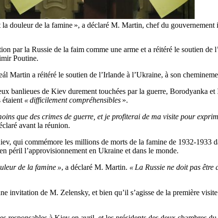
nce et la douleur de la famine », a déclaré M. Martin, chef du gouv
n par la Russie de la faim comme une arme et a réitéré le soutien de l’Ir
imir Poutine.
 Martin a réitéré le soutien de l’Irlande à l’Ukraine, à son chemineme
ux banlieues de Kiev durement touchées par la guerre, Borodyanka et Ir
 étaient
« difficilement compréhensibles
».
ins que des crimes de guerre, et je profiterai de ma visite pour exprimer
 déclaré avant la réunion.
ev, qui commémore les millions de morts de la famine de 1932-1933 dan
i en péril l’approvisionnement en Ukraine et dans le monde.
ouleur de la famine »
, a déclaré M. Martin.
« La Russie ne doit pas être
une invitation de M. Zelensky, et bien qu’il s’agisse de la première visit
s responsables à Kiev en avril, et les présidents des deux chambres du p