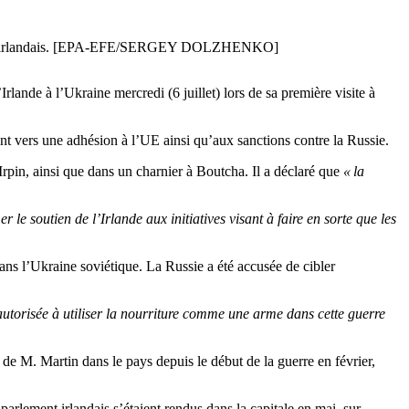
ernement irlandais. [EPA-EFE/SERGEY DOLZHENKO]
lande à l’Ukraine mercredi (6 juillet) lors de sa première visite à
nt vers une adhésion à l’UE ainsi qu’aux sanctions contre la Russie.
pin, ainsi que dans un charnier à Boutcha. Il a déclaré que
« la
 le soutien de l’Irlande aux initiatives visant à faire en sorte que les
s l’Ukraine soviétique. La Russie a été accusée de cibler
 autorisée à utiliser la nourriture comme une arme dans cette guerre
e de M. Martin dans le pays depuis le début de la guerre en février,
arlement irlandais s’étaient rendus dans la capitale en mai, sur