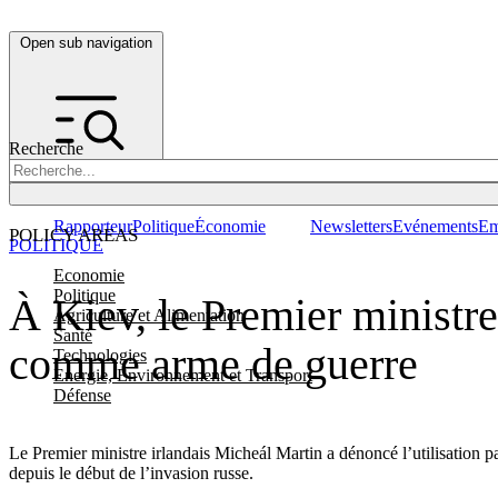
Open sub navigation
Recherche
Rapporteur
Politique
Économie
Newsletters
Evénements
Em
POLICY AREAS
POLITIQUE
Economie
Politique
À Kiev, le Premier ministre
Agriculture et Alimentation
Santé
comme arme de guerre
Technologies
Energie, Environnement et Transport
Défense
Le Premier ministre irlandais Micheál Martin a dénoncé l’utilisation pa
depuis le début de l’invasion russe.