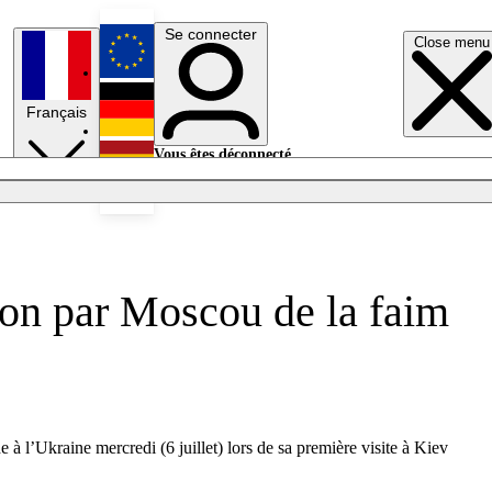
Se connecter
Close menu
English
Français
Deutsch
Vous êtes déconnecté.
Se connecter
Español
Lumières éteintes
tion par Moscou de la faim
 à l’Ukraine mercredi (6 juillet) lors de sa première visite à Kiev