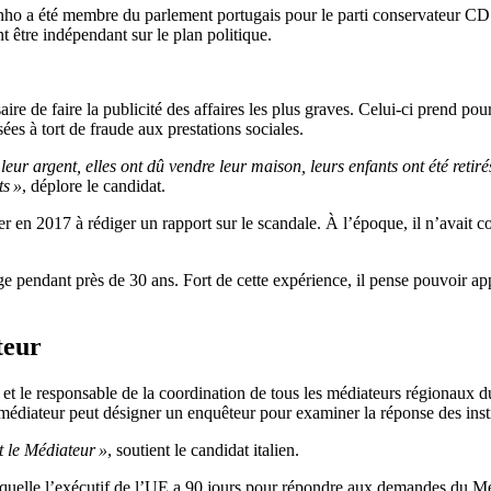
nho a été membre du parlement portugais pour le parti conservateur CDS–
être indépendant sur le plan politique.
aire de faire la publicité des affaires les plus graves. Celui-ci prend p
ées à tort de fraude aux prestations sociales.
leur argent, elles ont dû vendre leur maison, leurs enfants ont été retiré
ts »
, déplore le candidat.
er en 2017 à rédiger un rapport sur le scandale. À l’époque, il n’avait 
e pendant près de 30 ans. Fort de cette expérience, il pense pouvoir ap
teur
 et le responsable de la coordination de tous les médiateurs régionaux d
 médiateur peut désigner un enquêteur pour examiner la réponse des ins
t le Médiateur »
, soutient le candidat italien.
aquelle l’exécutif de l’UE a 90 jours pour répondre aux demandes du Médi