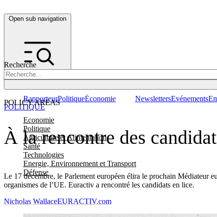
Open sub navigation
Recherche
Rapporteur
Politique
Économie
Newsletters
Evénements
Em
POLICY AREAS
POLITIQUE
Economie
Politique
À la rencontre des candida
Agriculture et Alimentation
Santé
Technologies
Energie, Environnement et Transport
Défense
Le 17 décembre, le Parlement européen élira le prochain Médiateur eu
organismes de l’UE. Euractiv a rencontré les candidats en lice.
Nicholas Wallace
EURACTIV.com