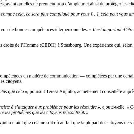
ives, avant qu’elles ne prennent trop d’ampleur et ainsi de protéger les c
 comme cela, ce sera plus compliqué pour vous […], cela peut vous am
avoir de bonnes compétences interpersonnelles. «
Il est important d’êt
s droits de l’Homme (CEDH) à Strasbourg. Une expérience qui, selon ell
 compétences en matière de communication — complétées par une certain
les citoyens.
plus que cela »
, poursuit Teresa Anjinho, actuellement conseillère aupr
consiste à s’attaquer aux problèmes pour les résoudre »
, ajoute-t-elle.
« C
re les problèmes que les citoyens rencontrent. »
jinho craint que cela ne soit dû au fait que la plupart des citoyens ne