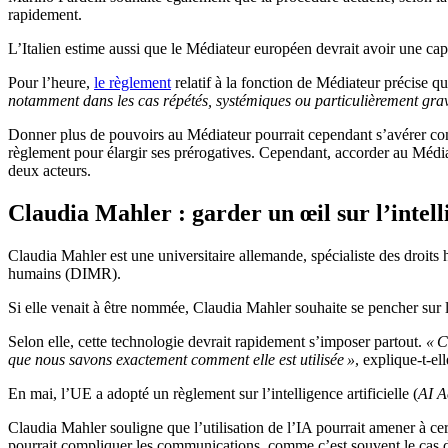
rapidement.
L’Italien estime aussi que le Médiateur européen devrait avoir une capac
Pour l’heure,
le règlement
relatif à la fonction de Médiateur précise qu
notamment dans les cas répétés, systémiques ou particulièrement graves
Donner plus de pouvoirs au Médiateur pourrait cependant s’avérer comp
règlement pour élargir ses prérogatives. Cependant, accorder au Média
deux acteurs.
Claudia Mahler : garder un œil sur l’intelli
Claudia Mahler est une universitaire allemande, spécialiste des droits 
humains (DIMR).
Si elle venait à être nommée, Claudia Mahler souhaite se pencher sur l’u
Selon elle, cette technologie devrait rapidement s’imposer partout.
« C
que nous savons exactement comment elle est utilisée »
, explique-t-ell
En mai, l’UE a adopté un règlement sur l’intelligence artificielle (
AI A
Claudia Mahler souligne que l’utilisation de l’IA pourrait amener à ce
pourrait compliquer les communications, comme c’est souvent le cas da