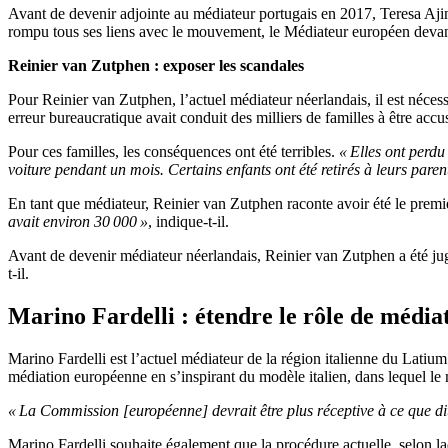
Avant de devenir adjointe au médiateur portugais en 2017, Teresa Aji
rompu tous ses liens avec le mouvement, le Médiateur européen devant 
Reinier van Zutphen : exposer les scandales
Pour Reinier van Zutphen, l’actuel médiateur néerlandais, il est nécess
erreur bureaucratique avait conduit des milliers de familles à être accus
Pour ces familles, les conséquences ont été terribles.
« Elles ont perdu 
voiture pendant un mois. Certains enfants ont été retirés à leurs paren
En tant que médiateur, Reinier van Zutphen raconte avoir été le premi
avait environ 30 000 »
, indique-t-il.
Avant de devenir médiateur néerlandais, Reinier van Zutphen a été jug
t-il.
Marino Fardelli : étendre le rôle de média
Marino Fardelli est l’actuel médiateur de la région italienne du Latium
médiation européenne en s’inspirant du modèle italien, dans lequel le
« La Commission [européenne] devrait être plus réceptive à ce que di
Marino Fardelli souhaite également que la procédure actuelle, selon l