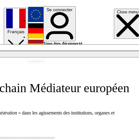
Se connecter
Close menu
English
Français
Deutsch
Vous êtes déconnecté.
Se connecter
Español
Lumières éteintes
rochain Médiateur européen
istration
» dans les agissements des institutions, organes et