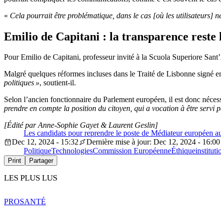
«
Cela pourrait être problématique, dans le cas [où les utilisateurs] n
Emilio de Capitani : la transparence reste
Pour Emilio de Capitani, professeur invité à la Scuola Superiore Sant
Malgré quelques réformes incluses dans le Traité de Lisbonne signé e
politiques »
, soutient-il.
Selon l’ancien fonctionnaire du Parlement européen, il est donc néces
prendre en compte la position du citoyen, qui a vocation à être servi p
[Édité par Anne-Sophie Gayet & Laurent Geslin]
Les candidats pour reprendre le poste de Médiateur européen au
Dec 12, 2024 - 15:32
Dernière mise à jour: Dec 12, 2024 - 16:00
Politique
Technologies
Commission Européenne
Éthique
instituti
Print
Partager
LES PLUS LUS
PRO
SANTÉ