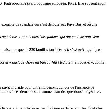
Parti populaire (Parti populaire européen, PPE). Elle soutient avoir
our exemple un scandale qui s’est déroulé aux Pays-Bas, et où une
s de l’école. J’ai rencontré des familles qui ont dû vivre dans leur
connaissance que de 230 familles touchées.
« Il s’est avéré qu’il y en
porter
« quelque chose au bureau [du Médiateur européen] »
, confie-
u pays. Il plaide pour un renforcement du rôle de l’instance de
titutions à ses demandes, notamment sur des questions budgétaires.
ateur, soit remplacée par un dialogue se déroulant plus tôt et plus