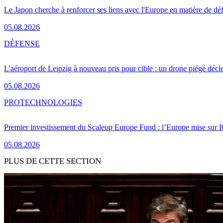
Le Japon cherche à renforcer ses liens avec l'Europe en matière de dé
05.08.2026
DÉFENSE
L'aéroport de Leipzig à nouveau pris pour cible : un drone piégé décle
05.08.2026
PRO
TECHNOLOGIES
Premier investissement du Scaleup Europe Fund : l’Europe mise sur
05.08.2026
PLUS DE CETTE SECTION