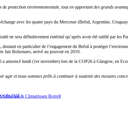
ards de protection environnementale, tout en apportant des grands avan
bre-échange avec les quatre pays du Mercosur (Brésil, Argentine, Urugua
té ne sera définitivement entériné qu’après avoir été ratifié par les 
s, doutant en particulier de l’engagement du Brésil à protéger l’environn
te Jair Bolsonaro, arrivé au pouvoir en 2019.
sil a annoncé lundi (1er novembre) lors de la COP26 à Glasgow, en Ecos
r agir et nous sommes prêts à continuer à soutenir des mesures concrè
ts » de l’UE
26
Energie & Climat
Josep Borrell