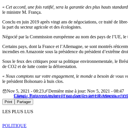
«
Cet accord, une fois ratifié, sera la garantie des plus hauts stand
le ministre M. França.
Conclu en juin 2019 après vingt ans de négociations, ce traité de li
la part du secteur agricole et des écologistes.
Négocié par la Commission européenne au nom des pays de l’UE, le trai
Certains pays, dont la France et l’Allemagne, se sont montrés réticent
incendies en Amazonie sous la présidence du président d’extrême droi
Sous le feux des critiques pour sa politique environnementale, le Bré
de CO2 et de lutte contre la déforestation.
«
Nous comptons sur votre engagement, le monde a besoin de vous voi
le président Bolsonaro à huis clos.
Nov 5, 2021 - 08:23
Dernière mise à jour: Nov 5, 2021 - 08:47
Climat : Paris veut inclure le gaz dans les investissements « ver
Energie, Environnement et Transport
Accord UE-Mercosur
COP
Print
Partager
LES PLUS LUS
POLITIQUE