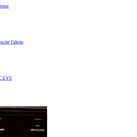
fense
nche l'alerte
 ICEYE