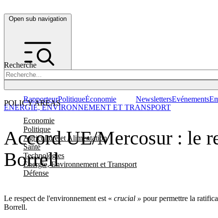
Open sub navigation
Recherche
Rapporteur
Politique
Économie
Newsletters
Evénements
Em
POLICY AREAS
ENERGIE, ENVIRONNEMENT ET TRANSPORT
Economie
Politique
Accord UE/Mercosur : le re
Agriculture et Alimentation
Santé
Borrell
Technologies
Energie, Environnement et Transport
Défense
Le respect de l'environnement est «
crucial »
pour permettre la ratific
Borrell.