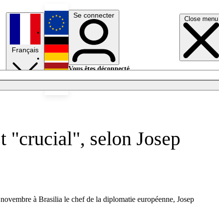
Se connecter
Close menu
English
Français
Deutsch
Vous êtes déconnecté.
Se connecter
Español
Lumières éteintes
 "crucial", selon Josep
4 novembre à Brasilia le chef de la diplomatie européenne, Josep