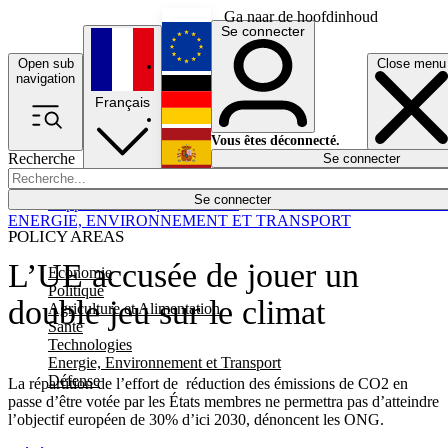
Ga naar de hoofdinhoud
Se connecter
Open sub
Close menu
English
navigation
Français
Deutsch
Vous êtes déconnecté.
Recherche
Se connecter
Español
Lumières éteintes
Se connecter
Rapporteur
Politique
Économie
Newsletters
Evénements
Em
ENERGIE, ENVIRONNEMENT ET TRANSPORT
POLICY AREAS
L’UE accusée de jouer un
Economie
Politique
double jeu sur le climat
Agriculture et Alimentation
Santé
Technologies
Energie, Environnement et Transport
Défense
La répartition de l’effort de réduction des émissions de CO2 en
passe d’être votée par les États membres ne permettra pas d’atteindre
l’objectif européen de 30% d’ici 2030, dénoncent les ONG.