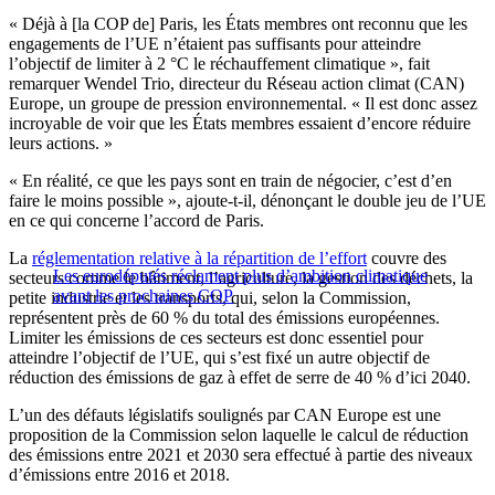
« Déjà à [la COP de] Paris, les États membres ont reconnu que les
engagements de l’UE n’étaient pas suffisants pour atteindre
l’objectif de limiter à 2 °C le réchauffement climatique », fait
remarquer Wendel Trio, directeur du Réseau action climat (CAN)
Europe, un groupe de pression environnemental. « Il est donc assez
incroyable de voir que les États membres essaient d’encore réduire
leurs actions. »
« En réalité, ce que les pays sont en train de négocier, c’est d’en
faire le moins possible », ajoute-t-il, dénonçant le double jeu de l’UE
en ce qui concerne l’accord de Paris.
La
réglementation relative à la répartition de l’effort
couvre des
Les eurodéputés réclament plus d’ambition climatique
secteurs comme le bâtiment, l’agriculture, la gestion des déchets, la
avant les prochaines COP
petite industrie et les transports, qui, selon la Commission,
représentent près de 60 % du total des émissions européennes.
Limiter les émissions de ces secteurs est donc essentiel pour
atteindre l’objectif de l’UE, qui s’est fixé un autre objectif de
réduction des émissions de gaz à effet de serre de 40 % d’ici 2040.
L’un des défauts législatifs soulignés par CAN Europe est une
proposition de la Commission selon laquelle le calcul de réduction
des émissions entre 2021 et 2030 sera effectué à partie des niveaux
d’émissions entre 2016 et 2018.