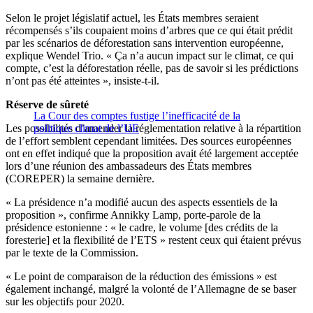
Selon le projet législatif actuel, les États membres seraient
récompensés s’ils coupaient moins d’arbres que ce qui était prédit
par les scénarios de déforestation sans intervention européenne,
explique Wendel Trio. « Ça n’a aucun impact sur le climat, ce qui
compte, c’est la déforestation réelle, pas de savoir si les prédictions
n’ont pas été atteintes », insiste-t-il.
Réserve de sûreté
La Cour des comptes fustige l’inefficacité de la
Les possibilités d’amender la réglementation relative à la répartition
politique climat de l’UE
de l’effort semblent cependant limitées. Des sources européennes
ont en effet indiqué que la proposition avait été largement acceptée
lors d’une réunion des ambassadeurs des États membres
(COREPER) la semaine dernière.
« La présidence n’a modifié aucun des aspects essentiels de la
proposition », confirme Annikky Lamp, porte-parole de la
présidence estonienne : « le cadre, le volume [des crédits de la
foresterie] et la flexibilité de l’ETS » restent ceux qui étaient prévus
par le texte de la Commission.
« Le point de comparaison de la réduction des émissions » est
également inchangé, malgré la volonté de l’Allemagne de se baser
sur les objectifs pour 2020.