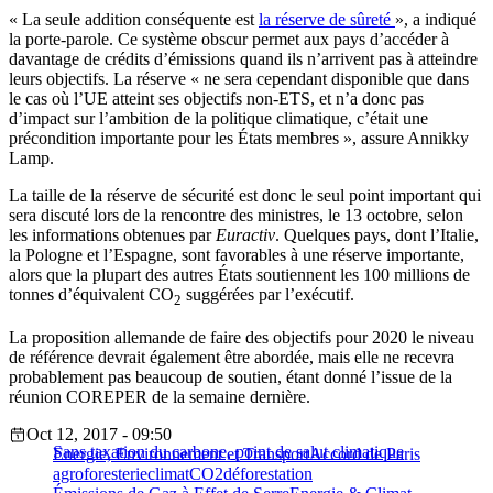
« La seule addition conséquente est
la réserve de sûreté
», a indiqué
la porte-parole. Ce système obscur permet aux pays d’accéder à
davantage de crédits d’émissions quand ils n’arrivent pas à atteindre
leurs objectifs. La réserve « ne sera cependant disponible que dans
le cas où l’UE atteint ses objectifs non-ETS, et n’a donc pas
d’impact sur l’ambition de la politique climatique, c’était une
précondition importante pour les États membres », assure Annikky
Lamp.
La taille de la réserve de sécurité est donc le seul point important qui
sera discuté lors de la rencontre des ministres, le 13 octobre, selon
les informations obtenues par
Euractiv
. Quelques pays, dont l’Italie,
la Pologne et l’Espagne, sont favorables à une réserve importante,
alors que la plupart des autres États soutiennent les 100 millions de
tonnes d’équivalent CO
suggérées par l’exécutif.
2
La proposition allemande de faire des objectifs pour 2020 le niveau
de référence devrait également être abordée, mais elle ne recevra
probablement pas beaucoup de soutien, étant donné l’issue de la
réunion COREPER de la semaine dernière.
Oct 12, 2017 - 09:50
Sans taxation du carbone, point de salut climatique
Energie, Environnement et Transport
Accord de Paris
agroforesterie
climat
CO2
déforestation