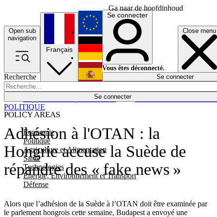
Ga naar de hoofdinhoud
Se connecter
Open sub
Close menu
English
navigation
Français
Deutsch
Vous êtes déconnecté.
Recherche
Se connecter
Español
Lumières éteintes
Se connecter
Rapporteur
Politique
Économie
Newsletters
Evénements
Em
POLITIQUE
POLICY AREAS
Adhésion à l'OTAN : la
Economie
Politique
Hongrie accuse la Suède de
Agriculture et Alimentation
Santé
répandre des « fake news »
Technologies
Energie, Environnement et Transport
Défense
Alors que l’adhésion de la Suède à l’OTAN doit être examinée par
le parlement hongrois cette semaine, Budapest a envoyé une