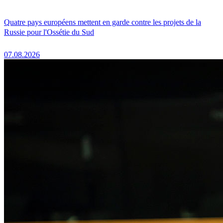
Quatre pays européens mettent en garde contre les projets de la
Russie pour l'Ossétie du Sud
07.08.2026