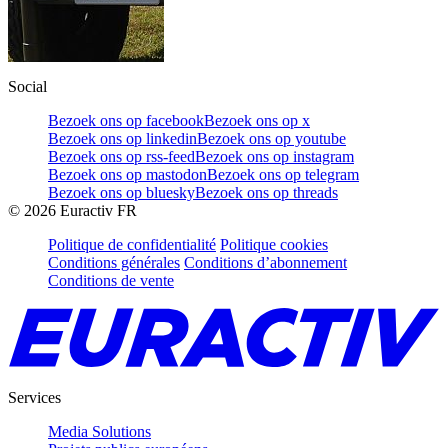
Social
Bezoek ons op facebook
Bezoek ons op x
Bezoek ons op linkedin
Bezoek ons op youtube
Bezoek ons op rss-feed
Bezoek ons op instagram
Bezoek ons op mastodon
Bezoek ons op telegram
Bezoek ons op bluesky
Bezoek ons op threads
©
2026
Euractiv FR
Politique de confidentialité
Politique cookies
Conditions générales
Conditions d’abonnement
Conditions de vente
Services
Media Solutions