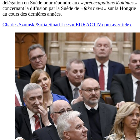
délégation en Suède pour répondre aux
« préoccupations légitimes »
concernant la diffusion par la Suède de
« fake news »
sur la Hongrie
au cours des dernières années.
Charles Szumski
/
Sofia Stuart Leeson
EURACTIV.com avec telex