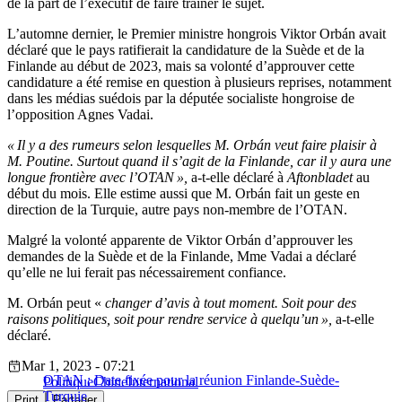
de la part de l’exécutif de faire traîner le sujet.
L’automne dernier, le Premier ministre hongrois Viktor Orbán avait
déclaré que le pays ratifierait la candidature de la Suède et de la
Finlande au début de 2023, mais sa volonté d’approuver cette
candidature a été remise en question à plusieurs reprises, notamment
dans les médias suédois par la députée socialiste hongroise de
l’opposition Agnes Vadai.
« Il y a des rumeurs selon lesquelles M. Orbán veut faire plaisir à
M. Poutine. Surtout quand il s’agit de la Finlande, car il y aura une
longue frontière avec l’OTAN »,
a-t-elle déclaré à
Aftonbladet
au
début du mois. Elle estime aussi que M. Orbán fait un geste en
direction de la Turquie, autre pays non-membre de l’OTAN.
Malgré la volonté apparente de Viktor Orbán d’approuver les
demandes de la Suède et de la Finlande, Mme Vadai a déclaré
qu’elle ne lui ferait pas nécessairement confiance.
M. Orbán peut «
changer d’avis à tout moment. Soit pour des
raisons politiques, soit pour rendre service à quelqu’un »,
a-t-elle
déclaré.
Mar 1, 2023 - 07:21
OTAN : Date fixée pour la réunion Finlande-Suède-
Politique
Chine
International
Turquie
Print
Partager