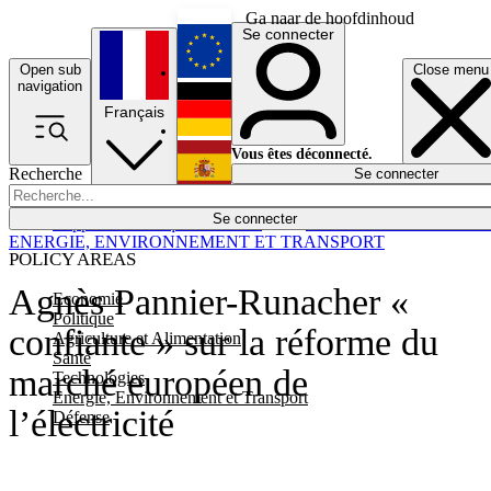
Ga naar de hoofdinhoud
Se connecter
Open sub
Close menu
English
navigation
Français
Deutsch
Vous êtes déconnecté.
Recherche
Se connecter
Español
Lumières éteintes
Se connecter
Rapporteur
Politique
Économie
Newsletters
Evénements
Em
ENERGIE, ENVIRONNEMENT ET TRANSPORT
POLICY AREAS
Agnès Pannier-Runacher «
Economie
Politique
confiante » sur la réforme du
Agriculture et Alimentation
Santé
marché européen de
Technologies
Energie, Environnement et Transport
l’électricité
Défense