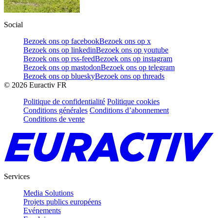
Social
Bezoek ons op facebook
Bezoek ons op x
Bezoek ons op linkedin
Bezoek ons op youtube
Bezoek ons op rss-feed
Bezoek ons op instagram
Bezoek ons op mastodon
Bezoek ons op telegram
Bezoek ons op bluesky
Bezoek ons op threads
©
2026
Euractiv FR
Politique de confidentialité
Politique cookies
Conditions générales
Conditions d’abonnement
Conditions de vente
Services
Media Solutions
Projets publics européens
Evénements