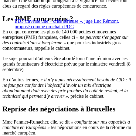
marché. Une situation qui obligerait à la vigilance pour éviter tout
abus au regard des règles européennes de concurrence.
Les PME concernées ?
EDF traverse une « crise sérieuse », juge Luc Rémont,
proposé comme prochain PDG
En ce qui concerne les plus de 140 000 petites et moyennes
entreprises (PME) françaises, celles-ci
« ne peuvent s’engager sur
des contrats d’aussi long terme »
que pour les industriels gros
consommateurs, rappelle le cabinet.
Le sujet pourrait d’ailleurs être abordé lors d’une réunion avec les
grands fournisseurs d’électricité prévue par le ministère vendredi (8
septembre).
En d’autres termes,
« il n’y a pas nécessairement besoin de CfD :
il
ne faut pas confondre l’objectif d’avoir un mix électrique
abondamment doté avec des prix proches du coût de revient, et la
technicité qui permet d’y arriver »
, précise le cabinet.
Reprise des négociations à Bruxelles
Mme Pannier-Runacher, elle, se dit
« confiante sur nos capacités à
conclure en Européens »
les négociations en cours de la réforme du
marché européen.