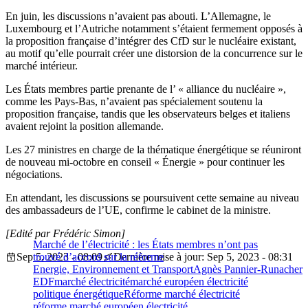
En juin, les discussions n’avaient pas abouti. L’Allemagne, le
Luxembourg et l’Autriche notamment s’étaient fermement opposés à
la proposition française d’intégrer des CfD sur le nucléaire existant,
au motif qu’elle pourrait créer une distorsion de la concurrence sur le
marché intérieur.
Les États membres partie prenante de l’ « alliance du nucléaire »,
comme les Pays-Bas, n’avaient pas spécialement soutenu la
proposition française, tandis que les observateurs belges et italiens
avaient rejoint la position allemande.
Les 27 ministres en charge de la thématique énergétique se réuniront
de nouveau mi-octobre en conseil « Énergie » pour continuer les
négociations.
En attendant, les discussions se poursuivent cette semaine au niveau
des ambassadeurs de l’UE, confirme le cabinet de la ministre.
[Edité par Frédéric Simon]
Marché de l’électricité : les États membres n’ont pas
Sep 5, 2023 - 08:09
trouvé d’accord sur la réforme
Dernière mise à jour: Sep 5, 2023 - 08:31
Energie, Environnement et Transport
Agnès Pannier-Runacher
EDF
marché électricité
marché européen électricité
politique énergétique
Réforme marché électricité
réforme marché européen électricité