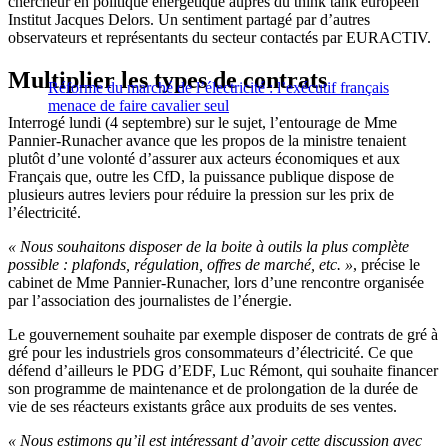
chercheur en politique énergétique auprès du think tank européen
Institut Jacques Delors. Un sentiment partagé par d’autres
observateurs et représentants du secteur contactés par EURACTIV.
Multiplier les types de contrats
Réforme du marché de l’électricité : l’exécutif français
menace de faire cavalier seul
Interrogé lundi (4 septembre) sur le sujet, l’entourage de Mme
Pannier-Runacher avance que les propos de la ministre tenaient
plutôt d’une volonté d’assurer aux acteurs économiques et aux
Français que, outre les CfD, la puissance publique dispose de
plusieurs autres leviers pour réduire la pression sur les prix de
l’électricité.
« Nous souhaitons disposer de la boite à outils la plus complète
possible : plafonds, régulation, offres de marché, etc. »
, précise le
cabinet de Mme Pannier-Runacher, lors d’une rencontre organisée
par l’association des journalistes de l’énergie.
Le gouvernement souhaite par exemple disposer de contrats de gré à
gré pour les industriels gros consommateurs d’électricité. Ce que
défend d’ailleurs le PDG d’EDF, Luc Rémont, qui souhaite
financer
son programme de maintenance et de prolongation de la durée de
vie de ses réacteurs existants grâce aux produits de ses ventes.
« Nous estimons qu’il est intéressant d’avoir cette discussion avec