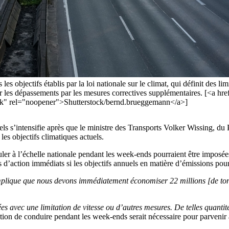
es objectifs établis par la loi nationale sur le climat, qui définit des li
ser les dépassements par les mesures correctives supplémentaires. [<a h
nk" rel="noopener">Shutterstock/bernd.brueggemann</a>]
ls s’intensifie après que le ministre des Transports Volker Wissing, du Pa
les objectifs climatiques actuels.
er à l’échelle nationale pendant les week-ends pourraient être imposées s
 d’action immédiats si les objectifs annuels en matière d’émissions pour l
le implique que nous devons immédiatement économiser 22 millions [de to
ées avec une limitation de vitesse ou d’autres mesures. De telles quant
diction de conduire pendant les week-ends serait nécessaire pour parvenir