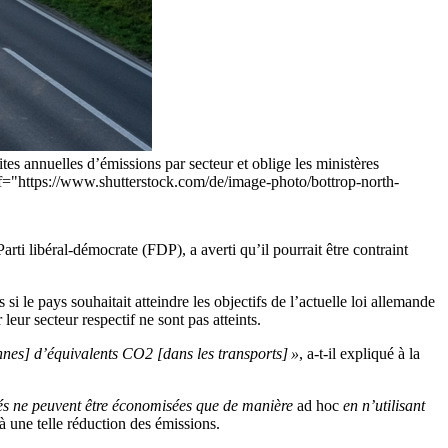
mites annuelles d’émissions par secteur et oblige les ministères
ref="https://www.shutterstock.com/de/image-photo/bottrop-north-
rti libéral-démocrate (FDP), a averti qu’il pourrait être contraint
i le pays souhaitait atteindre les objectifs de l’actuelle loi allemande
eur secteur respectif ne sont pas atteints.
nnes] d’équivalents CO2 [dans les transports] »
, a-t-il expliqué à la
ités ne peuvent être économisées que de manière
ad hoc
en n’utilisant
 à une telle réduction des émissions.