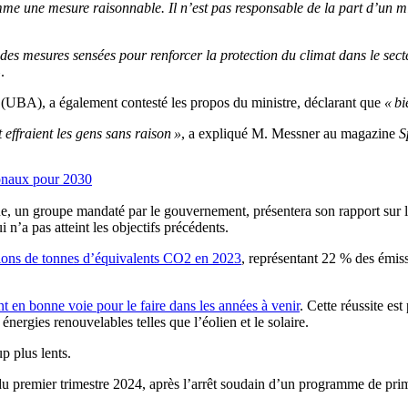
mme une mesure raisonnable. Il n’est pas responsable de la part d’un min
n des mesures sensées pour renforcer la protection du climat dans le sect
»
.
(UBA), a également contesté les propos du ministre, déclarant que
« bi
 effraient les gens sans raison »
, a expliqué M. Messner au magazine
S
ionaux pour 2030
ue, un groupe mandaté par le gouvernement, présentera son rapport sur l
i n’a pas atteint les objectifs précédents.
llions de tonnes d’équivalents CO2 en 2023
, représentant 22 % des émiss
t en bonne voie pour le faire dans les années à venir
. Cette réussite es
énergies renouvelables telles que l’éolien et le solaire.
p plus lents.
 du premier trimestre 2024, après l’arrêt soudain d’un programme de pri