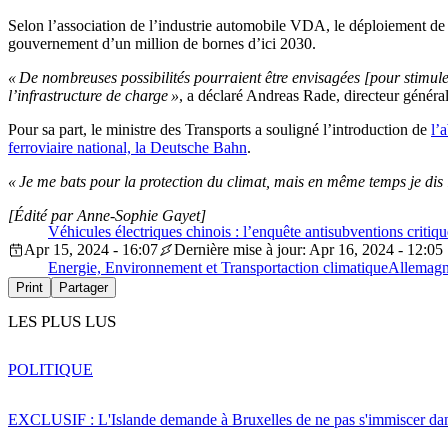
Selon l’association de l’industrie automobile VDA, le déploiement de b
gouvernement d’un million de bornes d’ici 2030.
« De nombreuses possibilités pourraient être envisagées [pour stimule
l’infrastructure de charge »
, a déclaré Andreas Rade, directeur général
Pour sa part, le ministre des Transports a souligné l’introduction de
l’
ferroviaire national, la Deutsche Bahn
.
« Je me bats pour la protection du climat, mais en même temps je dis 
[Édité par Anne-Sophie Gayet]
Véhicules électriques chinois : l’enquête antisubventions criti
Apr 15, 2024 - 16:07
Dernière mise à jour: Apr 16, 2024 - 12:05
Energie, Environnement et Transport
action climatique
Allemag
Print
Partager
LES PLUS LUS
POLITIQUE
EXCLUSIF : L'Islande demande à Bruxelles de ne pas s'immiscer dan