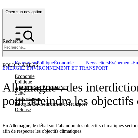
Open sub navigation
Recherche
Rapporteur
Politique
Économie
Newsletters
Evénements
Em
POLICY AREAS
ENERGIE, ENVIRONNEMENT ET TRANSPORT
Economie
Politique
Allemagne : des interdictio
Agriculture et Alimentation
Santé
pour atteindre les objectifs
Technologies
Energie, Environnement et Transport
Défense
En Allemagne, le débat sur l’abandon des objectifs climatiques sectoriel
afin de respecter les objectifs climatiques.