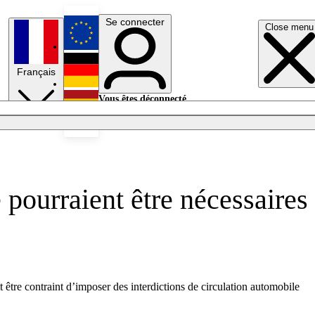
Se connecter
Close menu
English
Français
Deutsch
Vous êtes déconnecté.
Se connecter
Español
Lumières éteintes
 pourraient être nécessaires
it être contraint d’imposer des interdictions de circulation automobile