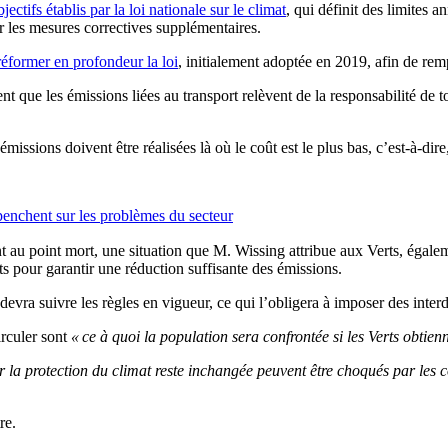
ectifs établis par la loi nationale sur le climat
, qui définit des limites 
r les mesures correctives supplémentaires.
réformer en profondeur la loi
, initialement adoptée en 2019, afin de remp
t que les émissions liées au transport relèvent de la responsabilité de to
issions doivent être réalisées là où le coût est le plus bas, c’est-à-dire
 penchent sur les problèmes du secteur
nt au point mort, une situation que M. Wissing attribue aux Verts, égal
ts pour garantir une réduction suffisante des émissions.
evra suivre les règles en vigueur, ce qui l’obligera à imposer des interdi
irculer sont
« ce à quoi la population sera confrontée si les Verts obtienn
r la protection du climat reste inchangée peuvent être choqués par les
re.