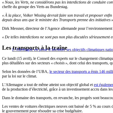
« Nous, les Verts, ne considérons pas les interdictions de conduire co
cheffe du groupe des Verts au Bundestag.
« À la place, Volker Wissing devrait faire son travail et proposer enfi
depuis deux ans que le ministre des Transports prenne des initiatives 
Dirk Messner, directeur de l’Agence allemande pour l’environnement 
« De telles interdictions ne sont pas non plus discutées sérieusement et
Les transports à la traîne
L’Allemagne en passe d’atteindre ses objectifs climatiques nat
Ce lundi (15 avril), le Conseil des experts sur le changement climatiq
plus détaillées sur des secteurs
« choisis »
, dont celui des transports, qu
Selon les données de l’UBA,
le secteur des transports a émis 146 mi
par la loi sur le climat.
L’Allemagne a tout de même atteint son objectif global et
est égalemen
de la production d’électricité, grâce à un investissement accru dans les 
Dans le domaine des transports, en revanche, les progrès sont beaucou
Les ventes de voitures électriques neuves ont baissé de 5 % au cours
le gouvernement pour résoudre sa crise budgétaire.