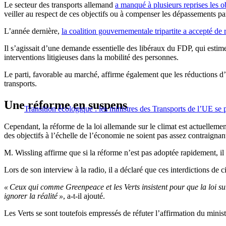
Le secteur des transports allemand
a manqué à plusieurs reprises les obj
veiller au respect de ces objectifs ou à compenser les dépassements pa
L’année dernière,
la coalition gouvernementale tripartite a accepté de 
Il s’agissait d’une demande essentielle des libéraux du FDP, qui estimen
interventions litigieuses dans la mobilité des personnes.
Le parti, favorable au marché, affirme également que les réductions d’ém
transports.
Une réforme en suspens
Transition écologique : les ministres des Transports de l’UE se
Cependant, la réforme de la loi allemande sur le climat est actuelleme
des objectifs à l’échelle de l’économie ne soient pas assez contraignan
M. Wissling affirme que si la réforme n’est pas adoptée rapidement, il d
Lors de son interview à la radio, il a déclaré que ces interdictions de c
« Ceux qui comme Greenpeace et les Verts insistent pour que la loi su
ignorer la réalité »
, a-t-il ajouté.
Les Verts se sont toutefois empressés de réfuter l’affirmation du minist