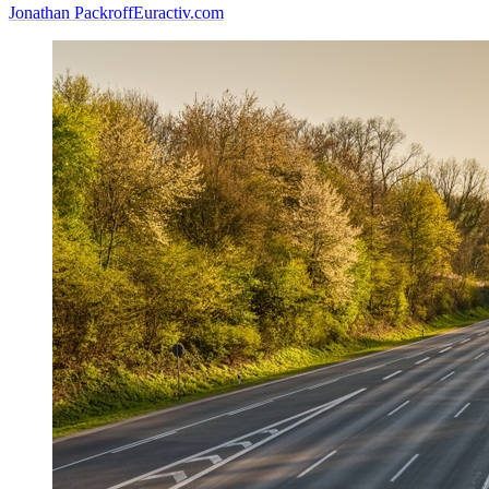
Jonathan Packroff
Euractiv.com