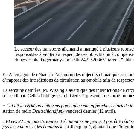
Le secteur des transports allemand a manqué à plusieurs reprises l
responsables à veiller au respect de ces objectifs ou à compen
rhinewestphalia-germany-april-5th-2421520865" target="_bla
En Allemagne, le débat sur l’abandon des objectifs climatiques sectorie
d’imposer des interdictions de circulation automobile afin de respecter 
La semaine dernière, M. Wissing a averti que des interdictions de circul
sur le climat. Celle-ci oblige les ministères à présenter des programmes
« J’ai dit la vérité aux citoyens parce que cette approche sectoriel
station de radio
Deutschlandfunk
vendredi dernier (12 avril).
« Et ces 22 millions de tonnes d’économies ne peuvent pas être réalis
pas les voitures et les camions »
, a-t-il expliqué, ajoutant que l’inter