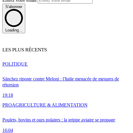
Entrez votre email
S'abonner
Loading...
LES PLUS RÉCENTS
POLITIQUE
Sánchez riposte contre Meloni : l'Italie menacée de mesures de
rétorsion
19:18
PRO
AGRICULTURE & ALIMENTATION
Poulets, bovins et ours polaires : la grippe aviaire se propage
16:04