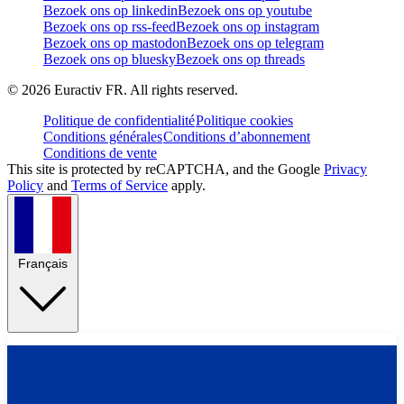
Bezoek ons op linkedin
Bezoek ons op youtube
Bezoek ons op rss-feed
Bezoek ons op instagram
Bezoek ons op mastodon
Bezoek ons op telegram
Bezoek ons op bluesky
Bezoek ons op threads
©
2026
Euractiv FR. All rights reserved.
Politique de confidentialité
Politique cookies
Conditions générales
Conditions d’abonnement
Conditions de vente
This site is protected by reCAPTCHA, and the Google
Privacy
Policy
and
Terms of Service
apply.
Français