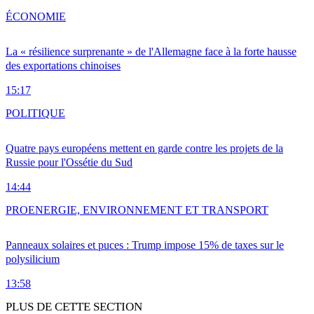
ÉCONOMIE
La « résilience surprenante » de l'Allemagne face à la forte hausse
des exportations chinoises
15:17
POLITIQUE
Quatre pays européens mettent en garde contre les projets de la
Russie pour l'Ossétie du Sud
14:44
PRO
ENERGIE, ENVIRONNEMENT ET TRANSPORT
Panneaux solaires et puces : Trump impose 15% de taxes sur le
polysilicium
13:58
PLUS DE CETTE SECTION