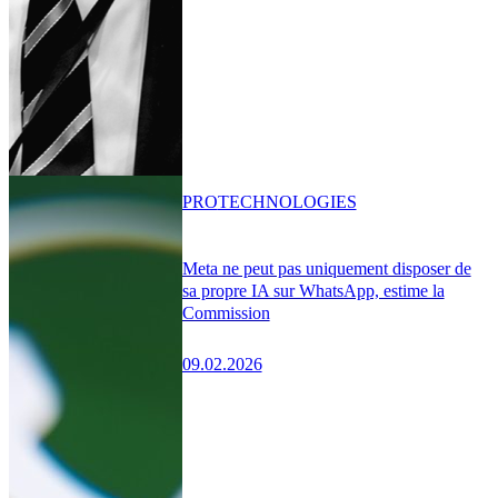
PRO
TECHNOLOGIES
Meta ne peut pas uniquement disposer de
sa propre IA sur WhatsApp, estime la
Commission
09.02.2026