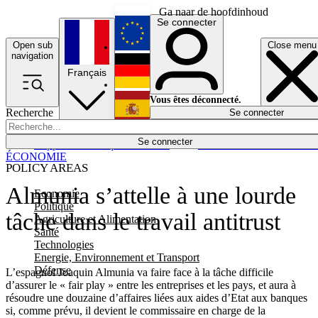
Ga naar de hoofdinhoud
Se connecter
Open sub
Close menu
English
navigation
Français
Deutsch
Vous êtes déconnecté.
Recherche
Se connecter
Español
Lumières éteintes
Se connecter
Rapporteur
Politique
Économie
Newsletters
Evénements
Em
ÉCONOMIE
POLICY AREAS
Almunia s’attelle à une lourde
Economie
Politique
tâche dans le travail antitrust
Agriculture et Alimentation
Santé
Technologies
Energie, Environnement et Transport
Défense
L’espagnol Joaquin Almunia va faire face à la tâche difficile
d’assurer le « fair play » entre les entreprises et les pays, et aura à
résoudre une douzaine d’affaires liées aux aides d’Etat aux banques
si, comme prévu, il devient le commissaire en charge de la