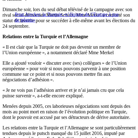
Dimanche soir, lors du seul débat télévisé de la campagne avec son
Pour Juncker, la Turquie «s’éloigne de l’Europe à pas
rival social-démocrate Martin Schulz, Mme Merkel a conforté son
de géants»
statut de favorite pour se succéder à elle-même avant les élections du
24 septembre.
Relations entre la Turquie et l’Allemagne
« Il est clair que la Turquie ne doit pas devenir un membre de
l’Union européenne », a notamment déclaré Mme Merkel
Elle a ajouté vouloir « discuter avec (ses) collègues » de l’Union
européenne « pour voir si nous pouvons parvenir à une position
commune sur ce point et si nous pouvons mettre fin aux
négociations d’adhésion ».
« Je ne vois pas l’adhésion arriver et je n’ai jamais cru que cela
puisse survenir », a-t-elle encore expliqué.
Menées depuis 2005, ces laborieuses négociations sont depuis des
mois au point mort en raison de l’évolution politique en Turquie,
dont le pouvoir est accusé par ses détracteurs de dérive autoritaire.
Les relations entre la Turquie et l’Allemagne se sont particulièrement
tendues depuis le putsch manqué du 15 juillet 2016, imputé par