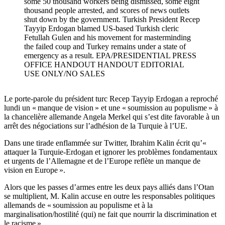
some 50 thousand workers being dismissed, some eight
thousand people arrested, and scores of news outlets
shut down by the government. Turkish President Recep
Tayyip Erdogan blamed US-based Turkish cleric
Fetullah Gulen and his movement for masterminding
the failed coup and Turkey remains under a state of
emergency as a result. EPA/PRESIDENTIAL PRESS
OFFICE HANDOUT HANDOUT EDITORIAL
USE ONLY/NO SALES
Le porte-parole du président turc Recep Tayyip Erdogan a reproché
lundi un « manque de vision » et une « soumission au populisme » à
la chancelière allemande Angela Merkel qui s’est dite favorable à un
arrêt des négociations sur l’adhésion de la Turquie à l’UE.
Dans une tirade enflammée sur Twitter, Ibrahim Kalin écrit qu’«
attaquer la Turquie-Erdogan et ignorer les problèmes fondamentaux
et urgents de l’Allemagne et de l’Europe reflète un manque de
vision en Europe ».
Alors que les passes d’armes entre les deux pays alliés dans l’Otan
se multiplient, M. Kalin accuse en outre les responsables politiques
allemands de « soumission au populisme et à la
marginalisation/hostilité (qui) ne fait que nourrir la discrimination et
le racisme ».