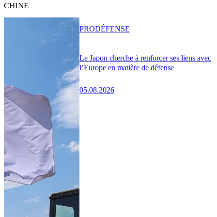
CHINE
PRO
DÉFENSE
Le Japon cherche à renforcer ses liens avec
l’Europe en matière de défense
05.08.2026