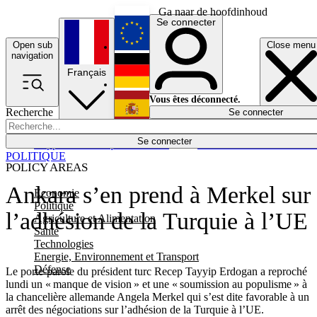
Ga naar de hoofdinhoud
Se connecter
Open sub
Close menu
English
navigation
Français
Deutsch
Vous êtes déconnecté.
Recherche
Se connecter
Español
Lumières éteintes
Se connecter
Rapporteur
Politique
Économie
Newsletters
Evénements
Em
POLITIQUE
POLICY AREAS
Ankara s’en prend à Merkel sur
Economie
Politique
l’adhésion de la Turquie à l’UE
Agriculture et Alimentation
Santé
Technologies
Energie, Environnement et Transport
Défense
Le porte-parole du président turc Recep Tayyip Erdogan a reproché
lundi un « manque de vision » et une « soumission au populisme » à
la chancelière allemande Angela Merkel qui s’est dite favorable à un
arrêt des négociations sur l’adhésion de la Turquie à l’UE.