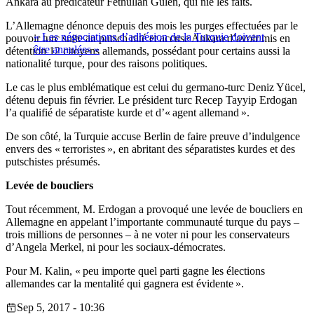
Ankara au prédicateur Fethullah Gülen, qui nie les faits.
L’Allemagne dénonce depuis des mois les purges effectuées par le
« Les négociations d’adhésion de la Turquie doivent
pouvoir turc suite au putsch raté et accuse Ankara d’avoir mis en
être annulées »
détention 12 citoyens allemands, possédant pour certains aussi la
nationalité turque, pour des raisons politiques.
Le cas le plus emblématique est celui du germano-turc Deniz Yücel,
détenu depuis fin février. Le président turc Recep Tayyip Erdogan
l’a qualifié de séparatiste kurde et d’« agent allemand ».
De son côté, la Turquie accuse Berlin de faire preuve d’indulgence
envers des « terroristes », en abritant des séparatistes kurdes et des
putschistes présumés.
Levée de boucliers
Tout récemment, M. Erdogan a provoqué une levée de boucliers en
Allemagne en appelant l’importante communauté turque du pays –
trois millions de personnes – à ne voter ni pour les conservateurs
d’Angela Merkel, ni pour les sociaux-démocrates.
Pour M. Kalin, « peu importe quel parti gagne les élections
allemandes car la mentalité qui gagnera est évidente ».
Sep 5, 2017 - 10:36