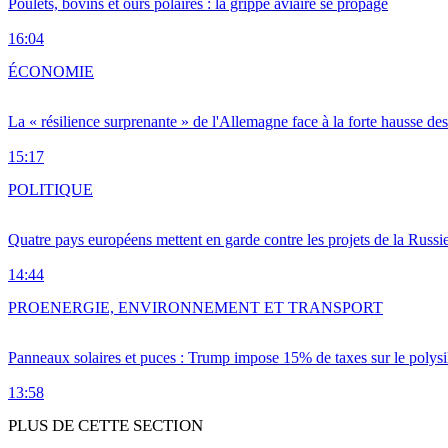
Poulets, bovins et ours polaires : la grippe aviaire se propage
16:04
ÉCONOMIE
La « résilience surprenante » de l'Allemagne face à la forte hausse de
15:17
POLITIQUE
Quatre pays européens mettent en garde contre les projets de la Russi
14:44
PRO
ENERGIE, ENVIRONNEMENT ET TRANSPORT
Panneaux solaires et puces : Trump impose 15% de taxes sur le polysi
13:58
PLUS DE CETTE SECTION