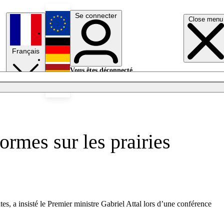
Se connecter
Close menu
English
Français
Deutsch
Vous êtes déconnecté.
Se connecter
Español
Lumières éteintes
ormes sur les prairies
s, a insisté le Premier ministre Gabriel Attal lors d’une conférence