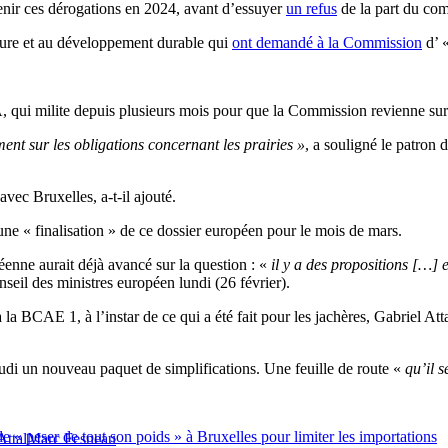
nir ces dérogations en 2024, avant d’essuyer
un refus
de la part du co
ture et au développement durable qui
ont demandé à la Commission
d’ 
, qui milite depuis plusieurs mois pour que la Commission revienne sur 
ent sur les obligations concernant les prairies »
, a souligné le patron
vec Bruxelles, a-t-il ajouté.
ne « finalisation » de ce dossier européen pour le mois de mars.
enne aurait déjà avancé sur la question : «
il y a des propositions […]
seil des ministres européen lundi (26 février).
 BCAE 1, à l’instar de ce qui a été fait pour les jachères, Gabriel Atta
di un nouveau paquet de simplifications. Une feuille de route «
qu’il 
 « peser de tout son poids » à Bruxelles pour limiter les importations
Attal
Marc Fesneau