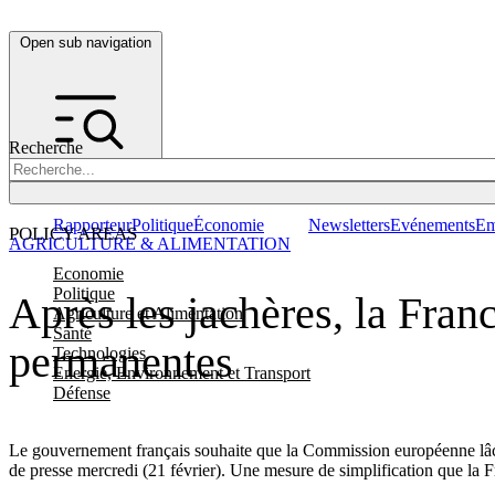
Open sub navigation
Recherche
Rapporteur
Politique
Économie
Newsletters
Evénements
Em
POLICY AREAS
AGRICULTURE & ALIMENTATION
Economie
Politique
Après les jachères, la Franc
Agriculture et Alimentation
Santé
permanentes
Technologies
Energie, Environnement et Transport
Défense
Le gouvernement français souhaite que la Commission européenne lâche 
de presse mercredi (21 février). Une mesure de simplification que la 