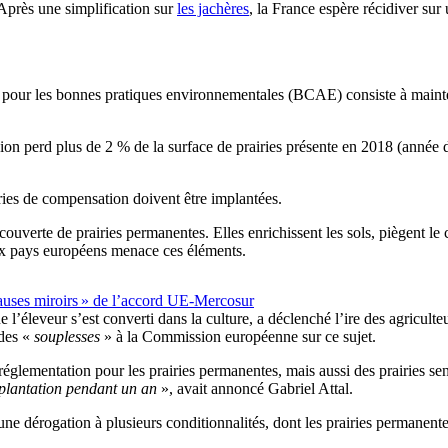
 Après une simplification sur
les jachères
, la France espère récidiver sur 
our les bonnes pratiques environnementales (BCAE) consiste à mainteni
ion perd plus de 2 % de la surface de prairies présente en 2018 (année 
iries de compensation doivent être implantées.
erte de prairies permanentes. Elles enrichissent les sols, piègent le carb
ux pays européens menace ces éléments.
lauses miroirs » de l’accord UE-Mercosur
e l’éleveur s’est converti dans la culture, a déclenché l’ire des agricu
des «
souplesses
» à la Commission européenne sur ce sujet.
réglementation pour les prairies permanentes, mais aussi des prairies 
mplantation pendant un an
», avait annoncé Gabriel Attal.
 une dérogation à plusieurs conditionnalités, dont les prairies permanent