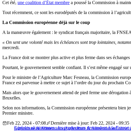
Cet été,
une coalition d’État membre
a poussé la Commission à mainte
Tout récemment, ce sont les eurodéputés de la commission à l’agricul
La Commission européenne déjà sur le coup
A la manœuvre également : le syndicat français majoritaire, la FNSEA
« On sent une volonté mais les échéances sont trop lointaines, notamm
mercredi.
La France doit se montrer plus active et plus ferme dans ses échanges a
Pourtant, le gouvernement semble confiant. Il s’est même engagé sur u
Pour le ministre de l’Agriculture Marc Fesneau, la Commission europé
France est parvenue à mettre ce sujet à l’ordre du jour du prochain Con
Mais alors que le gouvernement attend de pied ferme une dérogation à la
Bruxelles.
Selon nos informations, la Commission européenne présentera bien jeu
Premier ministre.
Feb 22, 2024 - 07:08
Dernière mise à jour: Feb 22, 2024 - 09:35
Céréales ukrainiennes : les producteurs demandent à la France de
Agriculture & Alimentation
Agriculture & Alimentation
Gabriel 