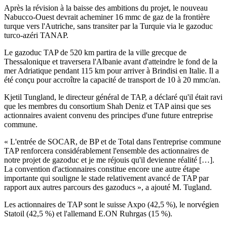
Après la révision à la baisse des ambitions du projet, le nouveau
Nabucco-Ouest devrait acheminer 16 mmc de gaz de la frontière
turque vers l'Autriche, sans transiter par la Turquie via le gazoduc
turco-azéri TANAP.
Le gazoduc TAP de 520 km partira de la ville grecque de
Thessalonique et traversera l'Albanie avant d'atteindre le fond de la
mer Adriatique pendant 115 km pour arriver à Brindisi en Italie. Il a
été conçu pour accroître la capacité de transport de 10 à 20 mmc/an.
Kjetil Tungland, le directeur général de TAP, a déclaré qu'il était ravi
que les membres du consortium Shah Deniz et TAP ainsi que ses
actionnaires avaient convenu des principes d'une future entreprise
commune.
« L'entrée de SOCAR, de BP et de Total dans l'entreprise commune
TAP renforcera considérablement l'ensemble des actionnaires de
notre projet de gazoduc et je me réjouis qu'il devienne réalité […].
La convention d'actionnaires constitue encore une autre étape
importante qui souligne le stade relativement avancé de TAP par
rapport aux autres parcours des gazoducs », a ajouté M. Tugland.
Les actionnaires de TAP sont le suisse Axpo (42,5 %), le norvégien
Statoil (42,5 %) et l'allemand E.ON Ruhrgas (15 %).