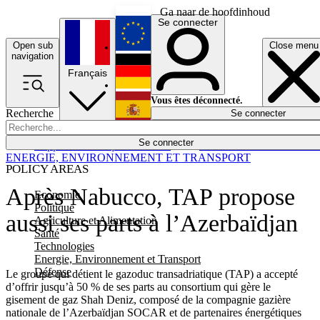
Ga naar de hoofdinhoud
Se connecter
Open sub
Close menu
English
navigation
Français
Deutsch
Vous êtes déconnecté.
Recherche
Se connecter
Español
Lumières éteintes
Se connecter
Rapporteur
Politique
Économie
Newsletters
Evénements
Em
ENERGIE, ENVIRONNEMENT ET TRANSPORT
POLICY AREAS
Après Nabucco, TAP propose
Economie
Politique
aussi ses parts à l’Azerbaïdjan
Agriculture et Alimentation
Santé
Technologies
Energie, Environnement et Transport
Défense
Le groupe qui détient le gazoduc transadriatique (TAP) a accepté
d’offrir jusqu’à 50 % de ses parts au consortium qui gère le
gisement de gaz Shah Deniz, composé de la compagnie gazière
nationale de l’Azerbaïdjan SOCAR et de partenaires énergétiques