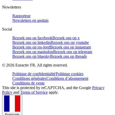
Newsletters
Rapporteur
Newsletters en anglais
Social
Bezoek ons op facebook
Bezoek ons op x
Bezoek ons op linkedin
Bezoek ons op youtube
Bezoek ons op rss-feed
Bezoek ons op instagram
Bezoek ons op mastodon
Bezoek ons op telegram
Bezoek ons op bluesky
Bezoek ons op threads
©
2026
Euractiv FR. All rights reserved.
Politique de confidentialité
Politique cookies
Conditions générales
Conditions d’abonnement
Conditions de vente
This site is protected by reCAPTCHA, and the Google
Privacy
Policy
and
Terms of Service
apply.
Français