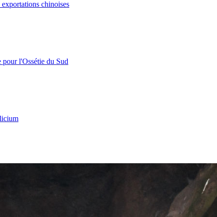
s exportations chinoises
e pour l'Ossétie du Sud
licium