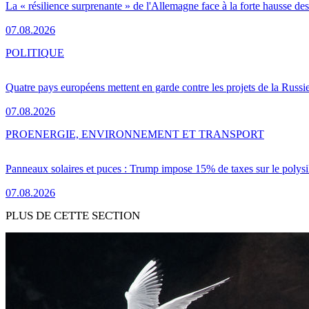
La « résilience surprenante » de l'Allemagne face à la forte hausse de
07.08.2026
POLITIQUE
Quatre pays européens mettent en garde contre les projets de la Russi
07.08.2026
PRO
ENERGIE, ENVIRONNEMENT ET TRANSPORT
Panneaux solaires et puces : Trump impose 15% de taxes sur le polysi
07.08.2026
PLUS DE CETTE SECTION