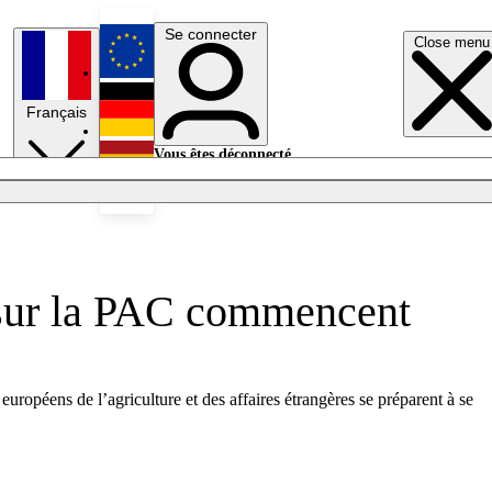
Se connecter
Close menu
English
Français
Deutsch
Vous êtes déconnecté.
Se connecter
Español
Lumières éteintes
s sur la PAC commencent
européens de l’agriculture et des affaires étrangères se préparent à se