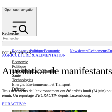
Open sub navigation
Recherche
Rapporteur
Politique
Économie
Newsletters
Evénements
Em
POLICY AREAS
AGRICULTURE & ALIMENTATION
Economie
Politique
Arrestation de manifestant
Agriculture et Alimentation
Santé
Technologies
Energie, Environnement et Transport
Défense
Trois défenseurs de l’environnement ont été arrêtés lundi (24 juin) pou
réunir. Un reportage d’
EURACTIV
depuis Luxembourg.
EURACTIV.fr