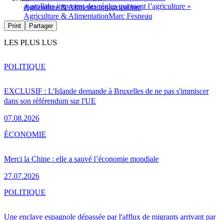
ayatollahs imposent des règles qui tuent l’agriculture »
Agriculture & Alimentation
agriculture
Agriculture & Alimentation
Marc Fesneau
Print
Partager
LES PLUS LUS
POLITIQUE
EXCLUSIF : L'Islande demande à Bruxelles de ne pas s'immiscer
dans son référendum sur l'UE
07.08.2026
ÉCONOMIE
Merci la Chine : elle a sauvé l’économie mondiale
27.07.2026
POLITIQUE
Une enclave espagnole dépassée par l'afflux de migrants arrivant par