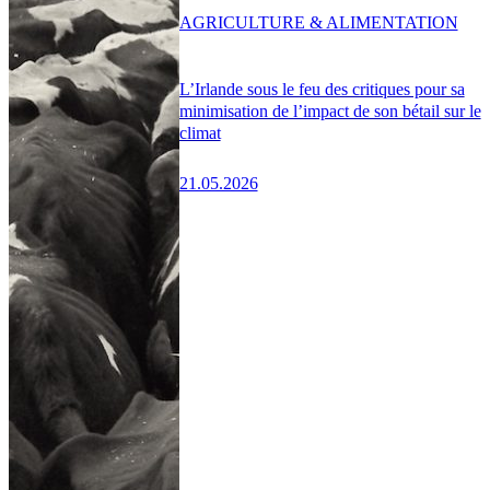
AGRICULTURE & ALIMENTATION
L’Irlande sous le feu des critiques pour sa
minimisation de l’impact de son bétail sur le
climat
21.05.2026