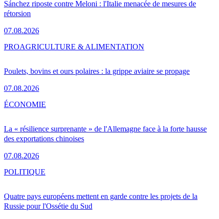
Sánchez riposte contre Meloni : l'Italie menacée de mesures de
rétorsion
07.08.2026
PRO
AGRICULTURE & ALIMENTATION
Poulets, bovins et ours polaires : la grippe aviaire se propage
07.08.2026
ÉCONOMIE
La « résilience surprenante » de l'Allemagne face à la forte hausse
des exportations chinoises
07.08.2026
POLITIQUE
Quatre pays européens mettent en garde contre les projets de la
Russie pour l'Ossétie du Sud