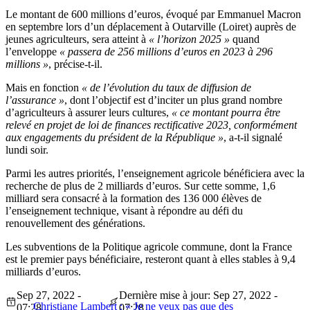
Le montant de 600 millions d’euros, évoqué par Emmanuel Macron
en septembre lors d’un déplacement à Outarville (Loiret) auprès de
jeunes agriculteurs, sera atteint à
« l’horizon 2025 »
quand
l’enveloppe
« passera de 256 millions d’euros en 2023 à 296
millions »
, précise-t-il.
Mais en fonction
« de l’évolution du taux de diffusion de
l’assurance »
, dont l’objectif est d’inciter un plus grand nombre
d’agriculteurs à assurer leurs cultures,
« ce montant pourra être
relevé en projet de loi de finances rectificative 2023, conformément
aux engagements du président de la République »
, a-t-il signalé
lundi soir.
Parmi les autres priorités, l’enseignement agricole bénéficiera avec la
recherche de plus de 2 milliards d’euros. Sur cette somme, 1,6
milliard sera consacré à la formation des 136 000 élèves de
l’enseignement technique, visant à répondre au défi du
renouvellement des générations.
Les subventions de la Politique agricole commune, dont la France
est le premier pays bénéficiaire, resteront quant à elles stables à 9,4
milliards d’euros.
Sep 27, 2022 -
Dernière mise à jour: Sep 27, 2022 -
Christiane Lambert : « Je ne veux pas que des
07:28
07:28