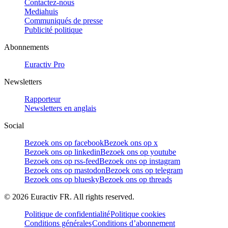
Contactez-nous
Mediahuis
Communiqués de presse
Publicité politique
Abonnements
Euractiv Pro
Newsletters
Rapporteur
Newsletters en anglais
Social
Bezoek ons op facebook
Bezoek ons op x
Bezoek ons op linkedin
Bezoek ons op youtube
Bezoek ons op rss-feed
Bezoek ons op instagram
Bezoek ons op mastodon
Bezoek ons op telegram
Bezoek ons op bluesky
Bezoek ons op threads
©
2026
Euractiv FR. All rights reserved.
Politique de confidentialité
Politique cookies
Conditions générales
Conditions d’abonnement