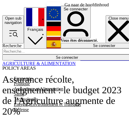
Ga naar de hoofdinhoud
Se connecter
Open sub
Close menu
English
navigation
Français
Deutsch
Vous êtes déconnecté.
Recherche
Se connecter
Español
Lumières éteintes
Se connecter
Rapporteur
Politique
Économie
Newsletters
Evénements
Em
AGRICULTURE & ALIMENTATION
POLICY AREAS
Assurance récolte,
Economie
Politique
enseignement : le budget 2023
Agriculture et Alimentation
Santé
de l'Agriculture augmente de
Technologies
Energie, Environnement et Transport
20%
Défense