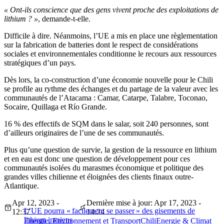
« Ont-ils conscience que des gens vivent proche des exploitations de
lithium ? »
, demande-t-elle.
Difficile à dire. Néanmoins, l’UE a mis en place une règlementation
sur la fabrication de batteries dont le respect de considérations
sociales et environnementales conditionne le recours aux ressources
stratégiques d’un pays.
Dès lors, la co-construction d’une économie nouvelle pour le Chili
se profile au rythme des échanges et du partage de la valeur avec les
communautés de l’Atacama : Camar, Catarpe, Talabre, Toconao,
Socaire, Quillaga et Río Grande.
16 % des effectifs de SQM dans le salar, soit 240 personnes, sont
d’ailleurs originaires de l’une de ses communautés.
Plus qu’une question de survie, la gestion de la ressource en lithium
et en eau est donc une question de développement pour ces
communautés isolées du marasmes économique et politique des
grandes villes chilienne et éloignées des clients finaux outre-
Atlantique.
Apr 12, 2023 -
Dernière mise à jour: Apr 17, 2023 -
L’UE pourra « facilement se passer » des gisements de
12:37
14:24
lithium iraniens
Energie, Environnement et Transport
Chili
Energie & Climat