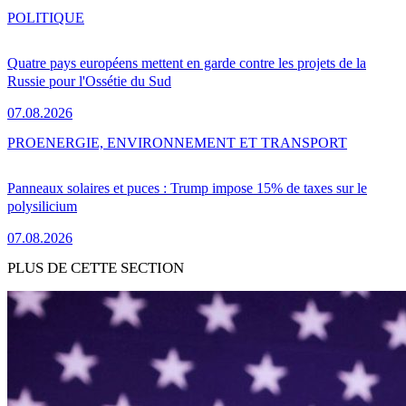
POLITIQUE
Quatre pays européens mettent en garde contre les projets de la
Russie pour l'Ossétie du Sud
07.08.2026
PRO
ENERGIE, ENVIRONNEMENT ET TRANSPORT
Panneaux solaires et puces : Trump impose 15% de taxes sur le
polysilicium
07.08.2026
PLUS DE CETTE SECTION