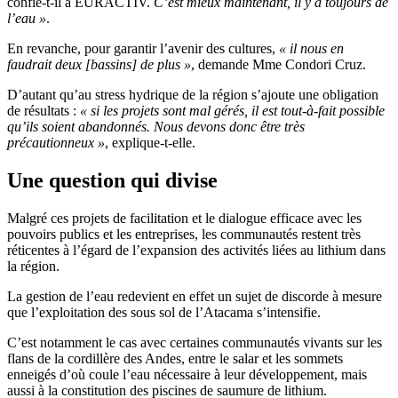
confie-t-il à EURACTIV.
C’est mieux maintenant, il y a toujours de
l’eau »
.
En revanche, pour garantir l’avenir des cultures,
« il nous en
faudrait deux [bassins] de plus »
, demande Mme Condori Cruz.
D’autant qu’au stress hydrique de la région s’ajoute une obligation
de résultats :
« si les projets sont mal gérés, il est tout-à-fait possible
qu’ils soient abandonnés. Nous devons donc être très
précautionneux »
, explique-t-elle.
Une question qui divise
Malgré ces projets de facilitation et le dialogue efficace avec les
pouvoirs publics et les entreprises, les communautés restent très
réticentes à l’égard de l’expansion des activités liées au lithium dans
la région.
La gestion de l’eau redevient en effet un sujet de discorde à mesure
que l’exploitation des sous sol de l’Atacama s’intensifie.
C’est notamment le cas avec certaines communautés vivants sur les
flans de la cordillère des Andes, entre le salar et les sommets
enneigés d’où coule l’eau nécessaire à leur développement, mais
aussi à la constitution des piscines de saumure de lithium.