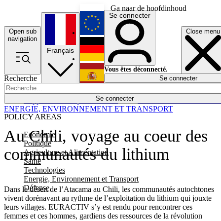
Ga naar de hoofdinhoud
Se connecter
Open sub
Close menu
English
navigation
Français
Deutsch
Vous êtes déconnecté.
Recherche
Se connecter
Español
Lumières éteintes
Se connecter
Rapporteur
Politique
Économie
Newsletters
Evénements
Em
ENERGIE, ENVIRONNEMENT ET TRANSPORT
POLICY AREAS
Au Chili, voyage au coeur des
Economie
Politique
communautés du lithium
Agriculture et Alimentation
Santé
Technologies
Energie, Environnement et Transport
Défense
Dans le désert de l’Atacama au Chili, les communautés autochtones
vivent dorénavant au rythme de l’exploitation du lithium qui jouxte
leurs villages. EURACTIV s’y est rendu pour rencontrer ces
femmes et ces hommes, gardiens des ressources de la révolution