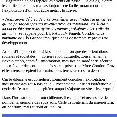
Il s’agirait de ne pas répéter les erreurs du passé… le dialogue entre
les parties prenantes n’a pas toujours été facile, notamment pour
l’exploitation d’un tout autre métal : le cuivre.
« Nous avons déjà eu de gros problèmes avec l’industrie du cuivre
qui ne partageait pas ses revenus avec les communautés. Il était
inconcevable que nous ayons les mêmes problèmes avec celle du
lithium »,
se rappelle pour EURACTIV Pamela Condori Cruz,
habitante de Río Grande impliquée dans de nombreux projets de
développement.
Aujourd’hui, c’est donc à la seule condition que des orientations
sociales et sociétales — conservation culturelle, consentement à
l’exploitation, accès à l’information, mesures de santé et de sécurité
— en faveur des communautés soient prises que Mme Condori Cruz
et les siens acceptent l’aliénation des terres sacrées du désert.
Car le dilemme est cornélien : comment concilier l’exploitation
industrielle des sous-sols de la « Pachamama » quand l’altération du
cycle de l’eau est un blasphème auquel s’ajoute un stress hydrique ?
Dans l’industrie du lithium chilienne, il est en effet nécessaire de
pomper la saumure des sous-sols. Celle-ci contenant du magnésium,
du bohrium, mais surtout du lithium.