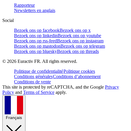
Rapporteur
Newsletters en anglais
Social
Bezoek ons op facebook
Bezoek ons op x
Bezoek ons op linkedin
Bezoek ons op youtube
Bezoek ons op rss-feed
Bezoek ons op instagram
Bezoek ons op mastodon
Bezoek ons op telegram
Bezoek ons op bluesky
Bezoek ons op threads
©
2026
Euractiv FR. All rights reserved.
Politique de confidentialité
Politique cookies
Conditions générales
Conditions d’abonnement
Conditions de vente
This site is protected by reCAPTCHA, and the Google
Privacy
Policy
and
Terms of Service
apply.
Français