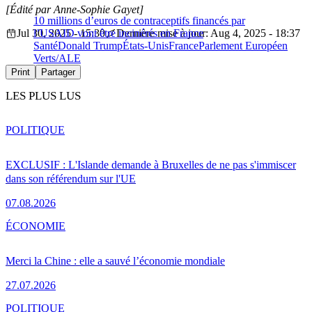
[Édité par Anne-Sophie Gayet]
10 millions d’euros de contraceptifs financés par
Jul 30, 2025 - 15:30
l’USAID vont être incinérés en France
Dernière mise à jour: Aug 4, 2025 - 18:37
Santé
Donald Trump
États-Unis
France
Parlement Européen
Verts/ALE
Print
Partager
LES PLUS LUS
POLITIQUE
EXCLUSIF : L'Islande demande à Bruxelles de ne pas s'immiscer
dans son référendum sur l'UE
07.08.2026
ÉCONOMIE
Merci la Chine : elle a sauvé l’économie mondiale
27.07.2026
POLITIQUE