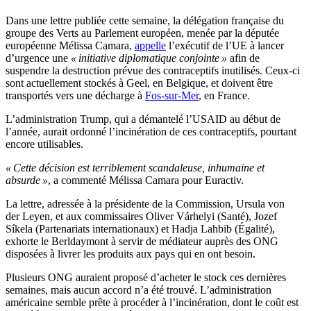
Dans une lettre publiée cette semaine, la délégation française du
groupe des Verts au Parlement européen, menée par la députée
européenne Mélissa Camara,
appelle
l’exécutif de l’UE à lancer
d’urgence une
« initiative diplomatique conjointe »
afin de
suspendre la destruction prévue des contraceptifs inutilisés. Ceux-ci
sont actuellement stockés à Geel, en Belgique, et doivent être
transportés vers une décharge à
Fos-sur-Mer
, en France.
L’administration Trump, qui a démantelé l’USAID au début de
l’année, aurait ordonné l’incinération de ces contraceptifs, pourtant
encore utilisables.
« Cette décision est terriblement scandaleuse, inhumaine et
absurde »
, a commenté Mélissa Camara pour Euractiv.
La lettre, adressée à la présidente de la Commission, Ursula von
der Leyen, et aux commissaires Oliver Várhelyi (Santé), Jozef
Síkela (Partenariats internationaux) et Hadja Lahbib (Égalité),
exhorte le Berldaymont à servir de médiateur auprès des ONG
disposées à livrer les produits aux pays qui en ont besoin.
Plusieurs ONG auraient proposé d’acheter le stock ces dernières
semaines, mais aucun accord n’a été trouvé. L’administration
américaine semble prête à procéder à l’incinération, dont le coût est