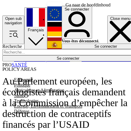
Ga naar de hoofdinhoud
Se connecter
Open sub
Close menu
English
navigation
Français
Deutsch
Vous êtes déconnecté.
Recherche
Se connecter
Español
Lumières éteintes
Se connecter
Rapporteur
Politique
Économie
Newsletters
Evénements
Em
PRO
SANTÉ
POLICY AREAS
Au Parlement européen, les
Economie
Politique
écologistes français demandent
Agriculture et Alimentation
Santé
à la Commission d’empêcher la
Technologies
Energie, Environnement et Transport
destruction de contraceptifs
Défense
financés par l’USAID