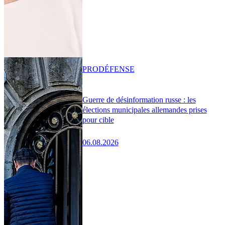
PRO
DÉFENSE
Guerre de désinformation russe : les
élections municipales allemandes prises
pour cible
06.08.2026