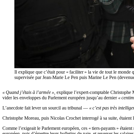
Il explique que c’était pour « faciliter » la vie de tout le monde
supervisée par Jean-Marie Le Pen puis Marine Le Pen (devenue
« Quand j’étais à l’armée »,
explique l’expert-comptable Christophe 
vider les enveloppes du Parlement européen jusqu’au dernier
« centim
L’anecdote fait lever un sourcil au tribunal —
« c’est pas très intellige
Christophe Moreau, puis Nicolas Crochet interrogé à sa suite, étaient l
Comme l’exigeait le Parlement européen, ces « tiers-payants » étaient 
européen, puis d’émettre leurs bulletins de paie, et reverser les salaire