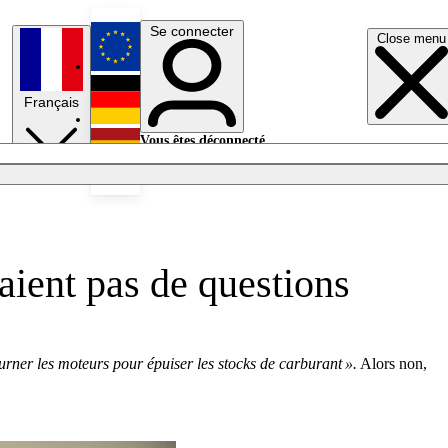
Se connecter
Close menu
English
Français
Deutsch
Vous êtes déconnecté.
Se connecter
Español
Lumières éteintes
aient pas de questions
ourner les moteurs pour épuiser les stocks de carburant ».
Alors non,