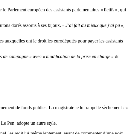
e Parlement européen des assistants parlementaires « fictifs », qui
tons dorés assortis à ses bijoux.
« J’ai fait du mieux que j’ai pu »,
s auxquelles ont le droit les eurodéputés pour payer les assistants
es de campagne »
avec
« modification de la prise en charge »
du
nement de fonds publics. La magistrate le lui rappelle sèchement : «
 Le Pen, adopte un autre style.
ibunal, les redit lui-même lentement, avant de commenter d’une voix