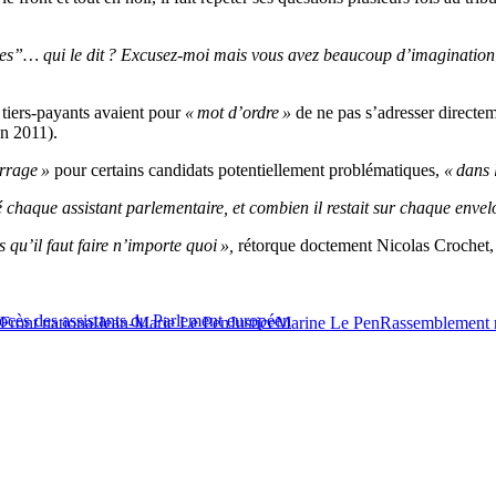
bles”… qui le dit ? Excusez-moi mais vous avez beaucoup d’imagination
 tiers-payants avaient pour
« mot d’ordre »
de ne pas s’adresser directem
n 2011).
rrage »
pour certains candidats potentiellement problématiques,
« dans l
é chaque assistant parlementaire, et combien il restait sur chaque envel
 qu’il faut faire n’importe quoi »,
rétorque doctement Nicolas Crochet, a
rocès des assistants du Parlement européen
Front national
Jean-Marie Le Pen
Justice
Marine Le Pen
Rassemblement n