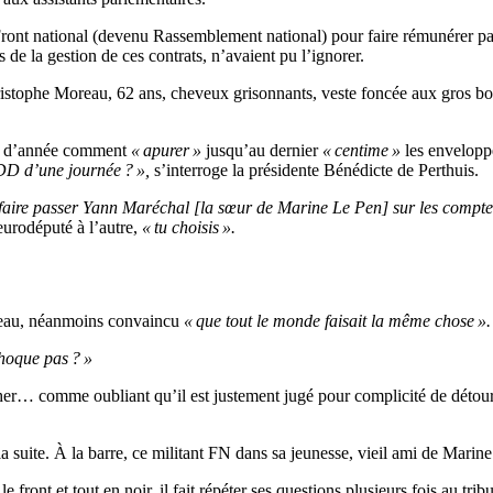
ront national (devenu Rassemblement national) pour faire rémunérer par l
és de la gestion de ces contrats, n’avaient pu l’ignorer.
istophe Moreau, 62 ans, cheveux grisonnants, veste foncée aux gros bou
in d’année comment
« apurer »
jusqu’au dernier
« centime »
les enveloppe
CDD d’une journée ? »,
s’interroge la présidente Bénédicte de Perthuis.
 faire passer Yann Maréchal [la sœur de Marine Le Pen] sur les compt
eurodéputé à l’autre,
« tu choisis ».
eau, néanmoins convaincu
« que tout le monde faisait la même chose ».
hoque pas ? »
âcher… comme oubliant qu’il est justement jugé pour complicité de détour
 suite. À la barre, ce militant FN dans sa jeunesse, vieil ami de Marine
ront et tout en noir, il fait répéter ses questions plusieurs fois au tr