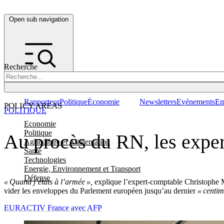
Open sub navigation
Recherche
Rapporteur
Politique
Économie
Newsletters
Evénements
Em
POLICY AREAS
POLITIQUE
Economie
Politique
Au procès du RN, les exper
Agriculture et Alimentation
Santé
Technologies
Energie, Environnement et Transport
Défense
« Quand j’étais à l’armée »,
explique l’expert-comptable Christophe 
vider les enveloppes du Parlement européen jusqu’au dernier
« centim
EURACTIV France avec AFP