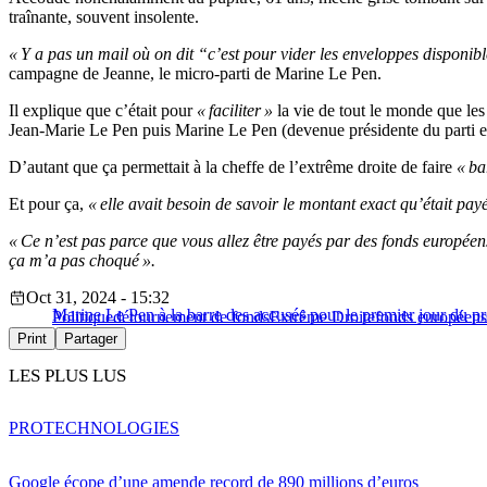
traînante, souvent insolente.
« Y a pas un mail où on dit “c’est pour vider les enveloppes disponi
campagne de Jeanne, le micro-parti de Marine Le Pen.
Il explique que c’était pour
« faciliter »
la vie de tout le monde que les
Jean-Marie Le Pen puis Marine Le Pen (devenue présidente du parti e
D’autant que ça permettait à la cheffe de l’extrême droite de faire
« ba
Et pour ça,
« elle avait besoin de savoir le montant exact qu’était pay
« Ce n’est pas parce que vous allez être payés par des fonds européens
ça m’a pas choqué ».
Oct 31, 2024 - 15:32
Marine Le Pen à la barre des accusés pour le premier jour du p
Politique
détournement de fonds
Extrême Droite
fonds européens
Print
Partager
LES PLUS LUS
PRO
TECHNOLOGIES
Google écope d’une amende record de 890 millions d’euros