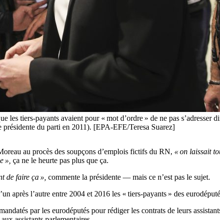
 que les tiers-payants avaient pour « mot d’ordre » de ne pas s’adresser di
 présidente du parti en 2011). [EPA-EFE/Teresa Suarez]
Moreau au procès des soupçons d’emplois fictifs du RN,
« on laissait t
e »,
ça ne le heurte pas plus que ça.
nt de faire ça »,
commente la présidente — mais ce n’est pas le sujet.
’un après l’autre entre 2004 et 2016 les « tiers-payants » des eurodéputés
mandatés par les eurodéputés pour rédiger les contrats de leurs assistan
s aux assistants parlementaires.