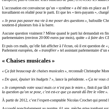
L’accusation est convaincue qu’un « système » a été mis en place au F
travaillaient en réalité pour le parti. Et que les « tiers-payants », charg
« Je peux pas passer ma vie à me poser des questions »,
bafouille Chr
soutient-il plusieurs fois à la barre.
Aucune question vraiment ? Même quand le parti lui demandait en f
parlementaires (environ 20 000 euros par mois), quitte
« à faire des 
Et puis ces mails, qu’elle fait afficher à l’écran, où il est question de
«
Parlement européen, de
« transférer »
tel assistant parlementaire d’un 
« Chaises musicales »
« Ça fait beaucoup de chaises musicales »,
reconnaît Christophe Mor
« De quoi, épuiser les budgets ? »,
lance la présidente.
« Ça ne vous c
« Je comprends votre souci mais ce n’est pas le mien »,
finit-il par l
la question qu’on se pose, c’est est-ce que ça aurait dû être le vôtre ».
À partir de 2012, c’est l’expert-comptable Nicolas Crochet qui prend la
Accoudé nonchalamment au pupitre, 61 ans, mèche grise tombant sur le f