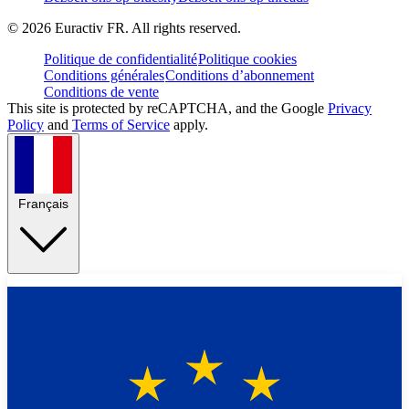
©
2026
Euractiv FR. All rights reserved.
Politique de confidentialité
Politique cookies
Conditions générales
Conditions d’abonnement
Conditions de vente
This site is protected by reCAPTCHA, and the Google
Privacy
Policy
and
Terms of Service
apply.
Français