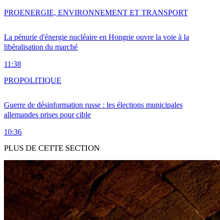
PRO
ENERGIE, ENVIRONNEMENT ET TRANSPORT
La pénurie d'énergie nucléaire en Hongrie ouvre la voie à la
libéralisation du marché
11:38
PRO
POLITIQUE
Guerre de désinformation russe : les élections municipales
allemandes prises pour cible
10:36
PLUS DE CETTE SECTION