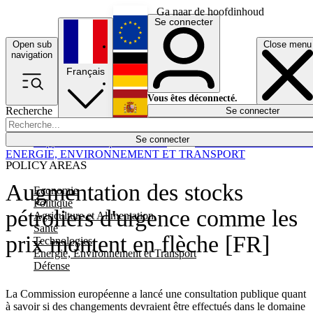
Ga naar de hoofdinhoud
Se connecter
Open sub
Close menu
English
navigation
Français
Deutsch
Vous êtes déconnecté.
Recherche
Se connecter
Español
Lumières éteintes
Se connecter
Rapporteur
Politique
Économie
Newsletters
Evénements
Em
ENERGIE, ENVIRONNEMENT ET TRANSPORT
POLICY AREAS
Augmentation des stocks
Economie
Politique
pétroliers d'urgence comme les
Agriculture et Alimentation
Santé
prix montent en flèche [FR]
Technologies
Energie, Environnement et Transport
Défense
La Commission européenne a lancé une consultation publique quant
à savoir si des changements devraient être effectués dans le domaine