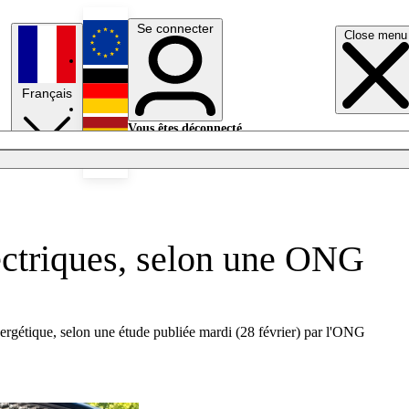
Se connecter
Close menu
English
Français
Deutsch
Vous êtes déconnecté.
Se connecter
Español
Lumières éteintes
lectriques, selon une ONG
 énergétique, selon une étude publiée mardi (28 février) par l'ONG