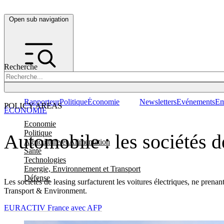
Open sub navigation
Recherche
Rapporteur
Politique
Économie
Newsletters
Evénements
Em
POLICY AREAS
ÉCONOMIE
Economie
Politique
Automobile : les sociétés d
Agriculture et Alimentation
Santé
Technologies
Energie, Environnement et Transport
Défense
Les sociétés de leasing surfacturent les voitures électriques, ne prenan
Transport & Environment.
EURACTIV France avec AFP