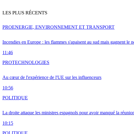
LES PLUS RÉCENTS
PRO
ENERGIE, ENVIRONNEMENT ET TRANSPORT
Incendies en Europe : les flammes s'apaisent au sud mais gagnent le n
11:46
PRO
TECHNOLOGIES
Au cœur de l'expérience de l'UE sur les influenceurs
10:56
POLITIQUE
La droite attaque les ministres espagnols pour avoir manqué la réunio
10:15
POLITIQUE