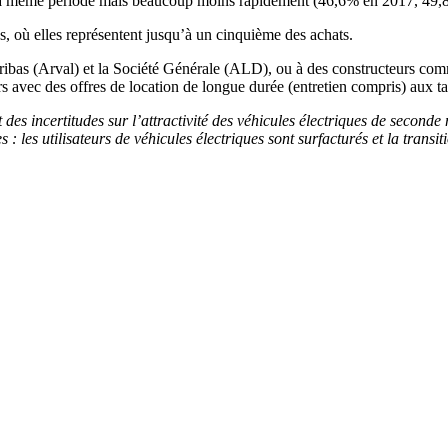
ur la même période mais beaucoup moins rapidement (46,6% en 2017, 49
s, où elles représentent jusqu’à un cinquième des achats.
ibas (Arval) et la Société Générale (ALD), ou à des constructeurs comm
ers avec des offres de location de longue durée (entretien compris) aux tar
it des incertitudes sur l’attractivité des véhicules électriques de seconde
: les utilisateurs de véhicules électriques sont surfacturés et la transiti