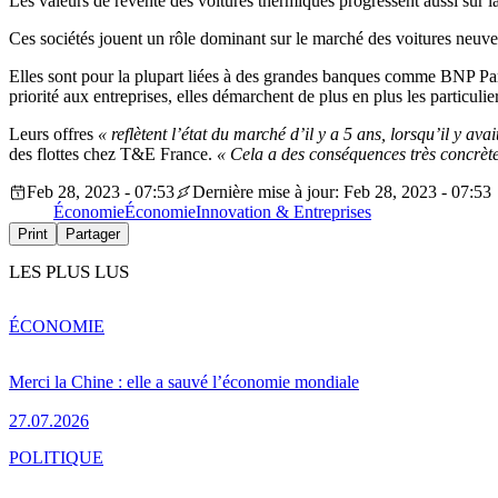
Les valeurs de revente des voitures thermiques progressent aussi s
Ces sociétés jouent un rôle dominant sur le marché des voitures neuve
Elles sont pour la plupart liées à des grandes banques comme BNP Par
priorité aux entreprises, elles démarchent de plus en plus les particuli
Leurs offres
« reflètent l’état du marché d’il y a 5 ans, lorsqu’il y ava
des flottes chez T&E France.
« Cela a des conséquences très concrètes 
Feb 28, 2023 - 07:53
Dernière mise à jour: Feb 28, 2023 - 07:53
Économie
Économie
Innovation & Entreprises
Print
Partager
LES PLUS LUS
ÉCONOMIE
Merci la Chine : elle a sauvé l’économie mondiale
27.07.2026
POLITIQUE