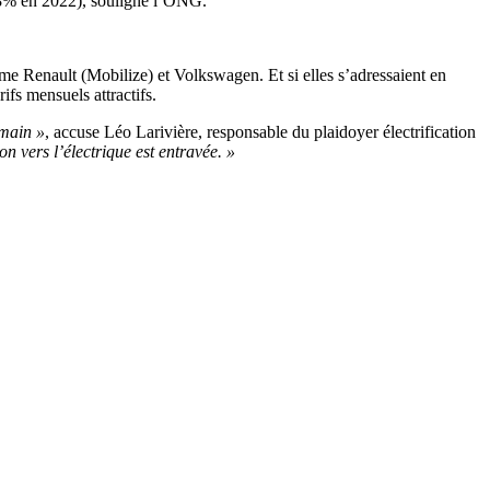
,8% en 2022), souligne l’ONG.
e Renault (Mobilize) et Volkswagen. Et si elles s’adressaient en
ifs mensuels attractifs.
 main »
, accuse Léo Larivière, responsable du plaidoyer électrification
on vers l’électrique est entravée. »