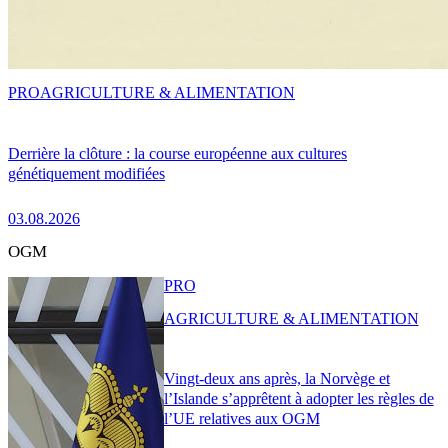
PRO
AGRICULTURE & ALIMENTATION
Derrière la clôture : la course européenne aux cultures
génétiquement modifiées
03.08.2026
OGM
PRO
AGRICULTURE & ALIMENTATION
Vingt-deux ans après, la Norvège et
l’Islande s’apprêtent à adopter les règles de
l’UE relatives aux OGM