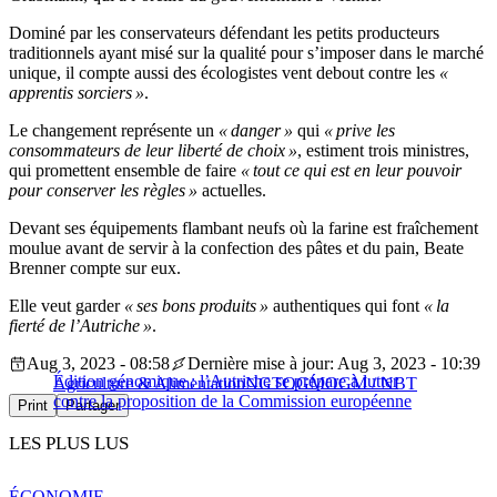
Dominé par les conservateurs défendant les petits producteurs
traditionnels ayant misé sur la qualité pour s’imposer dans le marché
unique, il compte aussi des écologistes vent debout contre les
«
apprentis sorciers »
.
Le changement représente un
« danger »
qui
« prive les
consommateurs de leur liberté de choix »
, estiment trois ministres,
qui promettent ensemble de faire
« tout ce qui est en leur pouvoir
pour conserver les règles »
actuelles.
Devant ses équipements flambant neufs où la farine est fraîchement
moulue avant de servir à la confection des pâtes et du pain, Beate
Brenner compte sur eux.
Elle veut garder
« ses bons produits »
authentiques qui font
« la
fierté de l’Autriche »
.
Aug 3, 2023 - 08:58
Dernière mise à jour: Aug 3, 2023 - 10:39
Édition génomique : l’Autriche se prépare à lutter
Agriculture & Alimentation
NGT
OGM
OGM / NBT
contre la proposition de la Commission européenne
Print
Partager
LES PLUS LUS
ÉCONOMIE