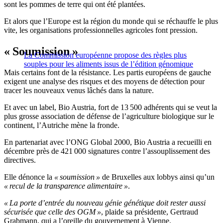
sont les pommes de terre qui ont été plantées.
Et alors que l’Europe est la région du monde qui se réchauffe le plus
vite, les organisations professionnelles agricoles font pression.
« Soumission »
La Commission européenne propose des règles plus
souples pour les aliments issus de l’édition génomique
Mais certains font de la résistance. Les partis européens de gauche
exigent une analyse des risques et des moyens de détection pour
tracer les nouveaux venus lâchés dans la nature.
Et avec un label, Bio Austria, fort de 13 500 adhérents qui se veut la
plus grosse association de défense de l’agriculture biologique sur le
continent, l’Autriche mène la fronde.
En partenariat avec l’ONG Global 2000, Bio Austria a recueilli en
décembre près de 421 000 signatures contre l’assouplissement des
directives.
Elle dénonce la
« soumission »
de Bruxelles aux lobbys ainsi qu’un
« recul de la transparence alimentaire »
.
« La porte d’entrée du nouveau génie génétique doit rester aussi
sécurisée que celle des OGM »
, plaide sa présidente, Gertraud
Grabmann, qui a l’oreille du gouvernement à Vienne.