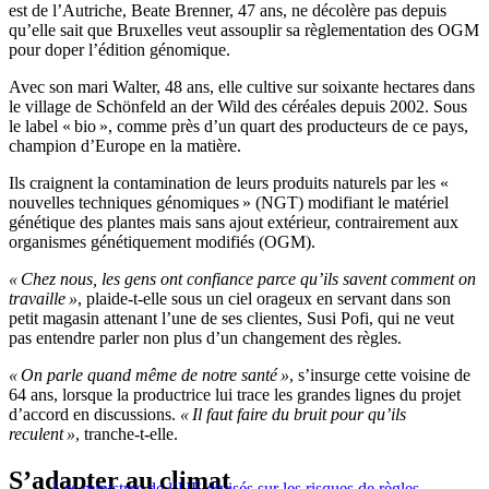
est de l’Autriche, Beate Brenner, 47 ans, ne décolère pas depuis
qu’elle sait que Bruxelles veut assouplir sa règlementation des OGM
pour doper l’édition génomique.
Avec son mari Walter, 48 ans, elle cultive sur soixante hectares dans
le village de Schönfeld an der Wild des céréales depuis 2002. Sous
le label « bio », comme près d’un quart des producteurs de ce pays,
champion d’Europe en la matière.
Ils craignent la contamination de leurs produits naturels par les «
nouvelles techniques génomiques » (NGT) modifiant le matériel
génétique des plantes mais sans ajout extérieur, contrairement aux
organismes génétiquement modifiés (OGM).
« Chez nous, les gens ont confiance parce qu’ils savent comment on
travaille »
, plaide-t-elle sous un ciel orageux en servant dans son
petit magasin attenant l’une de ses clientes, Susi Pofi, qui ne veut
pas entendre parler non plus d’un changement des règles.
« On parle quand même de notre santé »
, s’insurge cette voisine de
64 ans, lorsque la productrice lui trace les grandes lignes du projet
d’accord en discussions.
« Il faut faire du bruit pour qu’ils
reculent »
, tranche-t-elle.
S’adapter au climat
Les ministres de l’UE divisés sur les risques de règles