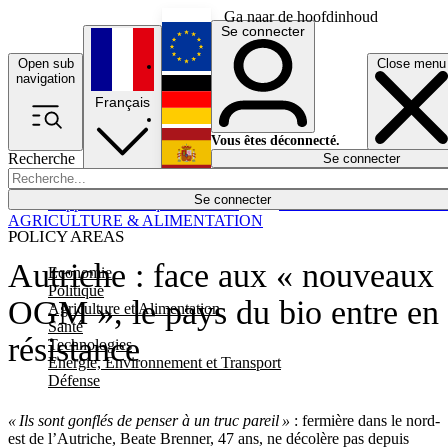
Ga naar de hoofdinhoud
Se connecter
Open sub
Close menu
English
navigation
Français
Deutsch
Vous êtes déconnecté.
Recherche
Se connecter
Español
Lumières éteintes
Se connecter
Rapporteur
Politique
Économie
Newsletters
Evénements
Em
AGRICULTURE & ALIMENTATION
POLICY AREAS
Autriche : face aux « nouveaux
Economie
Politique
OGM », le pays du bio entre en
Agriculture et Alimentation
Santé
résistance
Technologies
Energie, Environnement et Transport
Défense
« Ils sont gonflés de penser à un truc pareil »
: fermière dans le nord-
est de l’Autriche, Beate Brenner, 47 ans, ne décolère pas depuis