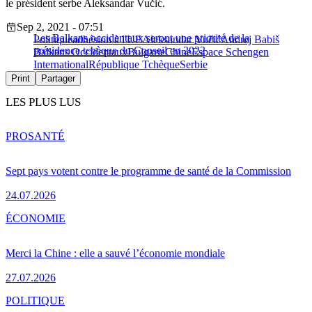
le président serbe Aleksandar Vučić.
Sep 2, 2021 - 07:51
Les Balkans occidentaux seront une priorité de la
Politique
adhésion à l'UE
Aleksandar Vučić
Andrej Babiš
présidence tchèque du Conseil en 2022
Balkans Occidentaux
Bulgarie
Chine
Espace Schengen
International
République Tchèque
Serbie
Print
Partager
LES PLUS LUS
PRO
SANTÉ
Sept pays votent contre le programme de santé de la Commission
24.07.2026
ÉCONOMIE
Merci la Chine : elle a sauvé l’économie mondiale
27.07.2026
POLITIQUE