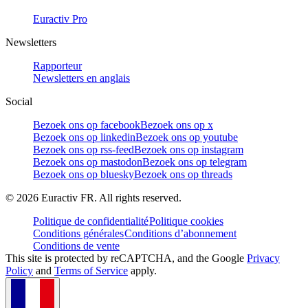
Euractiv Pro
Newsletters
Rapporteur
Newsletters en anglais
Social
Bezoek ons op facebook
Bezoek ons op x
Bezoek ons op linkedin
Bezoek ons op youtube
Bezoek ons op rss-feed
Bezoek ons op instagram
Bezoek ons op mastodon
Bezoek ons op telegram
Bezoek ons op bluesky
Bezoek ons op threads
©
2026
Euractiv FR. All rights reserved.
Politique de confidentialité
Politique cookies
Conditions générales
Conditions d’abonnement
Conditions de vente
This site is protected by reCAPTCHA, and the Google
Privacy
Policy
and
Terms of Service
apply.