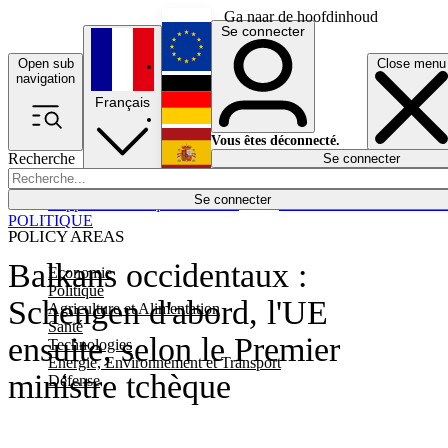
Ga naar de hoofdinhoud
Se connecter
Open sub
Close menu
English
navigation
Français
Deutsch
Vous êtes déconnecté.
Recherche
Se connecter
Español
Lumières éteintes
Se connecter
Rapporteur
Politique
Économie
Newsletters
Evénements
Em
POLITIQUE
POLICY AREAS
Balkans occidentaux :
Economie
Politique
Schengen d'abord, l'UE
Agriculture et Alimentation
Santé
ensuite, selon le Premier
Technologies
Energie, Environnement et Transport
ministre tchèque
Défense