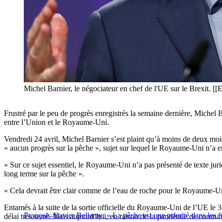
Michel Barnier, le négociateur en chef de l'UE sur le Bre
Frustré par le peu de progrès enregistrés la semaine dernière, Michel B
entre l’Union et le Royaume-Uni.
Vendredi 24 avril, Michel Barnier s’est plaint qu’à moins de deux mois 
« aucun progrès sur la pêche », sujet sur lequel le Royaume-Uni n’a 
« Sur ce sujet essentiel, le Royaume-Uni n’a pas présenté de texte jur
long terme sur la pêche ».
« Cela devrait être clair comme de l’eau de roche pour le Royaume-Uni 
Entamés à la suite de la sortie officielle du Royaume-Uni de l’UE le 31 
François-Xavier Bellamy: « La pêche est une priorité dans les
délai très serré. Mais aujourd’hui, en raison de la pandémie de coronav