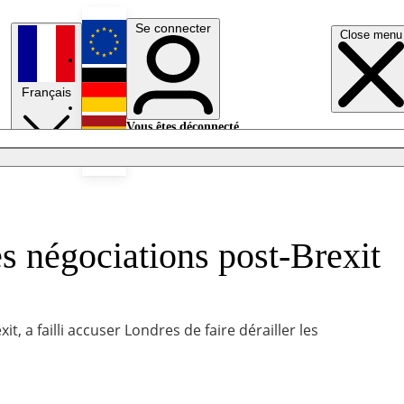
Se connecter
Close menu
English
Français
Deutsch
Vous êtes déconnecté.
Se connecter
Español
Lumières éteintes
s négociations post-Brexit
, a failli accuser Londres de faire dérailler les