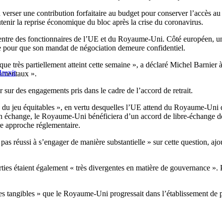
 verser une contribution forfaitaire au budget pour conserver l’accès a
utenir la reprise économique du bloc après la crise du coronavirus.
 entre des fonctionnaires de l’UE et du Royaume-Uni. Côté européen, u
iste pour que son mandat de négociation demeure confidentiel.
 que très partiellement atteint cette semaine », a déclaré Michel Barnier 
Brexit
damentaux ».
r sur des engagements pris dans le cadre de l’accord de retrait.
es du jeu équitables », en vertu desquelles l’UE attend du Royaume-Uni 
t. En échange, le Royaume-Uni bénéficiera d’un accord de libre-échange
opre approche réglementaire.
pas réussi à s’engager de manière substantielle » sur cette question, aj
ties étaient également « très divergentes en matière de gouvernance ». P
es tangibles » que le Royaume-Uni progressait dans l’établissement de 