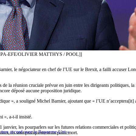
xit. [[EPA-EFE/OLIVIER MATTHYS / POOL]]
arnier, le négociateur en chef de l’UE sur le Brexit, a failli accuser Lon
de la réunion cruciale prévue en juin entre les dirigeants politiques, l
encore déposé aucune proposition juridique.
idique », a souligné Michel Barnier, ajoutant que « l’UE n’acceptera[it]
», a-t-il insisté.
janvier, les pourparlers sur les futures relations commerciales et politi
 futurs accord avec le Royaume-Uni »
irus, ils sont pratiquement au point mort.