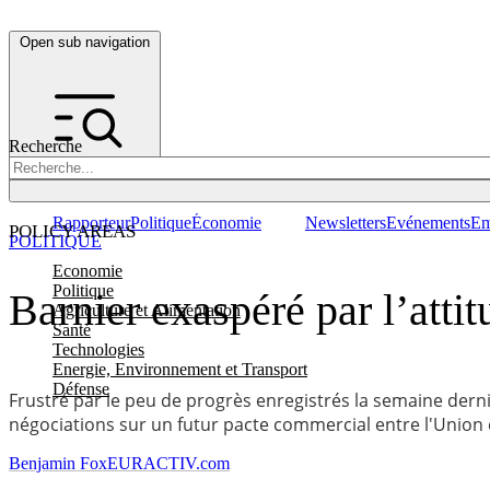
Open sub navigation
Recherche
Rapporteur
Politique
Économie
Newsletters
Evénements
Em
POLICY AREAS
POLITIQUE
Economie
Politique
Barnier exaspéré par l’att
Agriculture et Alimentation
Santé
Technologies
Energie, Environnement et Transport
Défense
Frustré par le peu de progrès enregistrés la semaine dernièr
négociations sur un futur pacte commercial entre l'Union
Benjamin Fox
EURACTIV.com