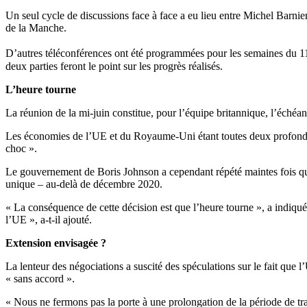
Un seul cycle de discussions face à face a eu lieu entre Michel Barn
de la Manche.
D’autres téléconférences ont été programmées pour les semaines du 11 
deux parties feront le point sur les progrès réalisés.
L’heure tourne
La réunion de la mi-juin constitue, pour l’équipe britannique, l’échéan
Les économies de l’UE et du Royaume-Uni étant toutes deux profondém
choc ».
Le gouvernement de Boris Johnson a cependant répété maintes fois qu’il
unique – au-delà de décembre 2020.
« La conséquence de cette décision est que l’heure tourne », a indiqu
l’UE », a-t-il ajouté.
Extension envisagée ?
La lenteur des négociations a suscité des spéculations sur le fait que
« sans accord ».
« Nous ne fermons pas la porte à une prolongation de la période de tra