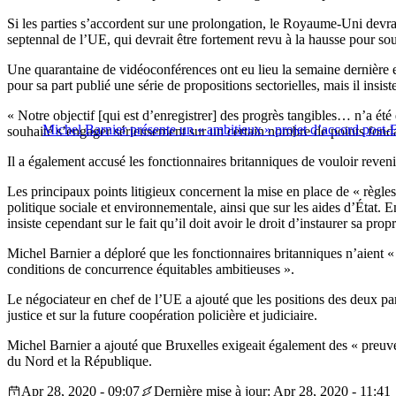
Si les parties s’accordent sur une prolongation, le Royaume-Uni devra
septennal de l’UE, qui devrait être fortement revu à la hausse pour so
Une quarantaine de vidéoconférences ont eu lieu la semaine dernière
pour sa part publié une série de propositions sectorielles, mais il ins
« Notre objectif [qui est d’enregistrer] des progrès tangibles… n’a été
Michel Barnier présente un « ambitieux » projet d’accord post-
souhaité s’engager sérieusement sur un certain nombre de points fon
Il a également accusé les fonctionnaires britanniques de vouloir reveni
Les principaux points litigieux concernent la mise en place de « règl
politique sociale et environnementale, ainsi que sur les aides d’Éta
insiste cependant sur le fait qu’il doit avoir le droit d’instaurer sa pr
Michel Barnier a déploré que les fonctionnaires britanniques n’aient « 
conditions de concurrence équitables ambitieuses ».
Le négociateur en chef de l’UE a ajouté que les positions des deux par
justice et sur la future coopération policière et judiciaire.
Michel Barnier a ajouté que Bruxelles exigeait également des « preuv
du Nord et la République.
Apr 28, 2020 - 09:07
Dernière mise à jour: Apr 28, 2020 - 11:41