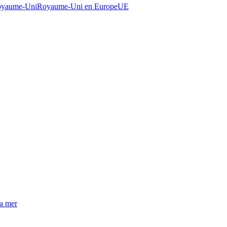
yaume-Uni
Royaume-Uni en Europe
UE
la mer